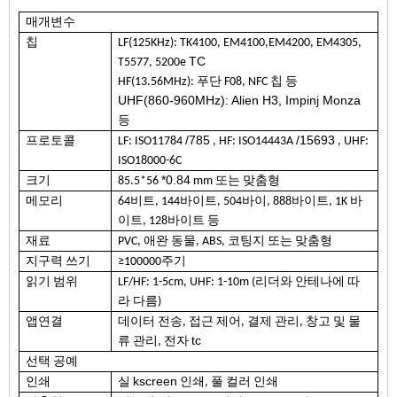
매개변수
칩
LF(125KHz): TK4100, EM4100,EM4200, EM4305,
TC
T5577, 5200e
HF(13.56MHz): 푸단 F08, NFC 칩 등
UHF(860-960MHz): Alien H3, Impinj Monza
등
/785
/15693
프로토콜
LF: ISO11784
, HF: ISO14443A
, UHF:
ISO18000-6C
*0.84
크기
85.5*56
mm 또는 맞춤형
메모리
64비트, 144바이트, 504바이, 888바이트, 1K 바
이트, 128바이트 등
재료
PVC, 애완 동물,
ABS,
코팅지 또는 맞춤형
지구력 쓰기
≥100000주기
읽기 범위
LF/HF: 1-5cm, UHF: 1-10m
(리더와 안테나에 따
라 다름)
앱
연결
데이터 전송, 접근 제어, 결제 관리, 창고 및 물
tc
류 관리, 전자
선택 공예
kscreen
인쇄
실
인쇄, 풀 컬러 인쇄