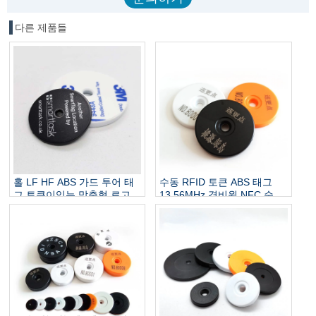
다른 제품들
홀 LF HF ABS 가드 투어 태
수동 RFID 토큰 ABS 태그
그 토큰이있는 맞춤형 로고
13.56MHz 경비원 NFC 순찰
허용 RFID 순찰 체크 포인트
지점 RFID 태그
태그