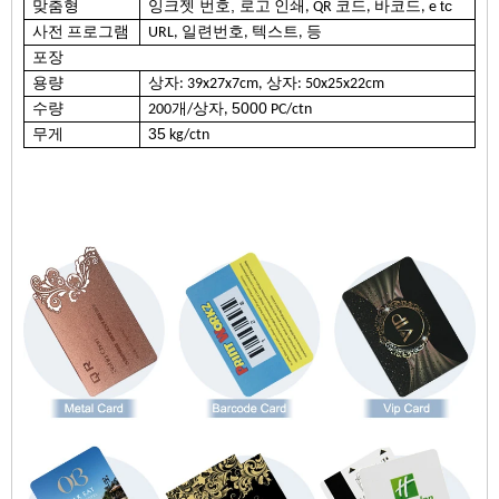
잉크젯 번호,
tc
맞춤형
로고 인쇄, QR 코드, 바코드, e
등
사전 프로그램
URL, 일련번호, 텍스트,
포장
용량
상자: 39x27x7cm, 상자: 50x25x22cm
5000
수량
200개/상자,
PC/ctn
35
무게
kg/ctn