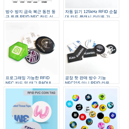
방수 방지 금속 복근 동전 둥
자동 읽기 125kHz RFID 순찰
근 토큰 RFID NFC 하드 실외
대 카드 플래시 라이트 가드
가드 순찰 순찰 구멍
투어 시스템 미니 태그 방수
활성 가드 순찰 기능
프로그래밍 가능한 RFID
공장 핫 판매 방수 기능
NFC 카드 및 태그 RADULAL
NFC215 미니 RFID 라운드
ROUND CIRCK EPOXY
PVC 카드 13.56MHz HF 코
NFC 전화 스티커 태그 사용
인 태그
자 정의 디자인