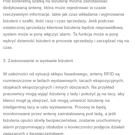
Pod konkretną szafką na biżuterię można zainstalować
dedykowaną antenę, która może rejestrować w czasie
rzeczywistym informacje, takie jak czas wkładania i wyjmowania
biżuterii z szafki, ilość razy i czas sprzedaży. Jeśli podczas
ostatecznej sprzedaży klientowi biżuteria będzie nieprawidłowa,
system może w porę włączyć alarm. Ta funkcja może w porę
wykryć dziwność biżuterii w procesie sprzedaży i zarządzać nią na
czas.
3. Zastosowanie w wystawie biżuterii
W zależności od sytuacji sklepu fasadowego, anteny RFID są
rozmieszczone w ladach wystawowych, tacach ekspozycyjnych,
stojakach ekspozycyjnych i innych obszarach. Na przykład
pracownicy mogą wyjąć biżuterię z lady i położyć ją na tacy, aby
klienci mogli ją obejrzeć, lub mogą umieścić biżuterię na
inteligentnej tacy w celu wystawienia. Procesy te będą
monitorowane przez antenę zainstalowaną pod ladą, a jeśli
biżuteria opuści strefę bezpieczeństwa, zostanie uruchomiony
alarm przypominający obsłudze o konieczności podjęcia działań
związanych z bezpieczeństwem.