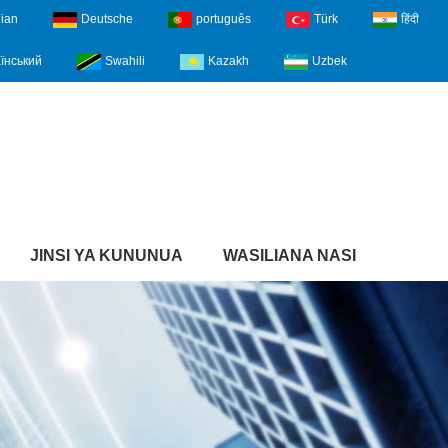
lian
Deutsche
português
Türk
हिंदी
їнський
Swahili
Kazakh
Uzbek
JINSI YA KUNUNUA
WASILIANA NASI