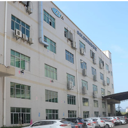
Kufuli ya Mlango wa
Sauna
Udhibiti wa Ufikiaji
Sensorer za
Kengele
Fikia Kadi za Kudhibiti
Visomaji vya Kadi ya
Kudhibiti Ufikiaji
Chagua Bidhaa
Bidhaa za Kuuza
Moto
RFID Kadi /NFC Tag
/Prelam Laha