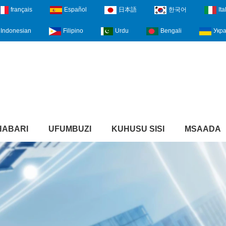
français
Español
日本語
한국어
Ita
Indonesian
Filipino
Urdu
Bengali
Укра
HABARI
UFUMBUZI
KUHUSU SISI
MSAADA