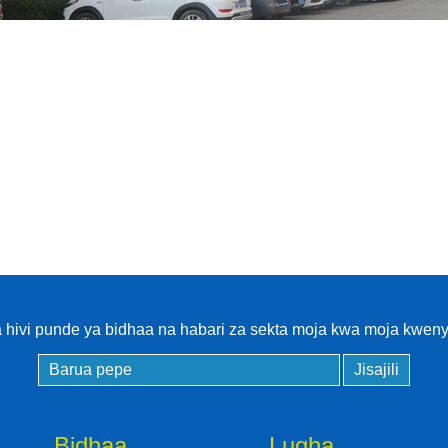
RFID Key Fob na
Keychain
RFID Wristband
Lebo ya RFID /UHF
Windshield Lebo
RFID Tag / UHF Tag
/ NFC Tag
RFID /NFC /USB
/QR Reader
 hivi punde ya bidhaa na habari za sekta moja kwa moja kwen
UHF & 2.4G Active
Reader
Udhibiti wa Ufikiaji
Bidhaa.
Lugha