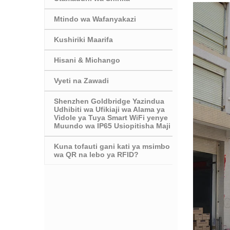
Mtindo wa Wafanyakazi
Kushiriki Maarifa
Hisani & Michango
Vyeti na Zawadi
Shenzhen Goldbridge Yazindua
Udhibiti wa Ufikiaji wa Alama ya
Vidole ya Tuya Smart WiFi yenye
Muundo wa IP65 Usiopitisha Maji
Kuna tofauti gani kati ya msimbo
wa QR na lebo ya RFID?