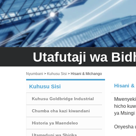
Utafutaji wa Bi
Nyumbani
>
Kuhusu Sisi
>
Hisani & Michango
Hisani &
Kuhusu Sisi
Kuhusu Goldbridge Industrial
Mwenyekit
hicho kuwa
Chumba cha kazi kiwandani
ya Msingi
Historia ya Maendeleo
Onyesha u
Utamaduni wa Shirika