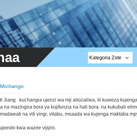
dhaa
Kategoria Zote
Bidhaa za Juu za
Uuzaji
 Michango
EM Lock / Rim Lock
i Jiang kuchangia ujenzi wa mji aliozaliwa, ili kuweza kujenga
/ Stripe Lock
 na mazingira bora ya kujifunzia na hali bora.
na kukubali elim
Kitufe cha Kuondoka
 madawati na viti vingi, vitabu, msaada wa kujenga maktaba m
Kamera ya mtandao
pendo kwa wazee vijijini.