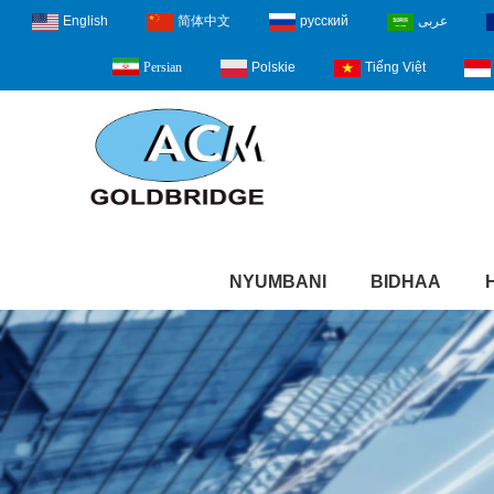
English
简体中文
русский
عربى
Polskie
Tiếng Việt
Persian
NYUMBANI
BIDHAA