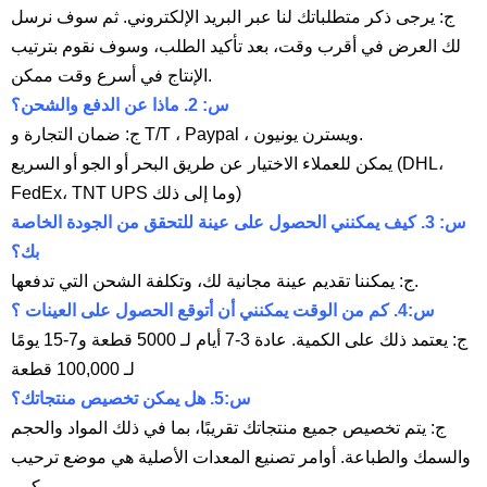
ج: يرجى ذكر متطلباتك لنا عبر البريد الإلكتروني. ثم سوف نرسل
لك العرض في أقرب وقت، بعد تأكيد الطلب، وسوف نقوم بترتيب
الإنتاج في أسرع وقت ممكن.
س: 2. ماذا عن الدفع والشحن؟
ج: ضمان التجارة و T/T ، Paypal ، ويسترن يونيون.
يمكن للعملاء الاختيار عن طريق البحر أو الجو أو السريع (DHL،
FedEx، TNT UPS وما إلى ذلك)
س: 3. كيف يمكنني الحصول على عينة للتحقق من الجودة الخاصة
بك؟
ج: يمكننا تقديم عينة مجانية لك، وتكلفة الشحن التي تدفعها.
س:4. كم من الوقت يمكنني أن أتوقع الحصول على العينات ؟
ج: يعتمد ذلك على الكمية. عادة 3-7 أيام لـ 5000 قطعة و7-15 يومًا
لـ 100,000 قطعة
س:5. هل يمكن تخصيص منتجاتك؟
ج: يتم تخصيص جميع منتجاتك تقريبًا، بما في ذلك المواد والحجم
والسمك والطباعة. أوامر تصنيع المعدات الأصلية هي موضع ترحيب
كبير.