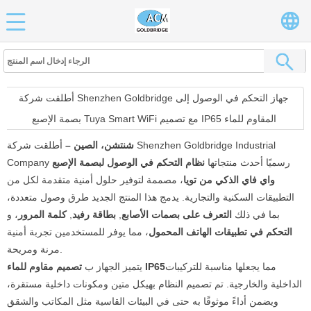
أطلقت شركة Shenzhen Goldbridge جهاز التحكم في الوصول إلى
بصمة الإصبع Tuya Smart WiFi مع تصميم IP65 المقاوم للماء
شنتشن، الصين –
أطلقت شركة Shenzhen Goldbridge Industrial
Company رسميًا أحدث منتجاتها
نظام التحكم في الوصول لبصمة الإصبع
واي فاي الذكي من تويا
، مصممة لتوفير حلول أمنية متقدمة لكل من
التطبيقات السكنية والتجارية. يدمج هذا المنتج الجديد طرق وصول متعددة،
بما في ذلك
التعرف على بصمات الأصابع
,
بطاقة رفيد
,
كلمة المرور
، و
التحكم في تطبيقات الهاتف المحمول
، مما يوفر للمستخدمين تجربة أمنية
مرنة ومريحة.
مما يجعلها مناسبة للتركيبات
تصميم مقاوم للماء IP65
يتميز الجهاز ب
الداخلية والخارجية. تم تصميم النظام بهيكل متين ومكونات داخلية مستقرة،
ويضمن أداءً موثوقًا به حتى في البيئات القاسية مثل المكاتب والشقق