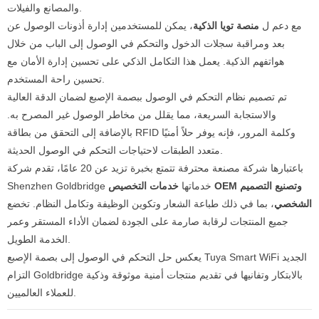
والمصانع والفيلات.
مع دعم ل
منصة تويا الذكية
، يمكن للمستخدمين إدارة أذونات الوصول عن
بعد ومراقبة سجلات الدخول والتحكم في الوصول إلى الباب من خلال
هواتفهم الذكية. يعمل هذا التكامل الذكي على تحسين إدارة الأمان مع
تحسين راحة المستخدم.
تم تصميم نظام التحكم في الوصول ببصمة الإصبع لضمان الدقة العالية
والاستجابة السريعة، مما يقلل من مخاطر الوصول غير المصرح به.
بالإضافة إلى التحقق من بطاقة RFID وكلمة المرور، فإنه يوفر حلاً أمنيًا
متعدد الطبقات لاحتياجات التحكم في الوصول الحديثة.
باعتبارها شركة مصنعة محترفة تتمتع بخبرة تزيد عن 20 عامًا، تقدم شركة
Shenzhen Goldbridge خدماتها
خدمات التخصيص OEM وتصنيع التصميم
الشخصي
، بما في ذلك طباعة الشعار وتكوين الوظيفة وتكامل النظام. تخضع
جميع المنتجات لرقابة صارمة على الجودة لضمان الأداء المستقر وعمر
الخدمة الطويل.
يعكس حل التحكم في الوصول إلى بصمة الإصبع Tuya Smart WiFi الجديد
التزام Goldbridge بالابتكار وتفانيها في تقديم منتجات أمنية موثوقة وذكية
للعملاء العالميين.