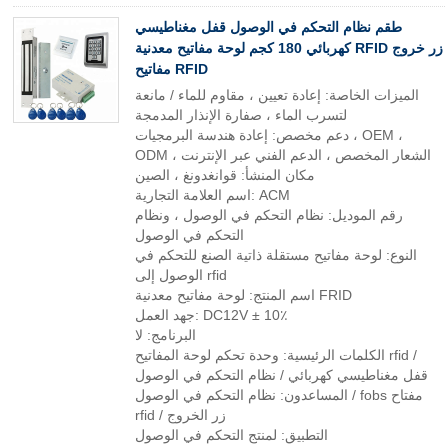
طقم نظام التحكم في الوصول قفل مغناطيسي
كهربائي 180 كجم لوحة مفاتيح معدنية RFID زر خروج
مفاتيح RFID
الميزات الخاصة: إعادة تعيين ، مقاوم للماء / مانعة
لتسرب الماء ، صفارة الإنذار المدمجة
دعم مخصص: إعادة هندسة البرمجيات ، OEM ،
ODM ، الشعار المخصص ، الدعم الفني عبر الإنترنت
مكان المنشأ: قوانغدونغ ، الصين
اسم العلامة التجارية: ACM
رقم الموديل: نظام التحكم في الوصول ، ونظام
التحكم في الوصول
النوع: لوحة مفاتيح مستقلة ذاتية الصنع للتحكم في
الوصول إلى rfid
اسم المنتج: لوحة مفاتيح معدنية FRID
جهد العمل: DC12V ± 10٪
البرنامج: لا
الكلمات الرئيسية: وحدة تحكم لوحة المفاتيح rfid /
قفل مغناطيسي كهربائي / نظام التحكم في الوصول
المساعدون: نظام التحكم في الوصول / fobs مفتاح
rfid / زر الخروج
التطبيق: لمنتج التحكم في الوصول