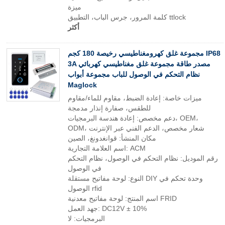
ميزة
كلمة المرور، جرس الباب، التطبيق ttlock
أكثر
مجموعة غلق كهرومغناطيسي رخيصة 180 كجم IP68
3A مصدر طاقة مجموعة غلق مغناطيسي كهربائي
نظام التحكم في الوصول للباب مجموعة أبواب
Maglock
ميزات خاصة: إعادة الضبط، مقاوم للماء/مقاوم
للطقس، صفارة إنذار مدمجة
دعم مخصص: إعادة هندسة البرمجيات، OEM،
ODM، شعار مخصص، الدعم الفني عبر الإنترنت
مكان المنشأ: قوانغدونغ، الصين
اسم العلامة التجارية: ACM
رقم الموديل: نظام التحكم في الوصول، نظام التحكم
في الوصول
النوع: لوحة مفاتيح مستقلة DIY وحدة تحكم في
الوصول rfid
اسم المنتج: لوحة مفاتيح معدنية FRID
جهد العمل: DC12V ± 10%
البرمجيات: لا