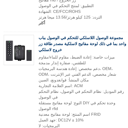
مفاتيح rfid / زر الخروج
التطبيق: لمنتج التحكم في الوصول
الشهادة: CE/FCC/ROHS
التردد: 125 كيلو هرتز/13.56 ميجا هرتز
أكثر
مجموعة الوصول اللاسلكي للتحكم في الوصول بباب
واحد بما في ذلك لوحة مفاتيح لاسلكية مصدر طاقة زر
خروج لاسلكي
ميزات خاصة: إعادة الضبط، مقاوم للماء/مقاوم
للطقس، صفارة إنذار مدمجة
دعم مخصص: إعادة هندسة البرمجيات، OEM،
ODM، شعار مخصص، الدعم الفني عبر الإنترنت
مكان المنشأ: قوانغدونغ، الصين
اسم العلامة التجارية: ACM
رقم الموديل: نظام التحكم في الوصول، نظام التحكم
في الوصول
النوع: لوحة مفاتيح مستقلة DIY وحدة تحكم في
الوصول rfid
اسم المنتج: لوحة مفاتيح معدنية FRID
جهد العمل: DC12V ± 10%
البرمجيات: لا