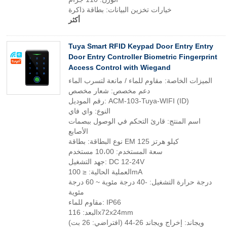
خيارات تخزين البيانات: بطاقة ذاكرة
أكثر
Tuya Smart RFID Keypad Door Entry Entry
Door Entry Controller Biometric Fingerprint
Access Control with Wiegand
الميزات الخاصة: مقاوم للماء / مانعة لتسرب الماء
دعم مخصص: شعار مخصص
رقم الموديل: ACM-103-Tuya-WIFI (ID)
النوع: واي فاي
اسم المنتج: قارئ التحكم في الوصول ببصمات
الأصابع
نوع البطاقة: بطاقة EM 125 كيلو هرتز
سعة المستخدم: 10،00 مستخدم
جهد التشغيل: DC 12-24V
العملية الحالية: ≤ 100mA
درجة حرارة التشغيل: -40 درجة مئوية ~ 60 درجة
مئوية
مقاوم للماء: IP66
البعد: 116x72x24mm
ويجاند: إخراج ويجاند 26-44 (افتراضي: 26 بت)