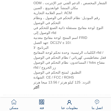
ODM ، الشعار المخصص ، الدعم الفني عبر الإنترنت
مكان المنشأ: قوانغدونغ ، الصين
اسم العلامة التجارية: ACM
رقم الموديل: نظام التحكم في الوصول ، ونظام
التحكم في الوصول
النوع: لوحة مفاتيح مستقلة ذاتية الصنع للتحكم في
الوصول إلى rfid
اسم المنتج: لوحة مفاتيح معدنية FRID
جهد العمل: DC12V ± 10٪
البرنامج: لا
الكلمات الرئيسية: وحدة تحكم لوحة المفاتيح rfid /
قفل مغناطيسي كهربائي / نظام التحكم في الوصول
المساعدون: نظام التحكم في الوصول / fobs مفتاح
rfid / زر الخروج
التطبيق: لمنتج التحكم في الوصول
الشهادة: CE / FCC / ROHS
التردد: 125 كيلو هرتز / 13.56 ميجا هرتز
أكثر
2G 3G 4G GSM بوابة فتاحة أذن باب الوصول
المراقب RTU5024 فتحت باب لاسلكي بواسطة
اتصل بنا
معلومات عنا
فئة
مسكن
مكالمة مجانية SMSm