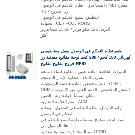
المساعدون: نظام التحكم في الوصول / fobs مفتاح
rfid / زر الخروج
التطبيق: لمنتج التحكم في الوصول
الشهادة: CE / FCC / ROHS
التردد: 125 كيلو هرتز / 13.56 ميجا هرتز
أكثر
طقم نظام التحكم في الوصول بقفل مغناطيسي
كهربائي 180 كجم / 280 كجم لوحة مفاتيح معدنية زر
خروج مفاتيح مفاتيح RFID
الميزات الخاصة: إعادة تعيين ، مقاوم للماء / مانعة
لتسرب الماء ، صفارة الإنذار المدمجة
دعم مخصص: إعادة هندسة البرمجيات ، OEM ،
ODM ، الشعار المخصص ، الدعم الفني عبر الإنترنت
مكان المنشأ: قوانغدونغ ، الصين
اسم العلامة التجارية: ACM
رقم الموديل: نظام التحكم في الوصول ، ونظام
التحكم في الوصول
النوع: لوحة مفاتيح مستقلة ذاتية الصنع للتحكم في
الوصول إلى rfid
اسم المنتج: لوحة مفاتيح معدنية FRID