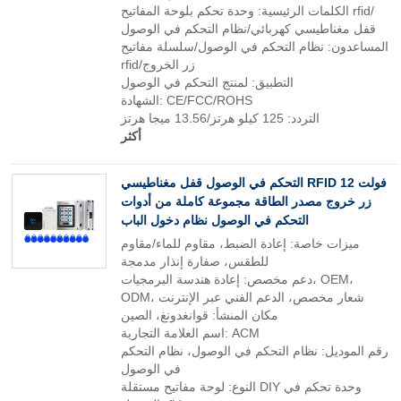
الكلمات الرئيسية: وحدة تحكم بلوحة المفاتيح rfid/
قفل مغناطيسي كهربائي/نظام التحكم في الوصول
المساعدون: نظام التحكم في الوصول/سلسلة مفاتيح
rfid/زر الخروج
التطبيق: لمنتج التحكم في الوصول
الشهادة: CE/FCC/ROHS
التردد: 125 كيلو هرتز/13.56 ميجا هرتز
أكثر
التحكم في الوصول قفل مغناطيسي RFID 12 فولت
زر خروج مصدر الطاقة مجموعة كاملة من أدوات
التحكم في الوصول نظام دخول الباب
ميزات خاصة: إعادة الضبط، مقاوم للماء/مقاوم
للطقس، صفارة إنذار مدمجة
دعم مخصص: إعادة هندسة البرمجيات، OEM،
ODM، شعار مخصص، الدعم الفني عبر الإنترنت
مكان المنشأ: قوانغدونغ، الصين
اسم العلامة التجارية: ACM
رقم الموديل: نظام التحكم في الوصول، نظام التحكم
في الوصول
النوع: لوحة مفاتيح مستقلة DIY وحدة تحكم في