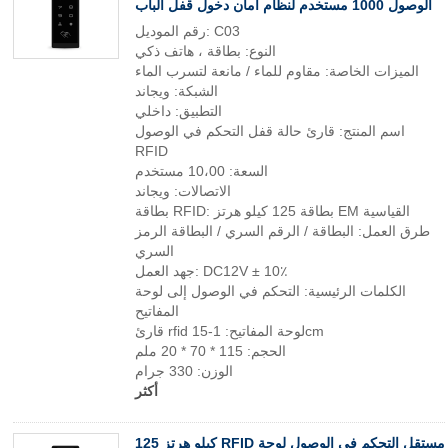
الوصول 1000 مستخدم لنظام أمان دخول قفل الباب
رقم الموديل: C03
النوع: بطاقة ، هاتف ذكي
الميزات الخاصة: مقاوم للماء / مانعة لتسرب الماء
الشبكة: ويجاند
التطبيق: داخلي
اسم المنتج: قارئ حالة قفل التحكم في الوصول
RFID
السعة: 10،00 مستخدم
الاتصالات: ويجاند
بطاقة RFID: بطاقة 125 كيلو هرتز EM القياسية
طرق العمل: البطاقة / الرقم السري / البطاقة الرمز
السري
جهد العمل: DC12V ± 10٪
الكلمات الرئيسية: التحكم في الوصول إلى لوحة
المفاتيح
قارئ rfid لوحة المفاتيح: 1-15cm
الحجم: 115 * 70 * 20 ملم
الوزن: 330 جرام
أكثر
125 كيلو هرتز RFID مستقل التحكم في الوصول لوحة