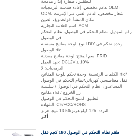
للطقس، صفارة إنذار مدمجة
دعم مخصص: إعادة هندسة البرمجيات، OEM،
ODM، شعار مخصص، الدعم الفني عبر الإنترنت
مكان المنشأ: قوانغدونغ، الصين
اسم العلامة التجارية: ACM
رقم الموديل: نظام التحكم في الوصول، نظام التحكم
في الوصول
النوع: لوحة مفاتيح مستقلة DIY وحدة تحكم في
الوصول rfid
اسم المنتج: لوحة مفاتيح معدنية FRID
جهد العمل: DC12V ± 10%
البرمجيات: لا
الكلمات الرئيسية: وحدة تحكم بلوحة المفاتيح rfid/
قفل مغناطيسي كهربائي/نظام التحكم في الوصول
المساعدون: نظام التحكم في الوصول / سلسلة
مفاتيح rfid / زر الخروج
التطبيق: لمنتج التحكم في الوصول
الشهادة: CE/FCC/ROHS
التردد: 125 كيلو هرتز/13.56 ميجا هرتز
أكثر
طقم نظام التحكم في الوصول 180 كجم قفل