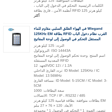
البطاقات المتوافقة: 125 كيلو هرتز
الكلمات الرئيسية: التحكم في الدخول إلى الباب ،
أنظمة الأمن ، قارئ بطاقة RFID 125 كيلو هرتز
أكثر
في الهواء الطلق السلبي مقاوم للماء Wiegand
125KHz EM بطاقة RFID القرب نظام دخول الباب
المستقل التحكم في الوصول إلى لوحة المفاتيح
التردد: 125 كيلو هرتز
البروتوكول: ISO 14443A
اسم المنتج: وحدة تحكم الوصول إلى لوحة المفاتيح
المعدنية المستقلة RFID
الجهد: 12VDC 12٪ / 1.2A
تردد القارئ الداخلي: ID Model: 125KHz / IC
Model: 13.56MHz
مسافة القارئ: ID Model: 5-15CM / IC Model: 3-
5CM
سعة البطاقات: 1000
الاتصالات: TCP / IP ، RS232 / 485
بطاقات متوافقة: بطاقة قياسية 125 كيلو هرتز EM
الأبعاد: 120 × 76 × 27 ملم
تتضمن العبوة: 1 * التحكم في الوصول 1 * مجموعة