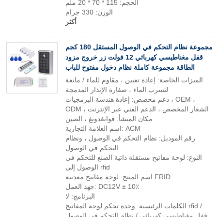
الحجم: 115 * 70 * 20 ملم
الوزن: 330 جرام
أكثر
مجموعة نظام التحكم في الوصول المستقل 180 كجم
قفل مغناطيسي كهربائي 12 فولت زر خروج مزود
الطاقة مجموعة كاملة نظام دخول مفتوح للباب
الميزات الخاصة: إعادة تعيين ، مقاوم للماء / مانعة
لتسرب الماء ، صفارة الإنذار المدمجة
دعم مخصص: إعادة هندسة البرمجيات ، OEM ،
ODM ، الشعار المخصص ، الدعم الفني عبر الإنترنت
مكان المنشأ: قوانغدونغ ، الصين
اسم العلامة التجارية: ACM
رقم الموديل: نظام التحكم في الوصول ، ونظام
التحكم في الوصول
النوع: لوحة مفاتيح مستقلة ذاتية الصنع للتحكم في
الوصول إلى rfid
اسم المنتج: لوحة مفاتيح معدنية FRID
جهد العمل: DC12V ± 10٪
البرنامج: لا
الكلمات الرئيسية: وحدة تحكم لوحة المفاتيح rfid /
قفل مغناطيسي كهربائي / نظام التحكم في الوصول