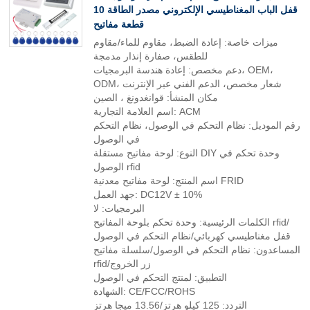
قفل الباب المغناطيسي الإلكتروني مصدر الطاقة 10
قطعة مفاتيح
ميزات خاصة: إعادة الضبط، مقاوم للماء/مقاوم
للطقس، صفارة إنذار مدمجة
دعم مخصص: إعادة هندسة البرمجيات، OEM،
ODM، شعار مخصص، الدعم الفني عبر الإنترنت
مكان المنشأ: قوانغدونغ ، الصين
اسم العلامة التجارية: ACM
رقم الموديل: نظام التحكم في الوصول، نظام التحكم
في الوصول
النوع: لوحة مفاتيح مستقلة DIY وحدة تحكم في
الوصول rfid
اسم المنتج: لوحة مفاتيح معدنية FRID
جهد العمل: DC12V ± 10%
البرمجيات: لا
الكلمات الرئيسية: وحدة تحكم بلوحة المفاتيح rfid/
قفل مغناطيسي كهربائي/نظام التحكم في الوصول
المساعدون: نظام التحكم في الوصول/سلسلة مفاتيح
rfid/زر الخروج
التطبيق: لمنتج التحكم في الوصول
الشهادة: CE/FCC/ROHS
التردد: 125 كيلو هرتز/13.56 ميجا هرتز