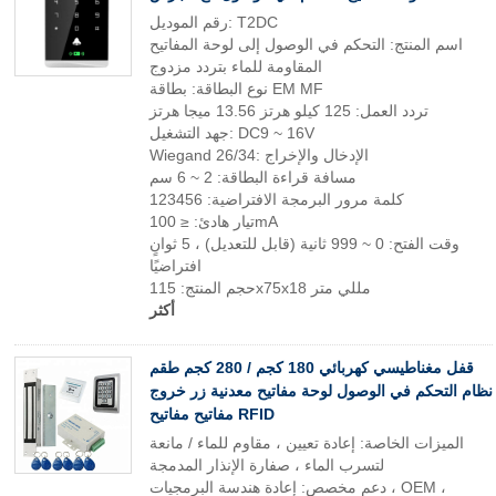
رقم الموديل: T2DC
اسم المنتج: التحكم في الوصول إلى لوحة المفاتيح
المقاومة للماء بتردد مزدوج
نوع البطاقة: بطاقة EM MF
تردد العمل: 125 كيلو هرتز 13.56 ميجا هرتز
جهد التشغيل: DC9 ~ 16V
Wiegand 26/34: الإدخال والإخراج
مسافة قراءة البطاقة: 2 ~ 6 سم
كلمة مرور البرمجة الافتراضية: 123456
تيار هادئ: ≤ 100mA
وقت الفتح: 0 ~ 999 ثانية (قابل للتعديل) ، 5 ثوانٍ
افتراضيًا
حجم المنتج: 115x75x18 مللي متر
أكثر
قفل مغناطيسي كهربائي 180 كجم / 280 كجم طقم
نظام التحكم في الوصول لوحة مفاتيح معدنية زر خروج
مفاتيح مفاتيح RFID
الميزات الخاصة: إعادة تعيين ، مقاوم للماء / مانعة
لتسرب الماء ، صفارة الإنذار المدمجة
دعم مخصص: إعادة هندسة البرمجيات ، OEM ،