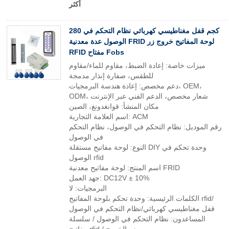
أكثر
280 كجم قفل مغناطيسي كهربائي نظام التحكم في
الوصول عدة معدنية FRID لوحة المفاتيح خروج زر
RFID مفتاح Fobs
ميزات خاصة: إعادة الضبط، مقاوم للماء/مقاوم
للطقس، صفارة إنذار مدمجة
دعم مخصص: إعادة هندسة البرمجيات، OEM،
ODM، شعار مخصص، الدعم الفني عبر الإنترنت
مكان المنشأ: قوانغدونغ، الصين
اسم العلامة التجارية: ACM
رقم الموديل: نظام التحكم في الوصول، نظام التحكم
في الوصول
النوع: لوحة مفاتيح مستقلة DIY وحدة تحكم في
الوصول rfid
اسم المنتج: لوحة مفاتيح معدنية FRID
جهد العمل: DC12V ± 10%
البرمجيات: لا
الكلمات الرئيسية: وحدة تحكم بلوحة المفاتيح rfid/
قفل مغناطيسي كهربائي/نظام التحكم في الوصول
المساعدون: نظام التحكم في الوصول / سلسلة