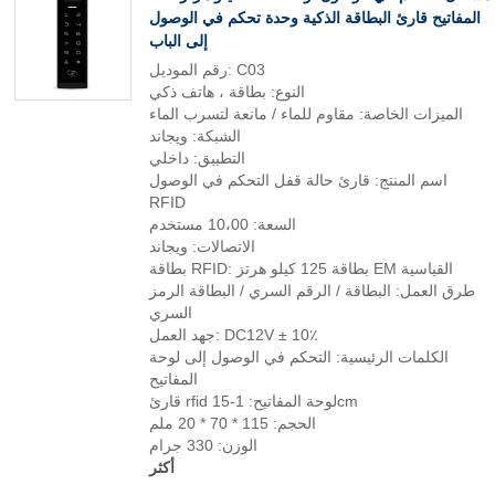
المفاتيح قارئ البطاقة الذكية وحدة تحكم في الوصول
إلى الباب
رقم الموديل: C03
النوع: بطاقة ، هاتف ذكي
الميزات الخاصة: مقاوم للماء / مانعة لتسرب الماء
الشبكة: ويجاند
التطبيق: داخلي
اسم المنتج: قارئ حالة قفل التحكم في الوصول
RFID
السعة: 10،00 مستخدم
الاتصالات: ويجاند
بطاقة RFID: بطاقة 125 كيلو هرتز EM القياسية
طرق العمل: البطاقة / الرقم السري / البطاقة الرمز
السري
جهد العمل: DC12V ± 10٪
الكلمات الرئيسية: التحكم في الوصول إلى لوحة
المفاتيح
قارئ rfid لوحة المفاتيح: 1-15cm
الحجم: 115 * 70 * 20 ملم
الوزن: 330 جرام
أكثر