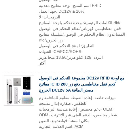
اسم المنتج: لوحة مفاتيح معدنية FRID
جهد العمل: DC12V ± 10%
البرمجيات: لا
الكلمات الرئيسية: وحدة تحكم بلوحة المفاتيح rfid/
قفل مغناطيسي كهربائي/نظام التحكم في الوصول
المساعدون: نظام التحكم في الوصول/سلسلة مفاتيح
rfid/زر الخروج
التطبيق: لمنتج التحكم في الوصول
الشهادة: CE/FCC/ROHS
التردد: 125 كيلو هرتز/13.56 ميجا هرتز
أكثر
مجموعة التحكم في الوصول DC12v RFID مع لوحة
مفاتيح IC ID 280 كجم قفل مغناطيسي دفع زر
الخروج DC12v 5A مصدر الطاقة
ميزات خاصة: إعادة الضبط، مقاوم للماء/مقاوم
للطقس، صفارة إنذار مدمجة
دعم مخصص: إعادة هندسة البرمجيات، OEM،
ODM، شعار مخصص، الدعم الفني عبر الإنترنت
مكان المنشأ: قوانغدونغ، الصين
اسم العلامة التجارية: ACM