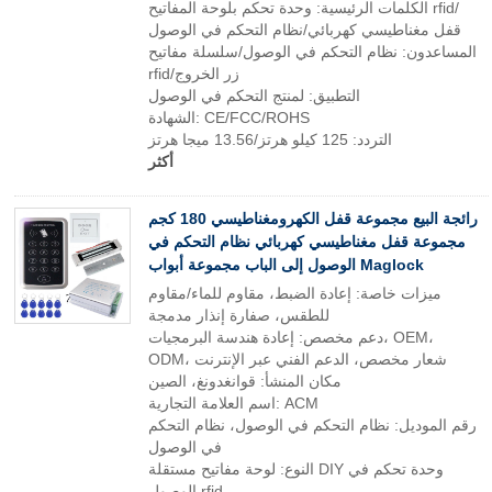
الكلمات الرئيسية: وحدة تحكم بلوحة المفاتيح rfid/
قفل مغناطيسي كهربائي/نظام التحكم في الوصول
المساعدون: نظام التحكم في الوصول/سلسلة مفاتيح
rfid/زر الخروج
التطبيق: لمنتج التحكم في الوصول
الشهادة: CE/FCC/ROHS
التردد: 125 كيلو هرتز/13.56 ميجا هرتز
أكثر
رائجة البيع مجموعة قفل الكهرومغناطيسي 180 كجم
مجموعة قفل مغناطيسي كهربائي نظام التحكم في
الوصول إلى الباب مجموعة أبواب Maglock
ميزات خاصة: إعادة الضبط، مقاوم للماء/مقاوم
للطقس، صفارة إنذار مدمجة
دعم مخصص: إعادة هندسة البرمجيات، OEM،
ODM، شعار مخصص، الدعم الفني عبر الإنترنت
مكان المنشأ: قوانغدونغ، الصين
اسم العلامة التجارية: ACM
رقم الموديل: نظام التحكم في الوصول، نظام التحكم
في الوصول
النوع: لوحة مفاتيح مستقلة DIY وحدة تحكم في
الوصول rfid