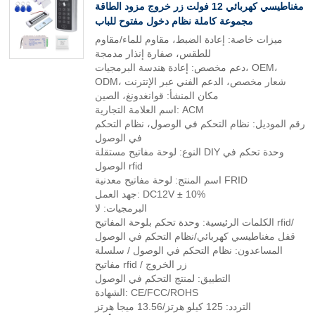
مغناطيسي كهربائي 12 فولت زر خروج مزود الطاقة
مجموعة كاملة نظام دخول مفتوح للباب
ميزات خاصة: إعادة الضبط، مقاوم للماء/مقاوم
للطقس، صفارة إنذار مدمجة
دعم مخصص: إعادة هندسة البرمجيات، OEM،
ODM، شعار مخصص، الدعم الفني عبر الإنترنت
مكان المنشأ: قوانغدونغ، الصين
اسم العلامة التجارية: ACM
رقم الموديل: نظام التحكم في الوصول، نظام التحكم
في الوصول
النوع: لوحة مفاتيح مستقلة DIY وحدة تحكم في
الوصول rfid
اسم المنتج: لوحة مفاتيح معدنية FRID
جهد العمل: DC12V ± 10%
البرمجيات: لا
الكلمات الرئيسية: وحدة تحكم بلوحة المفاتيح rfid/
قفل مغناطيسي كهربائي/نظام التحكم في الوصول
المساعدون: نظام التحكم في الوصول / سلسلة
مفاتيح rfid / زر الخروج
التطبيق: لمنتج التحكم في الوصول
الشهادة: CE/FCC/ROHS
التردد: 125 كيلو هرتز/13.56 ميجا هرتز