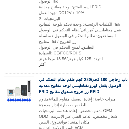
الوصول rfid
اسم المنتج: لوحة مفاتيح معدنية FRID
جهد العمل: DC12V ± 10%
البرمجيات: لا
الكلمات الرئيسية: وحدة تحكم بلوحة المفاتيح rfid/
قفل مغناطيسي كهربائي/نظام التحكم في الوصول
المساعدون: نظام التحكم في الوصول / سلسلة
مفاتيح rfid / زر الخروج
التطبيق: لمنتج التحكم في الوصول
الشهادة: CE/FCC/ROHS
التردد: 125 كيلو هرتز/13.56 ميجا هرتز
أكثر
باب زجاجي 180 كجم/280 كجم طقم نظام التحكم في
الوصول بقفل كهرومغناطيسي لوحة مفاتيح معدنية
FRID زر خروج صندوق مفاتيح RFID
ميزات خاصة: إعادة الضبط، مقاوم للماء/مقاوم
للطقس، صفارة إنذار مدمجة
دعم مخصص: إعادة هندسة البرمجيات، OEM،
ODM، شعار مخصص، الدعم الفني عبر الإنترنت
مكان المنشأ: قوانغدونغ، الصين
اسم العلامة التجارية: ACM