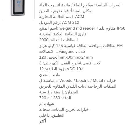
الميزات الخاصة: مقاوم للماء / مانعة لتسرب الماء
مكان المنشأ: قوانغدونغ ، الصين
اسم العلامة التجارية: ACM
رقم الموديل: ACM 212
اسم المنتج: weigand rfid reader مقاوم للماء IP68
قارئ البطاقة الذكية المعدنية
البطاقات الفعالة: 2000
بطاقات متوافقة: بطاقة قياسية 125 كيلو هرتز EM
الاتصالات :: wiegand ، usb
الحجم: 120mmx80mmx24mm
خرج القفل الكهربائي: 3A كحد أقصى
مزود الطاقة: 12VDC 10٪
مادة :: معدن
مناسبة ل :: Woode / Electric / Metal / خزانة
الملفات الزجاجية / باب الفندق المقاوم للحريق
الضمان: 1 سنة ، 1 سنة
الدقة: 1280 × 720
شهادة: م
خيارات تخزين البيانات: سحابة
التطبيق: داخلي
أكثر