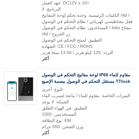
جهد العمل: DC12V ± 10٪
البرنامج: لا
الكلمات الرئيسية: وحدة تحكم لوحة المفاتيح rfid /
قفل مغناطيسي كهربائي / نظام التحكم في الوصول
المساعدون: نظام التحكم في الوصول / fobs مفتاح
rfid / زر الخروج
التطبيق: لمنتج التحكم في الوصول
الشهادة: CE / FCC / ROHS
التردد: 125 كيلو هرتز / 13.56 ميجا هرتز
أكثر
لوحة مفاتيح التحكم في الوصول IP66 مقاوم للماء
مستقل التحكم في الوصول ببصمة الإصبع TTlock
النوع: أخرى
الميزات الخاصة: مقاوم للماء / مانعة لتسرب الماء
الشبكة: لا يوجد
التطبيق: في الهواء الطلق
المستخدمين: 1000
نوع البطاقة: EM
وزن الشحن: 650 جرام
أكثر