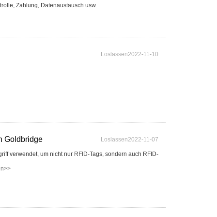
rolle, Zahlung, Datenaustausch usw.
Loslassen2022-11-10
er
n Goldbridge
Loslassen2022-11-07
egriff verwendet, um nicht nur RFID-Tags, sondern auch RFID-
en>>