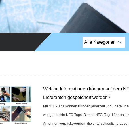
Alle Kategorien
Top-
Verkaufsprodukte
EM Lock / Rim Lock
/ Stripe Lock
Welche Informationen können auf dem N
Exit-Taste
Lieferanten gespeichert werden?
Netzwerkkamera
Mit NFC-Tags können Kunden jederzeit und überall n
wie gedruckte NFC-Tags. Blanke NFC-Tags können in
Sauna-Türschloss
Antennen verpackt werden, die unterschiedliche Lese