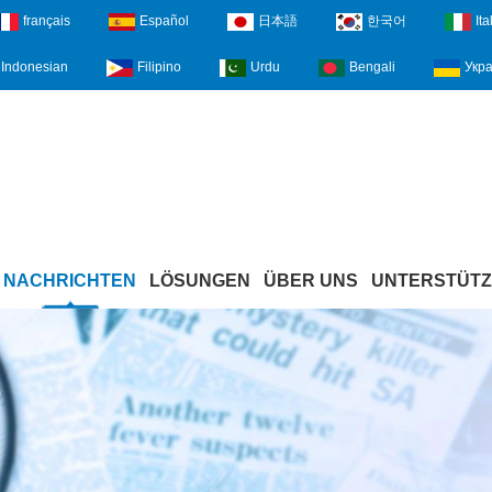
français
Español
日本語
한국어
Ita
Indonesian
Filipino
Urdu
Bengali
Укра
NACHRICHTEN
LÖSUNGEN
ÜBER UNS
UNTERSTÜT