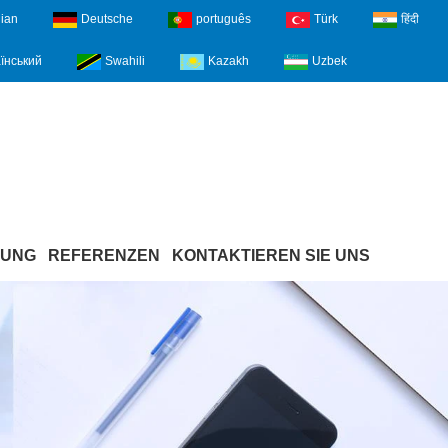
lian
Deutsche
português
Türk
हिंदी
їнський
Swahili
Kazakh
Uzbek
ZUNG
REFERENZEN
KONTAKTIEREN SIE UNS