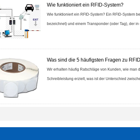
Wie funktioniert ein RFID-System?
Schlüsselanhänger
Wie funktioniert ein RFID-System? Ein RFID-System be
RFID-Armband
bezeichnet) und einem Transponder (oder Tag), der in de
RFID-Etikett/UHF-
Windschutzscheiben-
Tag
Was sind die 5 häufigsten Fragen zu RFI
RFID-Tag / UHF-Tag
Wir erhalten häufig Ratschläge von Kunden, wie man d
/ NFC-Tag
Schreibleistung erzielt, was ist der Unterschied zwischen
RFID-/NFC-/USB-/QR-
Leser
Aktiver UHF- und
2,4G-Leser
Tuya ttlock Access
Control