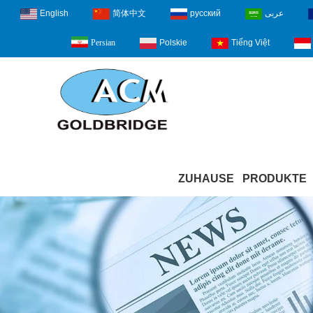
English
简体中文
русский
عربى
Polskie
Tiếng Việt
Persian
ZUHAUSE
PRODUKTE