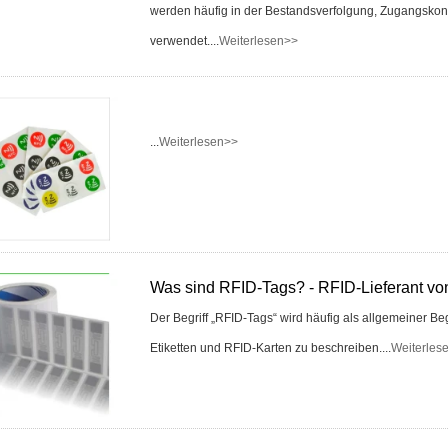
Zugangskontrolle
werden häufig in der Bestandsverfolgung, Zugangskont
verwendet....
Weiterlesen>>
Alarmsensoren
Zutrittskontrollkarten
Zutrittskontrollkartenles
...
Weiterlesen>>
Wählen Sie
Produkte aus
Heißverkaufte
Produkte
Was sind RFID-Tags? - RFID-Lieferant vo
RFID-Karte / NFC-
Der Begriff „RFID-Tags“ wird häufig als allgemeiner B
Tag / Prelam-Blatt
Etiketten und RFID-Karten zu beschreiben....
Weiterles
RFID
Schlüsselanhänger
&