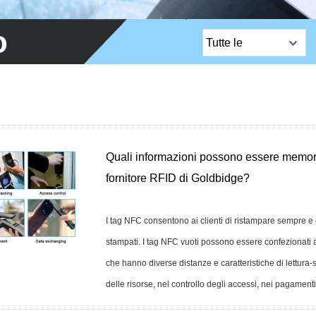
o
Tutte le
categorie
Prodotti più venduti
Lock / bordo del
bordo / serra del
bordo EM
Quali informazioni possono essere memor
Pulsante Esci
fornitore RFID di Goldbidge?
Telecamera di rete
I tag NFC consentono ai clienti di ristampare sempre e
Serratura per porta
stampati. I tag NFC vuoti possono essere confezionati 
della sauna
che hanno diverse distanze e caratteristiche di lettura-
Controllo di accesso
delle risorse, nel controllo degli accessi, nei pagamenti,
Sensori di allarme