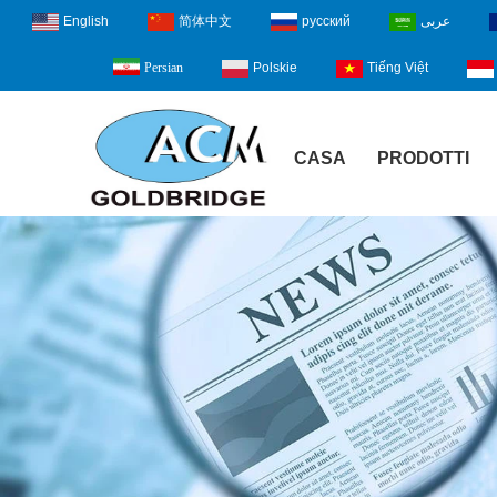
English
简体中文
русский
عربى
Polskie
Tiếng Việt
Persian
CASA
PRODOTTI