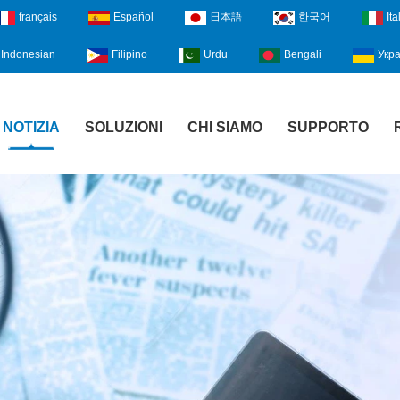
français
Español
日本語
한국어
Ita
Indonesian
Filipino
Urdu
Bengali
Укра
NOTIZIA
SOLUZIONI
CHI SIAMO
SUPPORTO