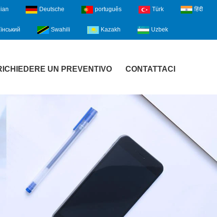
lian
Deutsche
português
Türk
हिंदी
їнський
Swahili
Kazakh
Uzbek
RICHIEDERE UN PREVENTIVO
CONTATTACI