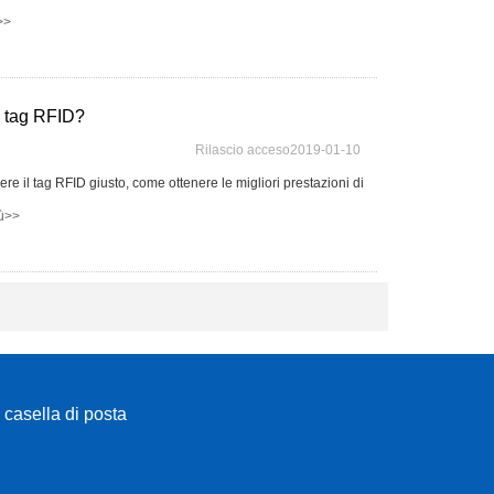
>>
i tag RFID?
Rilascio acceso2019-01-10
ere il tag RFID giusto, come ottenere le migliori prestazioni di
iù>>
a casella di posta