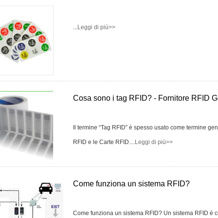
Carte di controllo
...
Leggi di più>>
degli accessi
Lettori di carte per
controllo accessi
Seleziona Prodotti
Cosa sono i tag RFID? - Fornitore RFID G
Prodotti di vendita
caldi
Il termine “Tag RFID” è spesso usato come termine gene
Carta RFID/Tag
RFID e le Carte RFID....
Leggi di più>>
NFC/Foglio Prelam
Key Fob e
Come funziona un sistema RFID?
portachiavi RFID
Polsino RFID
Come funziona un sistema RFID? Un sistema RFID è costi