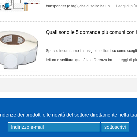
Etichetta
transponder (o tag), che di solito ha un ......
Leggi di più
RFID/etichetta per
parabrezza UHF
Quali sono le 5 domande più comuni con 
Tag RFID / Tag UHF
/ Tag NFC
Spesso incontriamo i consigli dei clienti su come scegli
Lettore
lettura e scrittura, qual è la differenza tra ......
Leggi di p
RFID/NFC/USB/QR
Lettore attivo UHF e
2.4G
TUYA TTLOCK
Access Control
endenze dei prodotti e le novità del settore direttamente nella tu
Controller di
accesso autonomo