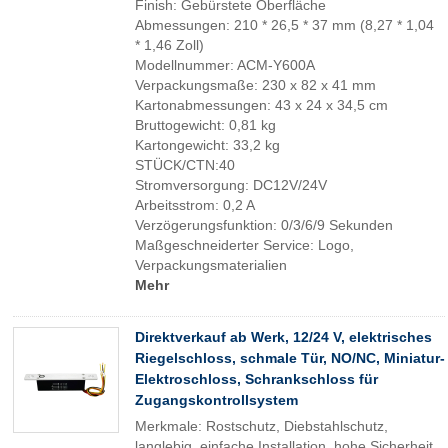
Finish: Gebürstete Oberfläche
Abmessungen: 210 * 26,5 * 37 mm (8,27 * 1,04
* 1,46 Zoll)
Modellnummer: ACM-Y600A
Verpackungsmaße: 230 x 82 x 41 mm
Kartonabmessungen: 43 x 24 x 34,5 cm
Bruttogewicht: 0,81 kg
Kartongewicht: 33,2 kg
STÜCK/CTN:40
Stromversorgung: DC12V/24V
Arbeitsstrom: 0,2 A
Verzögerungsfunktion: 0/3/6/9 Sekunden
Maßgeschneiderter Service: Logo,
Verpackungsmaterialien
Mehr
Direktverkauf ab Werk, 12/24 V, elektrisches
Riegelschloss, schmale Tür, NO/NC, Miniatur-
Elektroschloss, Schrankschloss für
Zugangskontrollsystem
Merkmale: Rostschutz, Diebstahlschutz,
langlebig, einfache Installation, hohe Sicherheit