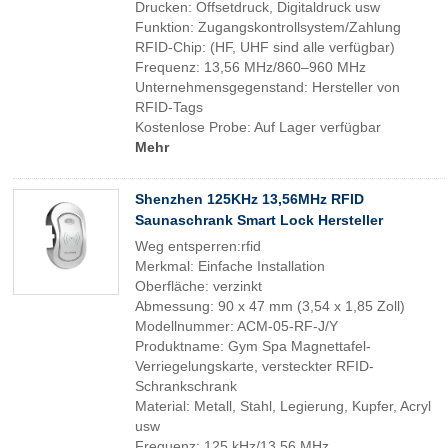
Drucken: Offsetdruck, Digitaldruck usw
Funktion: Zugangskontrollsystem/Zahlung
RFID-Chip: (HF, UHF sind alle verfügbar)
Frequenz: 13,56 MHz/860–960 MHz
Unternehmensgegenstand: Hersteller von
RFID-Tags
Kostenlose Probe: Auf Lager verfügbar
Mehr
Shenzhen 125KHz 13,56MHz RFID
Saunaschrank Smart Lock Hersteller
Weg entsperren:rfid
Merkmal: Einfache Installation
Oberfläche: verzinkt
Abmessung: 90 x 47 mm (3,54 x 1,85 Zoll)
Modellnummer: ACM-05-RF-J/Y
Produktname: Gym Spa Magnettafel-
Verriegelungskarte, versteckter RFID-
Schrankschrank
Material: Metall, Stahl, Legierung, Kupfer, Acryl
usw
Frequenz: 125 kHz/13,56 MHz