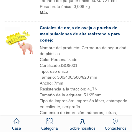
Tamaño del paquete único: 40X0,7X1 cm
Peso bruto único: 0,008 kg
Más
Crotales de oreja de oveja a prueba de
manipulaciones de alta resistencia para
conejo
Nombre del producto: Cerradura de seguridad
de plástico.
Color:Personalizado
Certificado:ISO9001
Tipo: uso único
Tamaño: 300/400/500/620 mm
Ancho: 7mm
Resistencia a la tracción: 417N
Tamaño de la etiqueta: 51*25mm
Tipo de impresión: Impresión láser, estampado
en caliente, serigrafía.
Contenido de impresión: números, letras,
marcas, códigos de barras.
Detalles de empaquetado: 100 unidades/bolsa
Casa
Categoría
Sobre nosotros
Contáctenos
de plástico, 25 bolsas/caja para cierre de