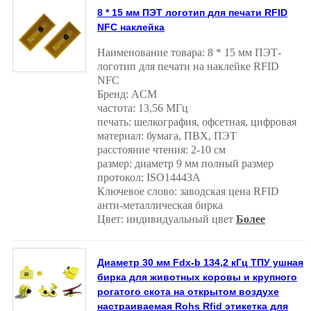
8 * 15 мм ПЭТ логотип для печати RFID
NFC наклейка
Наименование товара: 8 * 15 мм ПЭТ-
логотип для печати на наклейке RFID
NFC
Бренд: ACM
частота: 13,56 МГц
печать: шелкография, офсетная, цифровая
материал: бумага, ПВХ, ПЭТ
расстояние чтения: 2-10 см
размер: диаметр 9 мм полный размер
протокол: ISO14443A
Ключевое слово: заводская цена RFID
анти-металлическая бирка
Цвет: индивидуальный цвет
Более
Диаметр 30 мм Fdx-b 134,2 кГц ТПУ ушная
бирка для животных коровы и крупного
рогатого скота на открытом воздухе
настраиваемая Rohs Rfid этикетка для