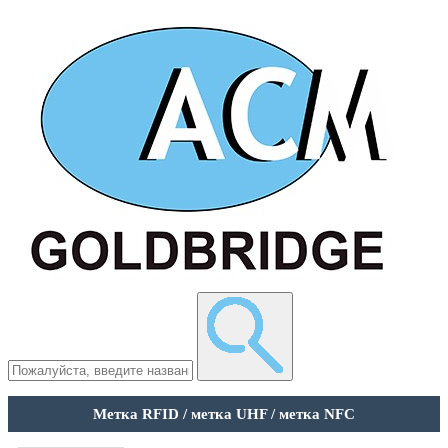
Метка RFID / метка UHF / метка NFC