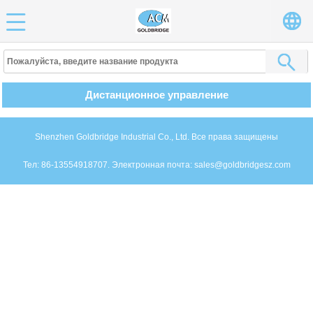
Дистанционное управление
Shenzhen Goldbridge Industrial Co., Ltd. Все права защищены
Тел: 86-13554918707. Электронная почта: sales@goldbridgesz.com