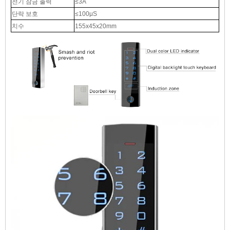
전기 잠금 출력
≤3A
단락 보호
≤100μS
치수
155x45x20mm