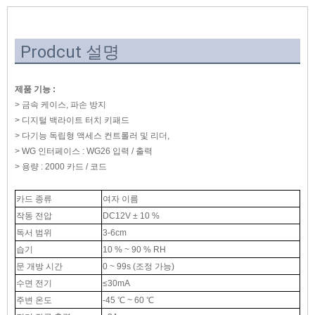
Prodcut 설명
제품 기능 :
> 금속 케이스, 파손 방지
> 디지털 백라이트 터치 키패드
> 다기능 독립형 액세스 컨트롤러 및 리더,
> WG 인터페이스 : WG26 입력 / 출력
> 용량 : 2000 카드 / 코드
카드 종류
여자 이름
작동 전압
DC12V ± 10 %
독서 범위
3-6cm
습기
10 % ~ 90 % RH
문 개방 시간
0 ~ 99s (조정 가능)
수면 전기
≤30mA
주변 온도
-45 ℃ ~ 60 ℃