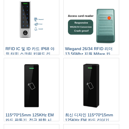
RFID IC 및 ID 카드 IP68 야
Wiegand 26/34 RFID 리더
외 터치 스크린 키패드 리더
13.56Mhz 지원 Mifare 카드
도어 잠금 시스템 초인종
NFC 근접 스마트 비접촉식
RFID 액세스 컨트롤러
카드 리더 액세스 제어
115*70*15mm 125KHz EM
최신 디자인 115*70*15mm
카드 판독기, 접근 제한 시스
125KHz EM 카드 리더기, 액
템용 터치 패널 근접 RFID
세스 제어 시스템용 터치 패