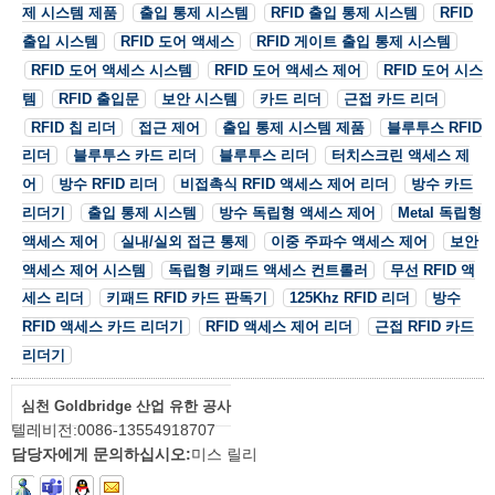
제 시스템 제품
출입 통제 시스템
RFID 출입 통제 시스템
RFID
출입 시스템
RFID 도어 액세스
RFID 게이트 출입 통제 시스템
RFID 도어 액세스 시스템
RFID 도어 액세스 제어
RFID 도어 시스
템
RFID 출입문
보안 시스템
카드 리더
근접 카드 리더
RFID 칩 리더
접근 제어
출입 통제 시스템 제품
블루투스 RFID
리더
블루투스 카드 리더
블루투스 리더
터치스크린 액세스 제
어
방수 RFID 리더
비접촉식 RFID 액세스 제어 리더
방수 카드
리더기
출입 통제 시스템
방수 독립형 액세스 제어
Metal 독립형
액세스 제어
실내/실외 접근 통제
이중 주파수 액세스 제어
보안
액세스 제어 시스템
독립형 키패드 액세스 컨트롤러
무선 RFID 액
세스 리더
키패드 RFID 카드 판독기
125Khz RFID 리더
방수
RFID 액세스 카드 리더기
RFID 액세스 제어 리더
근접 RFID 카드
리더기
심천 Goldbridge 산업 유한 공사
텔레비전:
0086-13554918707
담당자에게 문의하십시오:
미스 릴리