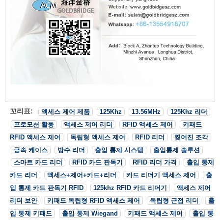
꼬리표:
액세스 제어 제품
125Khz
13.56MHz
125Khz 리더
프로모션 활동
액세스 제어 리더
RFID 액세스 제어
키패드
RFID 액세스 제어
독립형 액세스 제어
RFID 리더
찢어진 조각
금속 케이스
방수 리더
출입 통제 시스템
출입통제 솔루션
스마트 카드 리더
RFID 카드 판독기
RFID 리더 가격
출입 통제
카드 리더
액세스+제어+카드+리더
카드 리더기 액세스 제어
출
입 통제 카드 판독기 RFID
125khz RFID 카드 리더기
액세스 제어
리더 보안
키패드 독립형 RFID 액세스 제어
독립형 근접 리더
출
입 통제 키패드
출입 통제 Wiegand
키패드 액세스 제어
출입 통