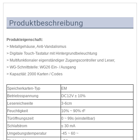
Produktbeschreibung
Produkteigenschaft:
> Metallgehäuse, Anti-Vandalismus
> Digitale Touch-Tastatur mit Hintergrundbeleuchtung
> Multifunktionaler eigenständiger Zugangscontroller und Leser,
> WG-Schnittstelle: WG26 Ein- / Ausgang
> Kapazität: 2000 Karten / Codes
Speicherkarten-Typ
EM
Betriebsspannung
DC12V ± 10%
Lesereichweite
3-6cm
Feuchtigkeit
10% ~ 90% rF
Türöffnungszeit
0 ~ 99s (einstellbar)
Schlafstrom
≤ 30 mA
Umgebungstemperatur
-45 ~ 60 ~