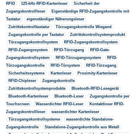
RFID
125-kHz-RFID-Kartenleser
Sicherheit der
Zugangskontrollleser
Eigenständige RFID-Zugangskontrolle mit
Tastatur
eigenständiger Näherungsleser
Zutrittskontrolltastatur
Türzugangskontrolle Wiegand
Zugangskontrolle per Tastatur
Zutrittskontrollsystemprodukt
Türzugangskontrollsystem
RFID-Zugangskontrollsystem
RFID-Zugangssystem
RFID-Türzugang
RFID-Gate-
Zugangskontrollsystem
RFID-Türzugangssystem
RFID-
Türzugangskontrolle
RFID-Türsystem
RFID-Türzugang
Sicherheitssysteme
Kartenleser
Proximity-Kartenleser
RFID-Chipleser
Zugangskontrolle
Zutrittskontrollsystemprodukte
Bluetooth-RFID-Lesegerät
Bluetooth-Kartenleser
Bluetooth-Leser
Zugangskontrolle per
Touchscreen
Wasserdichter RFID-Leser
Kontaktloser RFID-
Zugangskontrollleser
wasserdichter Kartenleser
Türzugangskontrollsysteme
wasserdichte Standalone-
Zugangskontrolle
Standalone-Zugangskontrolle aus Metall