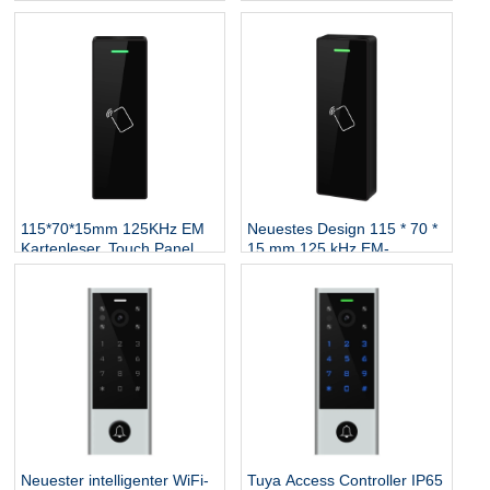
Tastaturleser für den
unterstützt Mifare-Karte,
Außenbereich,
NFC-Proximity, intelligenter
Türschlosssystem,
kontaktloser Kartenleser,
Türklingel, RFID-
Zugangskontrolle
Zugangscontroller
115*70*15mm 125KHz EM
Neuestes Design 115 * 70 *
Kartenleser, Touch Panel
15 mm 125 kHz EM-
Proximity RFID Wiegand
Kartenleser, Touch-Panel-
Leser für
Proximity-RFID-Wiegand-
Zugangskontrollsystem
Leser für
Zugangskontrollsystem
Neuester intelligenter WiFi-
Tuya Access Controller IP65