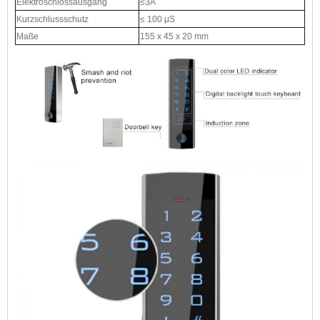
Elektroschlossausgang
≤3A
Kurzschlussschutz
≤ 100 μS
Maße
155 x 45 x 20 mm