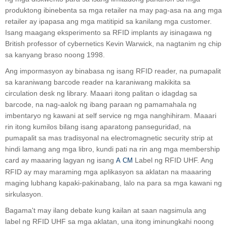
produktong ibinebenta sa mga retailer na may pag-asa na ang mga
retailer ay ipapasa ang mga matitipid sa kanilang mga customer.
Isang maagang eksperimento sa RFID implants ay isinagawa ng
British professor of cybernetics Kevin Warwick, na nagtanim ng chip
sa kanyang braso noong 1998.
Ang impormasyon ay binabasa ng isang RFID reader, na pumapalit
sa karaniwang barcode reader na karaniwang makikita sa
circulation desk ng library. Maaari itong palitan o idagdag sa
barcode, na nag-aalok ng ibang paraan ng pamamahala ng
imbentaryo ng kawani at self service ng mga nanghihiram. Maaari
rin itong kumilos bilang isang aparatong panseguridad, na
pumapalit sa mas tradisyonal na electromagnetic security strip at
hindi lamang ang mga libro, kundi pati na rin ang mga membership
card ay maaaring lagyan ng isang
Label ng RFID UHF. Ang
A
CM
RFID ay may maraming mga aplikasyon sa aklatan na maaaring
maging lubhang kapaki-pakinabang, lalo na para sa mga kawani ng
sirkulasyon.
Bagama't may ilang debate kung kailan at saan nagsimula ang
label ng RFID UHF sa mga aklatan, una itong iminungkahi noong