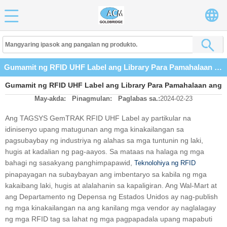
Gumamit ng RFID UHF Label ang Library Para Pamahalaan ang Kanilang Mga Aklat
Gumamit ng RFID UHF Label ang Library Para Pamahalaan ang
May-akda:
Pinagmulan:
Paglabas sa.:
2024-02-23
Kanilang Mga Aklat
Ang TAGSYS GemTRAK RFID UHF Label ay partikular na
idinisenyo upang matugunan ang mga kinakailangan sa
pagsubaybay ng industriya ng alahas sa mga tuntunin ng laki,
hugis at kadalian ng pag-aayos. Sa mataas na halaga ng mga
bahagi ng sasakyang panghimpapawid,
Teknolohiya ng RFID
pinapayagan na subaybayan ang imbentaryo sa kabila ng mga
kakaibang laki, hugis at alalahanin sa kapaligiran. Ang Wal-Mart at
ang Departamento ng Depensa ng Estados Unidos ay nag-publish
ng mga kinakailangan na ang kanilang mga vendor ay naglalagay
ng mga RFID tag sa lahat ng mga pagpapadala upang mapabuti