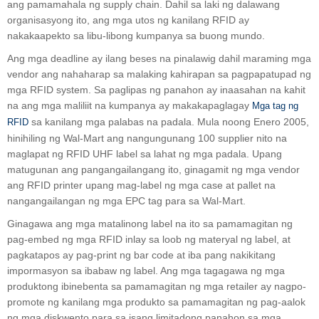
ang pamamahala ng supply chain. Dahil sa laki ng dalawang
organisasyong ito, ang mga utos ng kanilang RFID ay
nakakaapekto sa libu-libong kumpanya sa buong mundo.
Ang mga deadline ay ilang beses na pinalawig dahil maraming mga
vendor ang nahaharap sa malaking kahirapan sa pagpapatupad ng
mga RFID system. Sa paglipas ng panahon ay inaasahan na kahit
na ang mga maliliit na kumpanya ay makakapaglagay
Mga tag ng
sa kanilang mga palabas na padala. Mula noong Enero 2005,
RFID
hinihiling ng Wal-Mart ang nangungunang 100 supplier nito na
maglapat ng RFID UHF label sa lahat ng mga padala. Upang
matugunan ang pangangailangang ito, ginagamit ng mga vendor
ang RFID printer upang mag-label ng mga case at pallet na
nangangailangan ng mga EPC tag para sa Wal-Mart.
Ginagawa ang mga matalinong label na ito sa pamamagitan ng
pag-embed ng mga RFID inlay sa loob ng materyal ng label, at
pagkatapos ay pag-print ng bar code at iba pang nakikitang
impormasyon sa ibabaw ng label. Ang mga tagagawa ng mga
produktong ibinebenta sa pamamagitan ng mga retailer ay nagpo-
promote ng kanilang mga produkto sa pamamagitan ng pag-aalok
ng mga diskwento para sa isang limitadong panahon sa mga