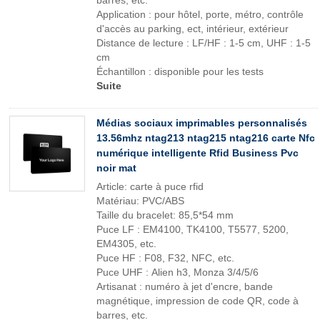
barres, etc.
Application : pour hôtel, porte, métro, contrôle
d'accès au parking, ect, intérieur, extérieur
Distance de lecture : LF/HF : 1-5 cm, UHF : 1-5
cm
Échantillon : disponible pour les tests
Suite
Médias sociaux imprimables personnalisés
13.56mhz ntag213 ntag215 ntag216 carte Nfc
numérique intelligente Rfid Business Pvc
noir mat
Article: carte à puce rfid
Matériau: PVC/ABS
Taille du bracelet: 85,5*54 mm
Puce LF : EM4100, TK4100, T5577, 5200,
EM4305, etc.
Puce HF : F08, F32, NFC, etc.
Puce UHF : Alien h3, Monza 3/4/5/6
Artisanat : numéro à jet d'encre, bande
magnétique, impression de code QR, code à
barres, etc.