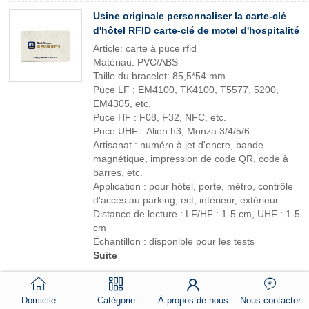
Usine originale personnaliser la carte-clé
d'hôtel RFID carte-clé de motel d'hospitalité
Article: carte à puce rfid
Matériau: PVC/ABS
Taille du bracelet: 85,5*54 mm
Puce LF : EM4100, TK4100, T5577, 5200,
EM4305, etc.
Puce HF : F08, F32, NFC, etc.
Puce UHF : Alien h3, Monza 3/4/5/6
Artisanat : numéro à jet d'encre, bande
magnétique, impression de code QR, code à
barres, etc.
Application : pour hôtel, porte, métro, contrôle
d'accès au parking, ect, intérieur, extérieur
Distance de lecture : LF/HF : 1-5 cm, UHF : 1-5
cm
Échantillon : disponible pour les tests
Suite
Logo personnalisé QR noir mat intelligent
Domicile
Catégorie
À propos de nous
Nous contacter
numérique métal caché NFC nom