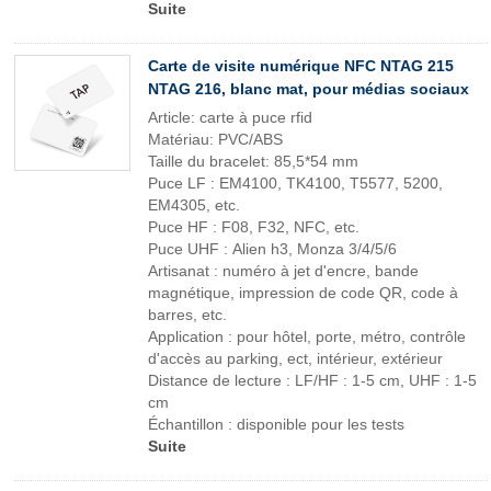
Suite
Carte de visite numérique NFC NTAG 215
NTAG 216, blanc mat, pour médias sociaux
Article: carte à puce rfid
Matériau: PVC/ABS
Taille du bracelet: 85,5*54 mm
Puce LF : EM4100, TK4100, T5577, 5200,
EM4305, etc.
Puce HF : F08, F32, NFC, etc.
Puce UHF : Alien h3, Monza 3/4/5/6
Artisanat : numéro à jet d'encre, bande
magnétique, impression de code QR, code à
barres, etc.
Application : pour hôtel, porte, métro, contrôle
d'accès au parking, ect, intérieur, extérieur
Distance de lecture : LF/HF : 1-5 cm, UHF : 1-5
cm
Échantillon : disponible pour les tests
Suite