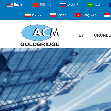
English
简体中文
русский
عربى
Polskie
Tiếng Việt
Persian
EV
ÜRÜNL