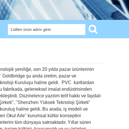
olojik yeniliğe, son 20 yılda pazar ürünlerinin
" Goldbridge şu anda üretim, pazar ve
noloji Kuruluşu haline geldi. PVC kartlardan
u fabrikada, geleneksel imalat endüstrisinden
kleştirdi. Düzinelerce yazılım telif hakkı ve faydalı
Şirketi", "Shenzhen Yüksek Teknoloji Şirketi"
kuruluş haline geldi. Bu arada, iş modeli ve
eri Okul Aile" kurumsal kültür konseptini
lerini tüm dünyaya satmaktadır. Yıllar süren
, turizm kültürü, hayvancılık ve su ürünleri