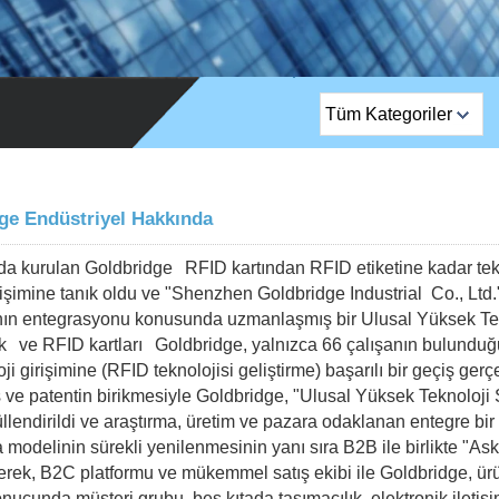
Tüm Kategoriler
En Çok Satılan
Ürünler
ge Endüstriyel Hakkında
EM Kilit / Jant Kilidi /
nda kurulan Goldbridge
RFID kartından RFID etiketine kadar tekn
Çizgi Kilidi
işimine tanık oldu ve "Shenzhen Goldbridge Industrial Co., Ltd.
Çıkış Düğmesi
nın entegrasyonu konusunda uzmanlaşmış bir Ulusal Yüksek Tek
ak
ve RFID kartları
Goldbridge, yalnızca 66 çalışanın bulunduğ
Ağ kamerası
ji girişimine (RFID teknolojisi geliştirme) başarılı bir geçiş gerçe
 ve patentin birikmesiyle Goldbridge, "Ulusal Yüksek Teknoloji 
Sauna Kapı Kilidi
llendirildi ve araştırma, üretim ve pazara odaklanan entegre bir 
modelinin sürekli yenilenmesinin yanı sıra B2B ile birlikte "Ask
Giriş kontrolu
rek, B2C platformu ve mükemmel satış ekibi ile Goldbridge, ürün
nucunda müşteri grubu, beş kıtada taşımacılık, elektronik iletişim
Alarm Sensörleri