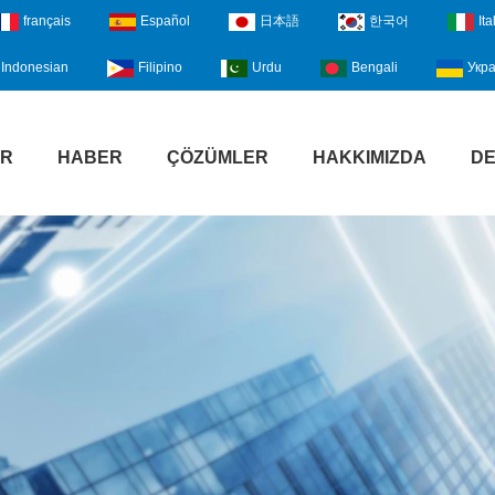
français
Español
日本語
한국어
Ita
Indonesian
Filipino
Urdu
Bengali
Укра
ER
HABER
ÇÖZÜMLER
HAKKIMIZDA
D