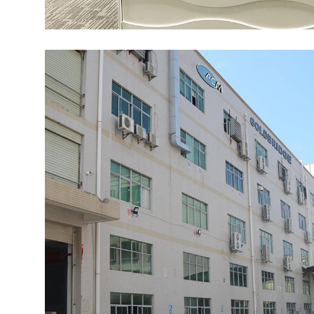
RFID Etiketi /UHF
Ön Cam Etiketi
RFID Etiketi / UHF
Etiketi / NFC Etiketi
RFID /NFC /USB
/QR Okuyucu
UHF ve 2.4G Aktif
Okuyucu
Tuya TTlock Erişim
Kontrolü
Bağımsız Erişim
Denetleyicisi