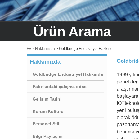
Ürün Arama
Ev
>
Hakkımızda
>
Goldbridge Endüstriyel Hakkında
Goldbrid
Hakkımızda
Goldbridge Endüstriyel Hakkında
1999 yılı
genel değ
Fabrikadaki çalışma odası
araştırma
başlayar
Gelişim Tarihi
IOTteknolo
yeni buluş
Kurum Kültürü
olarak ödü
Personel Stili
pazarlama 
benimseye
Bilgi Paylaşımı
çabalar so