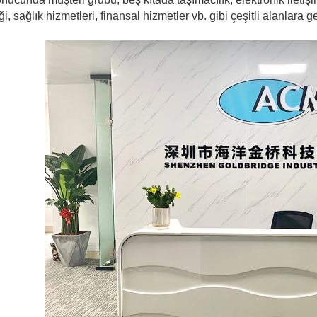
liği, sağlık hizmetleri, finansal hizmetler vb. gibi çeşitli alanlara ge
Erişim Kontrol
Kartları
Erişim Kontrol Kartı
Okuyucuları
Ürünleri Seçin
Sıcak Satış Ürünleri
RFID Kart /NFC
Etiketi /Prelam
Sayfası
RFID Anahtar Fob
ve Anahtarlık
RFID Bilekliği