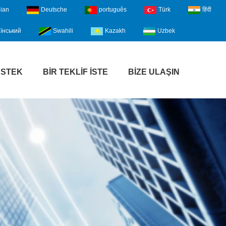
lian
Deutsche
português
Türk
हिंदी
їнський
Swahili
Kazakh
Uzbek
ESTEK
BIR TEKLIF İSTE
BIZE ULAŞIN