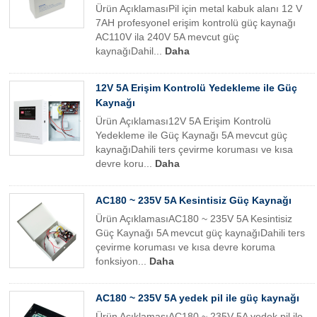
Ürün AçıklamasıPil için metal kabuk alanı 12 V
7AH profesyonel erişim kontrolü güç kaynağı
AC110V ila 240V 5A mevcut güç
kaynağıDahil...
Daha
12V 5A Erişim Kontrolü Yedekleme ile Güç
Kaynağı
Ürün Açıklaması12V 5A Erişim Kontrolü
Yedekleme ile Güç Kaynağı 5A mevcut güç
kaynağıDahili ters çevirme koruması ve kısa
devre koru...
Daha
AC180 ~ 235V 5A Kesintisiz Güç Kaynağı
Ürün AçıklamasıAC180 ~ 235V 5A Kesintisiz
Güç Kaynağı 5A mevcut güç kaynağıDahili ters
çevirme koruması ve kısa devre koruma
fonksiyon...
Daha
AC180 ~ 235V 5A yedek pil ile güç kaynağı
Ürün AçıklamasıAC180 ~ 235V 5A yedek pil ile