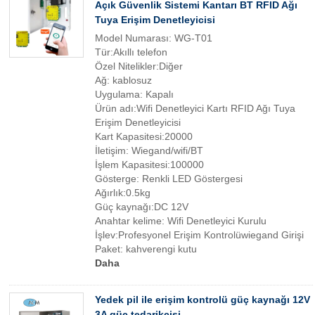
Açık Güvenlik Sistemi Kantarı BT RFID Ağı
Tuya Erişim Denetleyicisi
Model Numarası: WG-T01
Tür:Akıllı telefon
Özel Nitelikler:Diğer
Ağ: kablosuz
Uygulama: Kapalı
Ürün adı:Wifi Denetleyici Kartı RFID Ağı Tuya
Erişim Denetleyicisi
Kart Kapasitesi:20000
İletişim: Wiegand/wifi/BT
İşlem Kapasitesi:100000
Gösterge: Renkli LED Göstergesi
Ağırlık:0.5kg
Güç kaynağı:DC 12V
Anahtar kelime: Wifi Denetleyici Kurulu
İşlev:Profesyonel Erişim Kontrolüwiegand Girişi
Paket: kahverengi kutu
Daha
Yedek pil ile erişim kontrolü güç kaynağı 12V
3A güç tedarikçisi