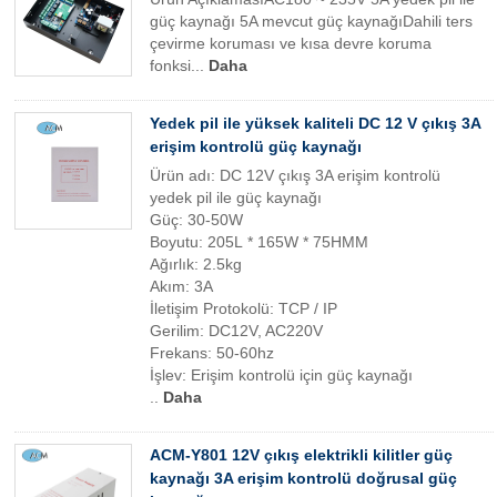
güç kaynağı 5A mevcut güç kaynağıDahili ters
çevirme koruması ve kısa devre koruma
fonksi...
Daha
Yedek pil ile yüksek kaliteli DC 12 V çıkış 3A
erişim kontrolü güç kaynağı
Ürün adı: DC 12V çıkış 3A erişim kontrolü
yedek pil ile güç kaynağı
Güç: 30-50W
Boyutu: 205L * 165W * 75HMM
Ağırlık: 2.5kg
Akım: 3A
İletişim Protokolü: TCP / IP
Gerilim: DC12V, AC220V
Frekans: 50-60hz
İşlev: Erişim kontrolü için güç kaynağı
..
Daha
ACM-Y801 12V çıkış elektrikli kilitler güç
kaynağı 3A erişim kontrolü doğrusal güç