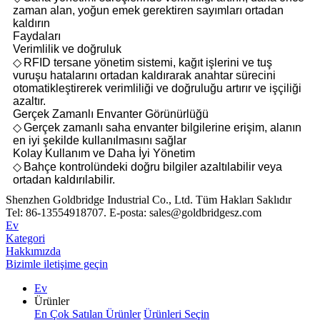
zaman alan, yoğun emek gerektiren sayımları ortadan
kaldırın
Faydaları
Verimlilik ve doğruluk
◇
RFID tersane yönetim sistemi, kağıt işlerini ve tuş
vuruşu hatalarını ortadan kaldırarak anahtar sürecini
otomatikleştirerek verimliliği ve doğruluğu artırır ve işçiliği
azaltır.
Gerçek Zamanlı Envanter Görünürlüğü
◇
Gerçek zamanlı saha envanter bilgilerine erişim, alanın
en iyi şekilde kullanılmasını sağlar
Kolay Kullanım ve Daha İyi Yönetim
◇
Bahçe kontrolündeki doğru bilgiler azaltılabilir veya
ortadan kaldırılabilir.
Shenzhen Goldbridge Industrial Co., Ltd. Tüm Hakları Saklıdır
Tel: 86-13554918707. E-posta: sales@goldbridgesz.com
Ev
Kategori
Hakkımızda
Bizimle iletişime geçin
Ev
Ürünler
En Çok Satılan Ürünler
Ürünleri Seçin