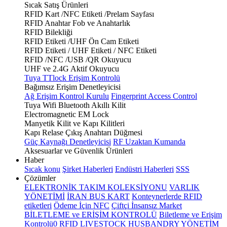
Sıcak Satış Ürünleri
RFID Kart /NFC Etiketi /Prelam Sayfası
RFID Anahtar Fob ve Anahtarlık
RFID Bilekliği
RFID Etiketi /UHF Ön Cam Etiketi
RFID Etiketi / UHF Etiketi / NFC Etiketi
RFID /NFC /USB /QR Okuyucu
UHF ve 2.4G Aktif Okuyucu
Tuya TTlock Erişim Kontrolü
Bağımsız Erişim Denetleyicisi
Ağ Erişim Kontrol Kurulu
Fingerprint Access Control
Tuya Wifi Bluetooth Akıllı Kilit
Electromagnetic EM Lock
Manyetik Kilit ve Kapı Kilitleri
Kapı Relase Çıkış Anahtarı Düğmesi
Güç Kaynağı Denetleyicisi
RF Uzaktan Kumanda
Aksesuarlar ve Güvenlik Ürünleri
Haber
Sıcak konu
Şirket Haberleri
Endüstri Haberleri
SSS
Çözümler
ELEKTRONİK TAKIM KOLEKSİYONU
VARLIK
YÖNETİMİ
İRAN BUS KART
Konteynerlerde RFID
etiketleri
Ödeme İçin NFC
Çiftçi İnsansız Market
BİLETLEME ve ERİŞİM KONTROLÜ
Biletleme ve Erişim
Kontrolü0
RFID LIVESTOCK HUSBANDRY YÖNETİM