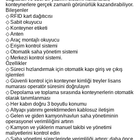
konteynerlere gerçek zamanlı görünürlük kazandırabiliyor.
Bileşenler
◇
RFID kart dağıtıcısı
◇
Sabit okuyucu
◇
Konteyner etiketi
◇
Anten
◇
Araç montajlı okuyucu
◇
Erişim kontrol sistemi
◇
Otomatik saha yönetim sistemi
◇
Merkezi kontrol sistemi.
Özellikler
◇
Süreci hızlandırmak için otomatik kapı giriş ve çıkış
işlemleri
◇
Güvenli kontrol için konteyner kimliği treyler lisans
numarası operatör süresini doğrulayın
◇
Depolama ve toplama sırasında konteynerlerin otomatik
olarak tanımlanması
◇
Her kabın doğru 3 boyutlu konumu
◇
Altyapı yatırımı gerektirmeden kablosuz iletişim
◇
Gelen ve giden kamyon/navlun saha yönetiminin
operasyonel verimliliğini artırın
◇
Kamyon ve yüklerin manuel takibi ve yönetimi
maliyetlerini kontrol edin
◇
Saha yönetimi süreçlerinde verimliliği artırın; daha önce