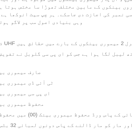
وں بینکوں کے مابین مختلف تھوڑا سا مختص ہوتا ہ
کنٹرول کارڈ تک
ی نمبر کی اجازت دی جاسکے۔ ہر چپ سیٹ انوکھا ہے 
رسائی حاصل کریں
وہی بنیادی اصول سب پر لاگو ہوت
کنٹرول کارڈ کے
قارئین تک رسائی
حاصل کریں
مصنوعات کو منتخب
کریں۔
(11) صارف میموری ب
(10) ٹی آئی ڈی میموری ب
گرم فروخت کی
مصنوعات
(01) ای پی سی میموری ب
RFID کارڈ /NFC
(00) محفوظ میموری ب
ٹیگ /پریلم شیٹ
کے پاس ورڈ محفوظ میموری بینک (00) میں محفوظ ہیں۔
آریفآئڈی کلیدی
ر مار کو مار ڈالنے کے پاس دونوں لمبائی 32 بٹس ہیں۔