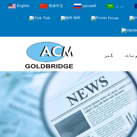
عربى
русский
简体中文
English
Türk
हिंदी
Persian
عات
گھر