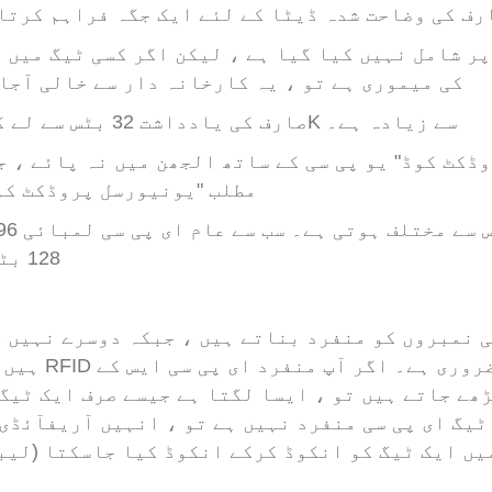
ایف او بی اور
صارف کی وضاحت شدہ ڈیٹا کے لئے ایک جگہ فراہم کرتا
کیچین
کی میموری ہے تو ، یہ کارخانہ دار سے خالی آجا
RFID کلائی بینڈ
6. صارف کی یادداشت 32 بٹس سے لے کر 64K سے زیادہ ہے۔
RFID لیبل /UHF
ونڈشیلڈ ٹیگ
مطلب "یونیورسل پروڈکٹ کو
RFID ٹیگ / UHF ٹیگ
/ این ایف سی ٹیگ
128 بٹس ہیں۔
RFID /NFC /USB
/QR ریڈر
UHF & 2.4G فعال
ہیں۔ جب آپ RFID ٹیگز خریدتے ہیں 
ھے جاتے ہیں تو ، ایسا لگتا ہے جیسے صرف ایک ٹیگ
ریڈر
ای پی سی منفرد نہیں ہے تو ، انہیں آریفآئڈی پرنٹر (اگر ys
TUYA ttlock رسائی
کنٹرول