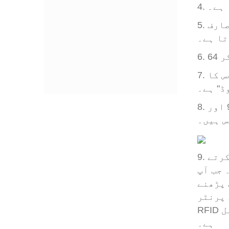
 ہے۔
5. صارف میموری بینک کو تمام چپ سیٹوں پر شامل نہیں کیا گیا ہے ، لیکن اگر کسی ٹیگ میں صارف
تا ہے۔
7. ای پی سی کا مطلب ہے "الیکٹرانک پروڈکٹ کوڈ" یو پی سی کے ساتھ الجھن میں نہ پائے ، جس کا
ڈ" ہے۔
8. ای پی سی کی تعداد 96 بٹس سے 496 بٹس سے مختلف ہوتی ہے۔ سب سے عام ای پی سی لمبائی 96 اور
9. کچھ چپ سیٹ مینوفیکچر اپنے ای پی سی نمبروں کو منفرد بناتے ہیں ، جبکہ دوسرے نہیں کرتے
تو یہ نوٹ کرنا ضروری ہے۔ اگر آپ منفرد ای پی سی ایس کے
 پڑھنے
inla یا
RFID لیبل) کا استعمال کرتے ہوئے یا ایک وقت میں ایک ٹیگ کو انکوڈ کرکے انکوڈ کیا جاسکتا
ہے۔