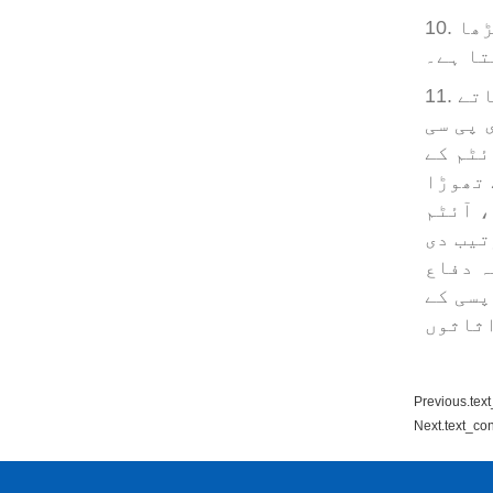
10. جب تک کہ ای پی سی میموری ایریا کو مقفل نہیں کیا جاتا ہے ، ای پی سی کی اقدار کو پڑھا
تا ہے۔
11. جب سپلائی چین یا خوردہ جیسے کچھ ایپلی کیشنز کے لئے آئٹمز پر آریفآئڈی ٹیگ لگائے جاتے
 پی سی
ہ آئٹم کے
 تھوڑا
، آئٹم
تیب دی
ہ دفاع
پسی کے
Previous.text
Next.text_con