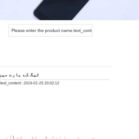
nt
آپ کو جنرل 2 RFID ٹیگ ک
text_content :
2019-01-25 20:02:12
چپ سیٹ ، یا انٹیگریٹڈ سرکٹ (آئی 