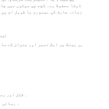
ڈیٹا محفوظ ہے۔ کچھ چپ سیٹوں میں چار
زیادہ صارف کی میموری یا طویل ای پی س
ذیل میں UHF جنرل 2 میموری بینکوں کے بارے میں حقائق ہیں:
2۔ قتل اور رسائی 
3۔ رسائی او