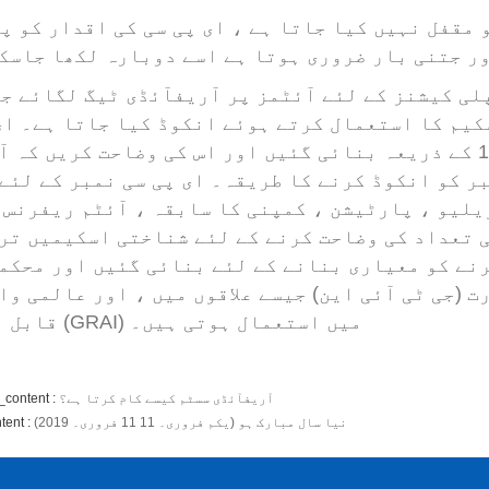
اسٹینڈ لون ایکسیس
ر جتنی بار ضروری ہوتا ہے اسے دوبارہ لکھا جاسک
کنٹرولر
سکیم کا استعمال کرتے ہوئے انکوڈ کیا جاتا ہے۔ ای
کی شناخت کی اسکیمیں جی ایس 1 کے ذریعہ بنائی گئیں اور اس کی وضاحت کریں ک
بر کو انکوڈ کرنے کا طریقہ۔ ای پی سی نمبر کے لئے
لیو ، پارٹیشن ، کمپنی کا سابقہ ​​، آئٹم ریفرنس 
ی تعداد کی وضاحت کرنے کے لئے شناختی اسکیمیں تر
رنے کو معیاری بنانے کے لئے بنائی گئیں اور محکم
 (جی ٹی آئی این) جیسے علاقوں میں ، اور عالمی وا
قابل اثاثوں (GRAI) میں استعمال ہوتی ہیں۔
آریفآئڈی سسٹم کیسے کام کرتا ہے؟
_content :
نیا سال مبارک ہو (یکم فروری۔ 11 11 فروری۔ 2019)
tent :