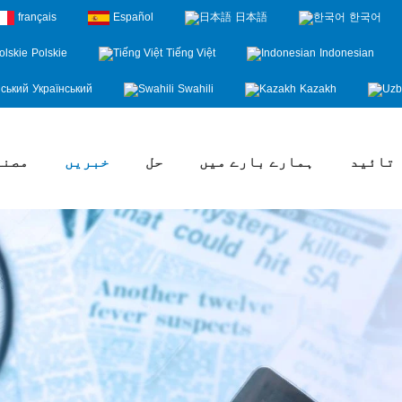
français
Español
日本語
한국어
Polskie
Tiếng Việt
Indonesian
Український
Swahili
Kazakh
تائید
ہمارے بارے میں
حل
خبریں
مصنو