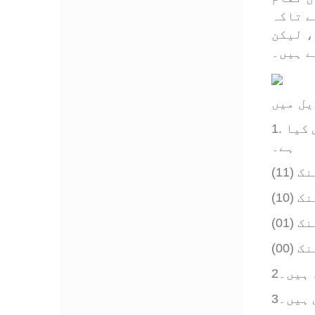
ے تاکہ
، لیکن
ے ہیں۔
1. ہر بینک پر ایک نمبر اور عنوان کے ساتھ لیبل لگا ہوا ہے جس کو ای پی سی گلوبل نے تفویض کیا
ہے۔
ینک
ینک
ینک
ینک