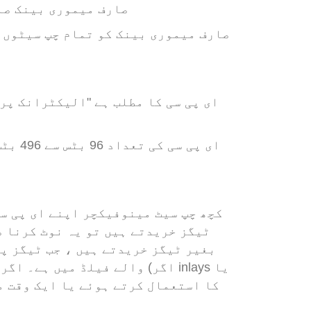
4. صارف میموری بینک 
بغیر ٹیگز خریدتے ہیں ، جب ٹیگز پڑ
والے فیلڈ میں ہے۔ اگر ٹیگ 