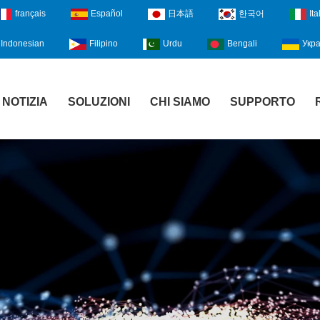
français
Español
日本語
한국어
Ita
Indonesian
Filipino
Urdu
Bengali
Укра
NOTIZIA
SOLUZIONI
CHI SIAMO
SUPPORTO