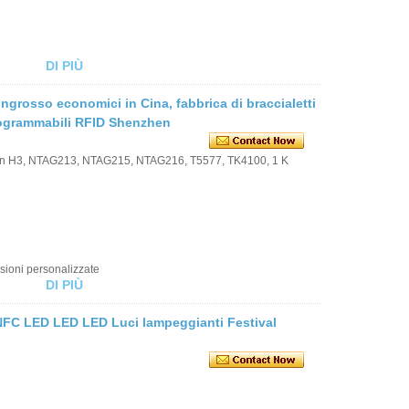
DI PIÙ
l'ingrosso economici in Cina, fabbrica di braccialetti
 programmabili RFID Shenzhen
lien H3, NTAG213, NTAG215, NTAG216, T5577, TK4100, 1 K
ioni personalizzate
DI PIÙ
 NFC LED LED LED Luci lampeggianti Festival