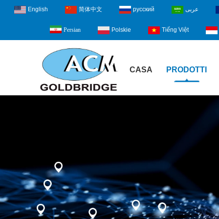
English
简体中文
русский
عربى
Polskie
Tiếng Việt
Persian
CASA
PRODOTTI