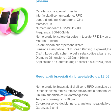
piscina
Caratteristiche speciali: mini tag
Interfaccia di comunicazione: RFID
Luogo di origine: Guangdong, Cina
Marca: ACM
Numero modello: ACM-W011-UHF
Frequenza: 860-960MHz
Nome prodotto: colore da polso in tessuto RFID Nylon a
Materiali :: nylon
Colore disponibile :: personalizzato
Funzione stampabile :: Silk Sceen Printing, Expoxed, 
Craft :: Logo dello schermo della seta, codice a barre, 
Diametro Dimensione :: 350mm*16mm
Applicazione :: Controllo degli accessi e sicurezza, pisc
Regolabili bracciali da braccialetto da 13,5
Nome prodotto: braccialetti di silicone RFID bracciale d
Dimensione: 65 mm/74 mm/62 mm/55 mm o personalizz
Finitura superficiale: lucido/matt/glassa
Tempo di consegna: 3-10 giorni
Colore: rosso, verde, blu, nero, arancione, rosa, giallo 
Garanzia: 2 anni