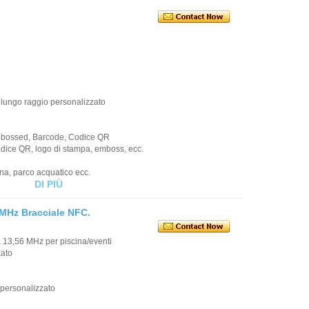
 lungo raggio personalizzato
Debossed, Barcode, Codice QR
codice QR, logo di stampa, emboss, ecc.
ina, parco acquatico ecc.
DI PIÙ
6 MHz Bracciale NFC.
a 13,56 MHz per piscina/eventi
ato
o personalizzato