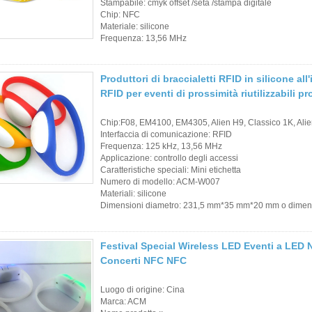
Stampabile: cmyk offset /seta /stampa digitale
Chip: NFC
Materiale: silicone
Frequenza: 13,56 MHz
Produttori di braccialetti RFID in silicone al
RFID per eventi di prossimità riutilizzabili
Chip:F08, EM4100, EM4305, Alien H9, Classico 1K, A
Interfaccia di comunicazione: RFID
Frequenza: 125 kHz, 13,56 MHz
Applicazione: controllo degli accessi
Caratteristiche speciali: Mini etichetta
Numero di modello: ACM-W007
Materiali: silicone
Dimensioni diametro: 231,5 mm*35 mm*20 mm o dimens
Festival Special Wireless LED Eventi a LED
Concerti NFC NFC
Luogo di origine: Cina
Marca: ACM