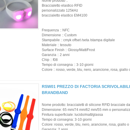
Nome prodotto ::
Braccialetto elastico RFID
personalizzato 125kHz
braccialetto elastico EM4100
Frequenza :: NFC
Dimensione :: Custom
Stampabile :: cmyk offset /seta /stampa digitale
Materiale :: tessuto
Surface Finish :: Glossy/Matt/Frost
Garanzia :: 2 anni
Chip :: f08
Tempo di consegna :: 3-10 giorni
Colore :: rosso, verde, blu, nero, arancione, rosa, giallo
RSW01 PREZZO DI FACTORIA SCRIVOLABI
BRANDBAND
Nome prodotto: braccialetti di silicone RFID bracciale d
Dimensione: 65 mm/74 mm/62 mm/55 mm o personalizz
Finitura superficiale: lucido/matt/glassa
Tempo di consegna: 3-10 giorni
Colore: rosso, verde, blu, nero, arancione, rosa, giallo 
Garanzia: 2 anni