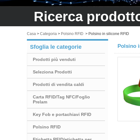
Ricerca prodott
Casa
>
Categoria
>
Polsino RFID
>
Polsino in silicone RFID
Polsino i
Sfoglia le categorie
Prodotti più venduti
Seleziona Prodotti
Prodotti di vendita caldi
Carta RFID/Tag NFC/Foglio
Prelam
Key Fob e portachiavi RFID
Polsino RFID
Etichetta RFID/etichetta per