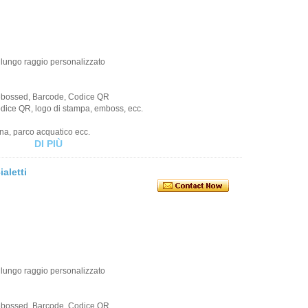
 lungo raggio personalizzato
Debossed, Barcode, Codice QR
codice QR, logo di stampa, emboss, ecc.
ina, parco acquatico ecc.
DI PIÙ
aletti
 lungo raggio personalizzato
Debossed, Barcode, Codice QR