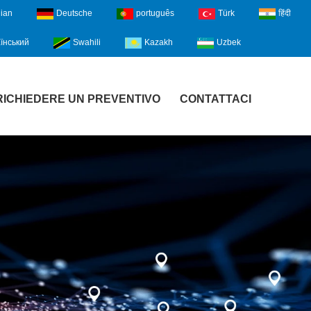
lian
Deutsche
português
Türk
हिंदी
їнський
Swahili
Kazakh
Uzbek
RICHIEDERE UN PREVENTIVO
CONTATTACI