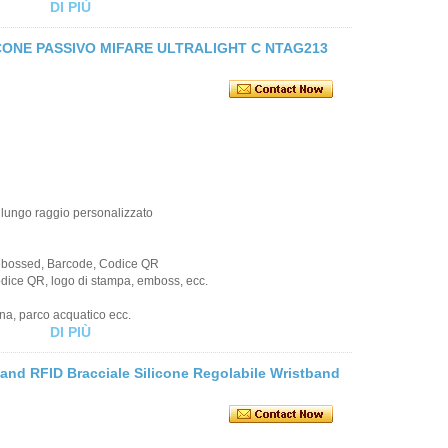
DI PIÙ
ILICONE PASSIVO MIFARE ULTRALIGHT C NTAG213
 lungo raggio personalizzato
Debossed, Barcode, Codice QR
codice QR, logo di stampa, emboss, ecc.
ina, parco acquatico ecc.
DI PIÙ
d RFID Bracciale Silicone Regolabile Wristband