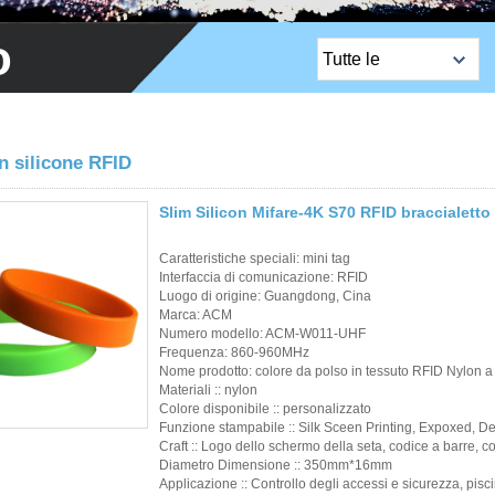
o
Tutte le
categorie
Prodotti più venduti
Lock / bordo del
n silicone RFID
bordo / serra del
Slim Silicon Mifare-4K S70 RFID braccialetto
bordo EM
Caratteristiche speciali: mini tag
Pulsante Esci
Interfaccia di comunicazione: RFID
Luogo di origine: Guangdong, Cina
Telecamera di rete
Marca: ACM
Numero modello: ACM-W011-UHF
Serratura per porta
Frequenza: 860-960MHz
Nome prodotto: colore da polso in tessuto RFID Nylon a
della sauna
Materiali :: nylon
Colore disponibile :: personalizzato
Funzione stampabile :: Silk Sceen Printing, Expoxed, 
Controllo di accesso
Craft :: Logo dello schermo della seta, codice a barre, 
Diametro Dimensione :: 350mm*16mm
Sensori di allarme
Applicazione :: Controllo degli accessi e sicurezza, pisc