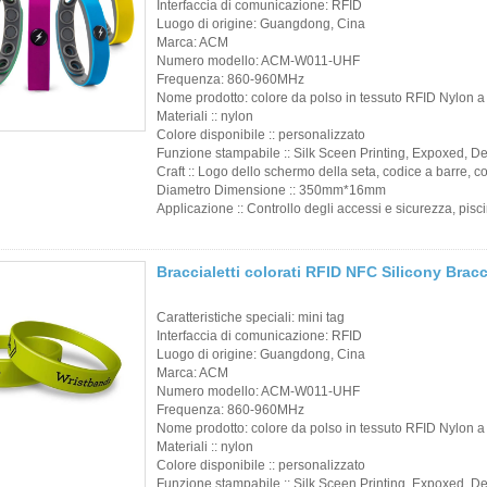
Interfaccia di comunicazione: RFID
Etichetta
Luogo di origine: Guangdong, Cina
Marca: ACM
RFID/etichetta per
Numero modello: ACM-W011-UHF
parabrezza UHF
Frequenza: 860-960MHz
Nome prodotto: colore da polso in tessuto RFID Nylon a
Materiali :: nylon
Tag RFID / Tag UHF
Colore disponibile :: personalizzato
Funzione stampabile :: Silk Sceen Printing, Expoxed, 
/ Tag NFC
Craft :: Logo dello schermo della seta, codice a barre, 
Diametro Dimensione :: 350mm*16mm
Lettore
Applicazione :: Controllo degli accessi e sicurezza, pisc
RFID/NFC/USB/QR
Braccialetti colorati RFID NFC Silicony Bracci
Lettore attivo UHF e
2.4G
Caratteristiche speciali: mini tag
Interfaccia di comunicazione: RFID
TUYA TTLOCK
Luogo di origine: Guangdong, Cina
Marca: ACM
Access Control
Numero modello: ACM-W011-UHF
Frequenza: 860-960MHz
Nome prodotto: colore da polso in tessuto RFID Nylon a
Controller di
Materiali :: nylon
accesso autonomo
Colore disponibile :: personalizzato
Funzione stampabile :: Silk Sceen Printing, Expoxed, 