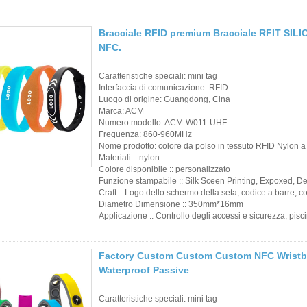
Carte di controllo
Bracciale RFID premium Bracciale RFIT S
degli accessi
NFC.
Lettori di carte per
Caratteristiche speciali: mini tag
controllo accessi
Interfaccia di comunicazione: RFID
Luogo di origine: Guangdong, Cina
Marca: ACM
Seleziona Prodotti
Numero modello: ACM-W011-UHF
Frequenza: 860-960MHz
Prodotti di vendita
Nome prodotto: colore da polso in tessuto RFID Nylon a
Materiali :: nylon
caldi
Colore disponibile :: personalizzato
Funzione stampabile :: Silk Sceen Printing, Expoxed, 
Carta RFID/Tag
Craft :: Logo dello schermo della seta, codice a barre, 
Diametro Dimensione :: 350mm*16mm
NFC/Foglio Prelam
Applicazione :: Controllo degli accessi e sicurezza, pisc
Key Fob e
Factory Custom Custom Custom NFC Wristban
portachiavi RFID
Waterproof Passive
Polsino RFID
Caratteristiche speciali: mini tag