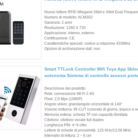
Carte di controllo
Nuovo lettore RFID Wiegand 26bit e 34bit Dual Frequency
degli accessi
Numero di modello: ACM302
Garanzia: 2 anni
Risoluzione: 1280 X 720
Lettori di carte per
Applicazione: interno, esterno
controllo accessi
Certificazione: CE
Caratteristiche speciali: codice a rotazione 433MHz
Opzioni di archiviazione dati: non
Seleziona Prodotti
Prodotti di vendita
Smart TTLock Controller Wifi Tuya App Sbloc
caldi
autonoma Sistema di controllo accessi port
Carta RFID/Tag
Descrizione del prodotto:
Rete: connessione Wi-Fi 2.4G
NFC/Foglio Prelam
Pixel: 2,0 Mpx (1080P)
Angolo visivo: grandangolo orizzontale di 140°
Key Fob e
Visione notturna: IR-CUT (colorato di giorno, bianco e ne
Memoria estesa: scheda TF con capacità illimitata
portachiavi RFID
Citofono: citofono vocale full duplex
Lunghezza PIN: 4~6 cifre
Polsino RFID
Lettore di schede di prossimità: 125 KHz/13,56 MHz
Intervallo di lettura: 2 ~ 6 cm