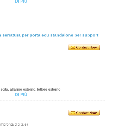
DI PIÙ
 serratura per porta ecu standalone per supporti
uscita, allarme esterno, lettore esterno
DI PIÙ
impronta digitale)