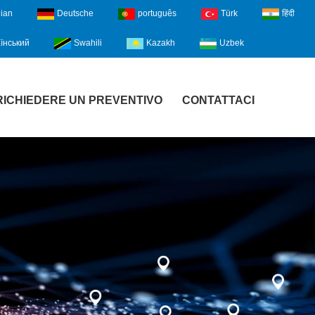
lian
Deutsche
português
Türk
हिंदी
їнський
Swahili
Kazakh
Uzbek
RICHIEDERE UN PREVENTIVO
CONTATTACI