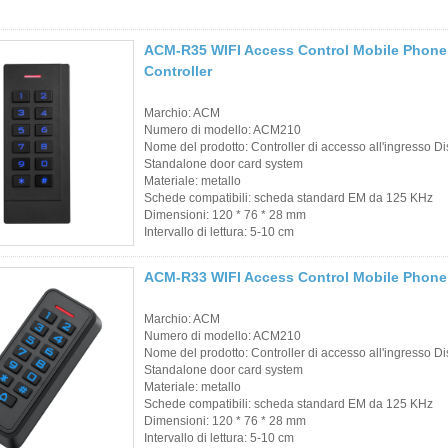
Etichetta
RFID/etichetta per
ACM-R35 WIFI Access Control Mobile Phon
Controller
parabrezza UHF
Tag RFID / Tag UHF
Marchio: ACM
Numero di modello: ACM210
/ Tag NFC
Nome del prodotto: Controller di accesso all'ingresso D
Standalone door card system
Materiale: metallo
Lettore
Schede compatibili: scheda standard EM da 125 KHz
RFID/NFC/USB/QR
Dimensioni: 120 * 76 * 28 mm
Intervallo di lettura: 5-10 cm
Lettore attivo UHF e
ACM-R33 WIFI Access Control Mobile Phone
2.4G
Marchio: ACM
TUYA TTLOCK
Numero di modello: ACM210
Nome del prodotto: Controller di accesso all'ingresso D
Access Control
Standalone door card system
Materiale: metallo
Controller di
Schede compatibili: scheda standard EM da 125 KHz
Dimensioni: 120 * 76 * 28 mm
accesso autonomo
Intervallo di lettura: 5-10 cm