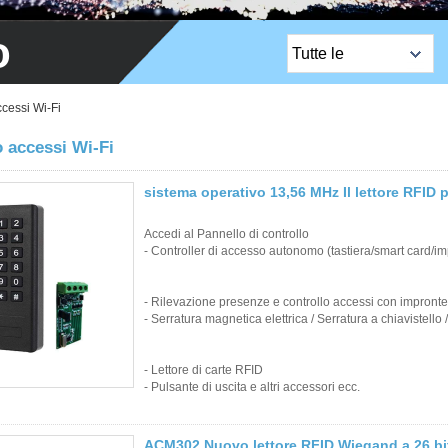
o
Tutte le
categorie
Prodotti più venduti
ccessi Wi-Fi
Lock / bordo del
o accessi Wi-Fi
bordo / serra del
sistema operativo 13,56 MHz Il lettore RFID p
bordo EM
Accedi al Pannello di controllo
Pulsante Esci
- Controller di accesso autonomo (tastiera/smart card/im
Telecamera di rete
- Rilevazione presenze e controllo accessi con impronte d
Serratura per porta
- Serratura magnetica elettrica / Serratura a chiavistello
della sauna
- Lettore di carte RFID
- Pulsante di uscita e altri accessori ecc.
Controllo di accesso
Sensori di allarme
ACM302 Nuovo lettore RFID Wiegand a 26 bit 