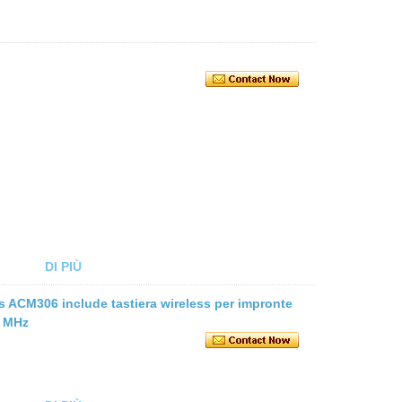
DI PIÙ
less ACM306 include tastiera wireless per impronte
3 MHz