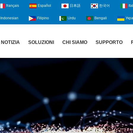
français
Español
日本語
한국어
Ita
Indonesian
Filipino
Urdu
Bengali
Укра
NOTIZIA
SOLUZIONI
CHI SIAMO
SUPPORTO