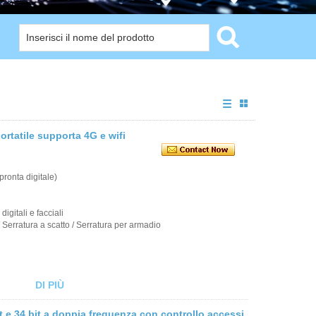
ortatile supporta 4G e wifi
pronta digitale)
igitali e facciali
 / Serratura a scatto / Serratura per armadio
DI PIÙ
e 34 bit a doppia frequenza con controllo accessi