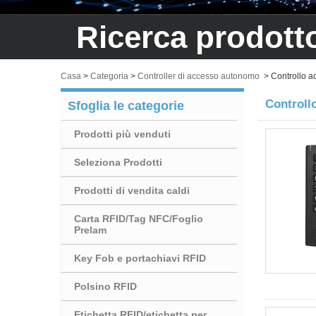
Ricerca prodott
Casa
>
Categoria
>
Controller di accesso autonomo
>
Controllo a
Controll
Sfoglia le categorie
Prodotti più venduti
Seleziona Prodotti
Prodotti di vendita caldi
Carta RFID/Tag NFC/Foglio
Prelam
Key Fob e portachiavi RFID
Polsino RFID
Etichetta RFID/etichetta per