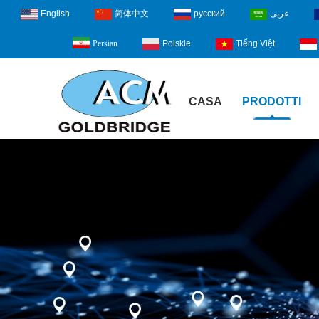
English
简体中文
русский
عربى
Polskie
Tiếng Việt
Persian
CASA
PRODOTTI