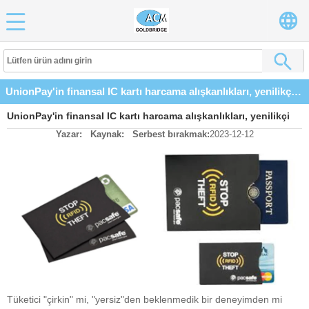
UnionPay'in finansal IC kartı harcama alışkanlıkları, yenilikçi ödemeyi giderek "çirkin" hale getiriyor
UnionPay'in finansal IC kartı harcama alışkanlıkları, yenilikçi
Yazar:
Kaynak:
Serbest bırakmak:
2023-12-12
ödemeyi giderek "çirkin" hale getiriyor
Tüketici "çirkin" mi, "yersiz"den beklenmedik bir deneyimden mi