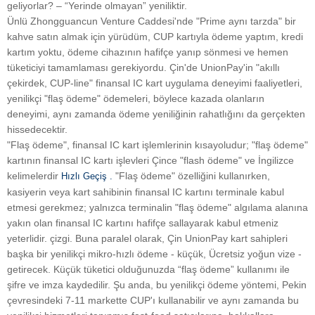
geliyorlar? – “Yerinde olmayan” yeniliktir.
Ünlü Zhongguancun Venture Caddesi'nde "Prime aynı tarzda" bir
kahve satın almak için yürüdüm, CUP kartıyla ödeme yaptım, kredi
kartım yoktu, ödeme cihazının hafifçe yanıp sönmesi ve hemen
tüketiciyi tamamlaması gerekiyordu. Çin'de UnionPay'in "akıllı
çekirdek, CUP-line" finansal IC kart uygulama deneyimi faaliyetleri,
yenilikçi "flaş ödeme" ödemeleri, böylece kazada olanların
deneyimi, aynı zamanda ödeme yeniliğinin rahatlığını da gerçekten
hissedecektir.
"Flaş ödeme", finansal IC kart işlemlerinin kısayoludur; "flaş ödeme"
kartının finansal IC kartı işlevleri Çince "flash ödeme" ve İngilizce
kelimelerdir
"Flaş ödeme" özelliğini kullanırken,
Hızlı Geçiş
.
kasiyerin veya kart sahibinin finansal IC kartını terminale kabul
etmesi gerekmez; yalnızca terminalin "flaş ödeme" algılama alanına
yakın olan finansal IC kartını hafifçe sallayarak kabul etmeniz
yeterlidir. çizgi. Buna paralel olarak, Çin UnionPay kart sahipleri
başka bir yenilikçi mikro-hızlı ödeme - küçük, Ücretsiz yoğun vize -
getirecek. Küçük tüketici olduğunuzda “flaş ödeme” kullanımı ile
şifre ve imza kaydedilir. Şu anda, bu yenilikçi ödeme yöntemi, Pekin
çevresindeki 7-11 markette CUP'ı kullanabilir ve aynı zamanda bu