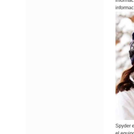
informac
informac
Spyder e
el equip