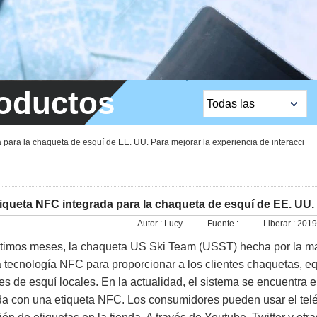
oductos
Todas las
categorías
Productos más
 para la chaqueta de esquí de EE. UU. Para mejorar la experiencia de interacci
vendidos
Lock / Bloqueo de
Lock / Rims de EM
iqueta NFC integrada para la chaqueta de esquí de EE. UU. P
Autor :
Lucy
Fuente :
Liberar :
2019
Botón Salir
ltimos meses, la chaqueta US Ski Team (USST) hecha por la m
cámara de red
 la tecnología NFC para proporcionar a los clientes chaquetas, e
es de esquí locales. En la actualidad, el sistema se encuentra 
Cerradura de puerta
da con una etiqueta NFC. Los consumidores pueden usar el teléfo
de sauna