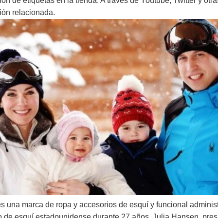
ión de etiquetas en la tienda. A través de Youtube, Twitter y otr
ión relacionada.
Control de acceso
Sensores de alarma
Tarjetas de control
de acceso
Lectores de tarjetas
de control de acceso
Seleccionar
productos
Productos más
vendidos
Tarjeta RFID /
s una marca de ropa y accesorios de esquí y funcional adminis
Etiqueta NFC / Hoja
o de esquí estadounidense durante 27 años. Julia Hansen, presi