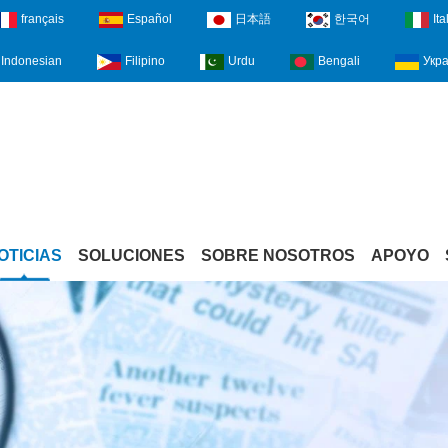
français
Español
日本語
한국어
Ita
Indonesian
Filipino
Urdu
Bengali
Укра
OTICIAS
SOLUCIONES
SOBRE NOSOTROS
APOYO