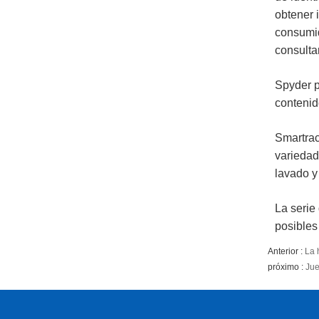
obtener 
consumid
consultar
Spyder p
contenid
Smartrac
variedad
lavado y 
La serie
posibles
Anterior :
La 
próximo :
Jue