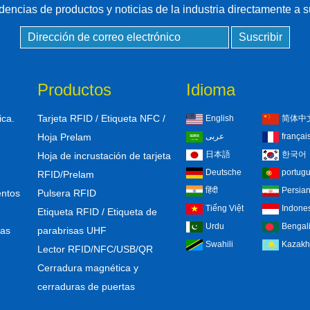
ndencias de productos y noticias de la industria directamente a 
Productos
Idioma
ica.
Tarjeta RFID / Etiqueta NFC /
English
简体中
Hoja Prelam
عربى
françai
日本語
한국어
Hoja de incrustación de tarjeta
Deutsche
portug
RFID/Prelam
हिंदी
Persia
entos
Pulsera RFID
Tiếng Việt
Indone
Etiqueta RFID / Etiqueta de
Urdu
Bengal
sas
parabrisas UHF
Swahili
Kazakh
Lector RFID/NFC/USB/QR
Cerradura magnética y
cerraduras de puertas