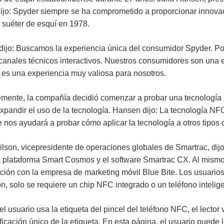
Prelam
dijo: Spyder siempre se ha comprometido a proporcionar innova
r suéter de esquí en 1978.
Llavero RFID y
llavero
ijo: Buscamos la experiencia única del consumidor Spyder. Po
 canales técnicos interactivos. Nuestros consumidores son una 
Pulsera RFID
 es una experiencia muy valiosa para nosotros.
Etiqueta RFID /
Etiqueta de
mente, la compañía decidió comenzar a probar una tecnología
xpandir el uso de la tecnología. Hansen dijo: La tecnología NFC
parabrisas UHF
 nos ayudará a probar cómo aplicar la tecnología a otros tipos 
Etiqueta RFID /
lson, vicepresidente de operaciones globales de Smartrac, dijo:
Etiqueta UHF /
 plataforma Smart Cosmos y el software Smartrac CX. Al mismo
Etiqueta NFC
ción con la empresa de marketing móvil Blue Bite. Los usuarios
Lector
ón, solo se requiere un chip NFC integrado o un teléfono intelig
RFID/NFC/USB/QR
l usuario usa la etiqueta del pincel del teléfono NFC, el lecto
Lector activo UHF y
ificación único de la etiqueta. En esta página, el usuario pued