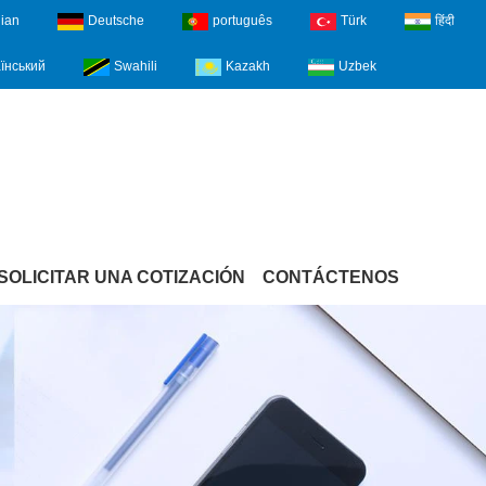
lian
Deutsche
português
Türk
हिंदी
їнський
Swahili
Kazakh
Uzbek
SOLICITAR UNA COTIZACIÓN
CONTÁCTENOS