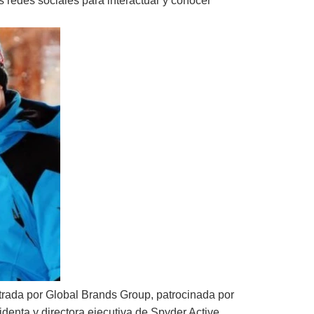
as redes sociales para interactuar y conocer
trada por Global Brands Group, patrocinada por
denta y directora ejecutiva de Spyder Active