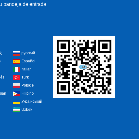
su bandeja de entrada
文
русский
s
Español
Italian
uês
Türk
n
Polskie
sian
Filipino
i
Український
Uzbek