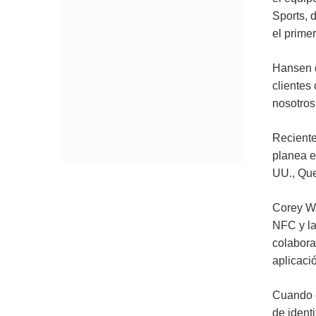
Sports, 
el prime
Hansen d
clientes
nosotros
Reciente
planea e
UU., Que
Corey Wi
NFC y la
colabora
aplicaci
Cuando e
de ident