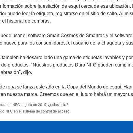
2.4G
información sobre la estación de esquí cerca de esa ubicación
or puede leer la etiqueta, registrarse en el sitio de salto. Al
Control de acceso
 el historial de compras.
ttlock tuya
uede usar el software Smart Cosmos de Smartrac y el software B
Controlador de
o nuevo para los consumidores, el usuario de la chaqueta y su
acceso
independiente
 también ha desarrollado una gama de etiquetas lavables y port
 de productos. "Nuestros productos Dura NFC pueden cumplir c
abrasión", dijo.
 de ropa se lanza este año en la Copa del Mundo de esquí. Hans
 en nuestra marca. Creemos que en el futuro habrá un mayor us
hora de NFC llegará en 2019, ¿estás listo?
go NFC en el sistema de control de acceso