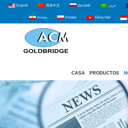
English
简体中文
русский
عربى
Polskie
Tiếng Việt
Persian
CASA
PRODUCTOS
N