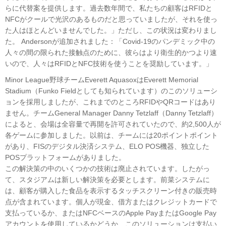
らに代替案を提供します。過去数年間で、私たちの顧客はRFIDと
NFCがクールで光沢のあるものだと思っていましたが、それを使っ
た人はほとんどいませんでした。」ただし、この状況は変わりまし
た。 Andersonが追加されました：「Covid-19のパンデミック中の
人々の間の限られた接触点のために、彼らはより衛生的かつより速
いので、人々はRFIDとNFC技術を使うことを奨励しています。」
Minor League野球チームEverett AquasoxはEverett Memorial
Stadium（Funko Fieldとしても知られています）のこのソリューシ
ョンを採用しましたが、これまでのところRFIDやQRコードはあり
ません。チームGeneral Manager Danny Tetzlaff（Danny Tetzlaff）
によると、会場は全容量で再開を許可されていたので、約2,500人が
各ゲームに参加しました。以前は、チームには20ポイントポイント
があり、FISのデジタル決済システム、ELO POS機器、独立した
POSプラットフォームがありました。
この解決策の中のいくつかの技術は廃止されています。したがっ
て、スタジアムは新しい解決策を必要とします。前菜システムに
は、顧客が購入した食品を表示するタッチスクリーン付きの販売時
点が含まれています。個人が現金、借方またはクレジットカードで
支払っているか、またはNFCベースのApple PayまたはGoogle Pay
アカウントを使用しているかどうか、このソリューションは支払い