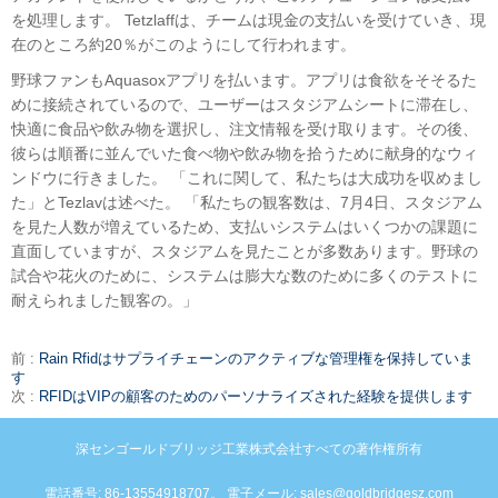
を処理します。 Tetzlaffは、チームは現金の支払いを受けていき、現
在のところ約20％がこのようにして行われます。
野球ファンもAquasoxアプリを払います。アプリは食欲をそそるた
めに接続されているので、ユーザーはスタジアムシートに滞在し、
快適に食品や飲み物を選択し、注文情報を受け取ります。その後、
彼らは順番に並んでいた食べ物や飲み物を拾うために献身的なウィ
ンドウに行きました。 「これに関して、私たちは大成功を収めまし
た」とTezlavは述べた。 「私たちの観客数は、7月4日、スタジアム
を見た人数が増えているため、支払いシステムはいくつかの課題に
直面していますが、スタジアムを見たことが多数あります。野球の
試合や花火のために、システムは膨大な数のために多くのテストに
耐えられました観客の。」
前 :
Rain Rfidはサプライチェーンのアクティブな管理権を保持していま
す
次 :
RFIDはVIPの顧客のためのパーソナライズされた経験を提供します
深センゴールドブリッジ工業株式会社すべての著作権所有
電話番号: 86-13554918707。 電子メール: sales@goldbridgesz.com