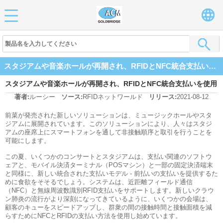
スタジアムや音楽ホールが再開され、RFIDとNFC統合支払いを使用することができます
スタジアムや音楽ホールが再開され、RFIDとNFC統合支払いを使用
著者:
ルーシー
ソース:
RFIDネットワールド
リリース:
2021-08-12
することができます
前菜が発売された新しいソリューションは、ミュージックホールやスタ
ジアムに展開されています。このソリューションにより、人々はスタジ
アムの座席上にスマートフォンを通して非接触順序と取引を行うことを
可能にします。
この夏、いくつかのコンサートとスタジアムは、支払い関連のソフトウ
ェアと、モバイル決済ターミナル（POSマシン）と一部の固定決済端末
と同様に、新しい統合された支払いモデル - 前払いの支払いを提供するた
めに食欲をそそるでしょう。システムは、近距離フィールド通信
（NFC）と無線周波数識別RFID支払いをサポートします。新しいクラウ
ン肺炎の流行がより深刻になってきているように、いくつかの会場は、
顧客のキューをスピードアップし、群衆の間の接触時間と接触面積を減
らすためにNFCとRFIDの支払い方法を使用し始めています。