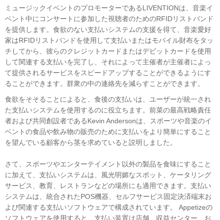
ミュージックイベントのプロモーターであるLIVENTIONは、音楽イ
ベント中にコンサートに参加した視聴者のためのRFIDリストバンド
を提供します。食欲のない支払いシステムの支援を得て、音楽愛好
家はRFIDリストバンドを使用して支払いまたはモバイル財布をタッ
チしてから、彼らのクレジットカードまたはデビットカードを使用
して関連する支払いを完了し、それによって主催者が主催者によっ
て提供されるサービスをスピードアップすることができるようにす
ることができます。群衆の中の連絡先を減らすことができます。
食欲をそそることによると、食後の支払いは、ユーザーが統一され
た支払いシステムを使用するのに役立ちます。前菜の最高戦略責任
者および共同創設者であるKevin Andersonは、スポーツや音楽のイ
ベントの食品や飲み物の販売のために支払いをより簡単にすること
を望んでいる顧客から茎を求めていると説明しました。
さて、スポーツやエンターテイメント以外の製品を食味にすること
に加えて、支払いシステムは、風光明媚なスポット、ケータリング
サービス、教育、レストランなどの場所にも適用できます。支払い
システムは、統合されたPOS機器、セルフサービス固定決済端末お
よび関連する支払いソフトウェアで構成されています。 Appetizeの
ソフトウェアを使用すると、支払い装置は店舗、収益センター、お