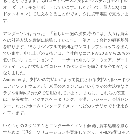
ることができます。 QRコードベースの支払いシステムはモバイル
オーダーメッキをサポートしています。したがって、個人はQRコー
ドをスキャンして注文をとることができ、次に携帯電話で支払いま
す。
アンダーソンは言った：「新しい王冠の肺炎時代には、人々は資金
への対処方法を真剣に勉強しています。」例として会社の顧客基盤
を取ります。彼らはシンプルで便利なワンストップショップを望ん
でいます。申し上げの支払いは、全体的なコストが20％から25％の
低い低いソリューションで、ユーザーは別のソフトウェア、ゲート
ウェイ、および支払いプロセッサのベンダーを購入する必要がなく
なりました。
Andersonは、支払いの前払いによって提供される支払い用ハードウ
ェアとソフトウェアが、米国のスタジアムといくつかの大規模なク
ラブや劇場の2分の2で使用されています。さらに、これらの装置
は、高等教育、ビジネスケータリング、空港、レジャー、会議セン
ター、およびホームエンターテイメントなどのシナリオでも使用さ
れています。
いくつかのスタジアムとエンターテイメント会場は資本処理を減ら
すために「現金」ソリューションを実施しており、RFID技術はそれ