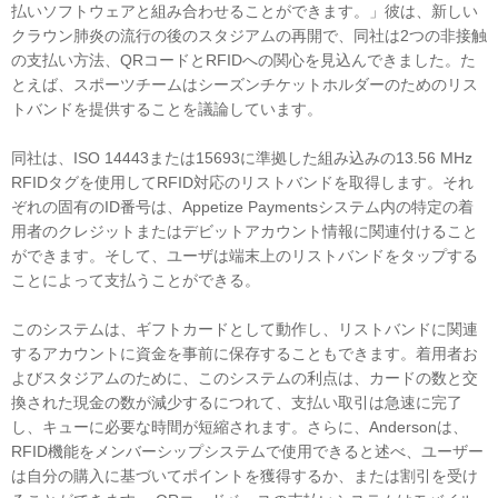
払いソフトウェアと組み合わせることができます。」彼は、新しい
クラウン肺炎の流行の後のスタジアムの再開で、同社は2つの非接触
の支払い方法、QRコードとRFIDへの関心を見込んできました。た
とえば、スポーツチームはシーズンチケットホルダーのためのリス
トバンドを提供することを議論しています。
同社は、ISO 14443または15693に準拠した組み込みの13.56 MHz
RFIDタグを使用してRFID対応のリストバンドを取得します。それ
ぞれの固有のID番号は、Appetize Paymentsシステム内の特定の着
用者のクレジットまたはデビットアカウント情報に関連付けること
ができます。そして、ユーザは端末上のリストバンドをタップする
ことによって支払うことができる。
このシステムは、ギフトカードとして動作し、リストバンドに関連
するアカウントに資金を事前に保存することもできます。着用者お
よびスタジアムのために、このシステムの利点は、カードの数と交
換された現金の数が減少するにつれて、支払い取引は急速に完了
し、キューに必要な時間が短縮されます。さらに、Andersonは、
RFID機能をメンバーシップシステムで使用できると述べ、ユーザー
は自分の購入に基づいてポイントを獲得するか、または割引を受け