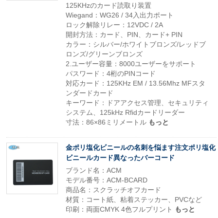
125KHzのカード読取り装置
Wiegand：WG26 / 34入出力ポート
ロック解除リレー：12VDC / 2A
開封方法：カード、PIN、カード+ PIN
カラー：シルバー/ホワイトブロンズ/レッドブ
ロンズ/グリーンブロンズ
2.ユーザー容量：8000ユーザーをサポート
パスワード：4桁のPINコード
対応カード：125KHz EM / 13.56Mhz MFスタ
ンダードカード
キーワード：ドアアクセス管理、セキュリティ
システム、125kHz Rfidカードリーダー
寸法：86×86ミリメートル
もっと
金ポリ塩化ビニールの名刺を悩ます注文ポリ塩化
ビニールカード異なったバーコード
ブランド名：ACM
モデル番号：ACM-BCARD
商品名：スクラッチオフカード
材質：コート紙、粘着ステッカー、PVCなど
印刷：両面CMYK 4色フルプリント
もっと