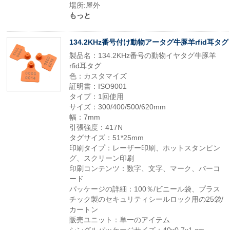
場所:屋外
もっと
134.2KHz番号付け動物アータグ牛豚羊rfid耳タグ
製品名：134.2KHz番号の動物イヤタグ牛豚羊
rfid耳タグ
色：カスタマイズ
証明書：ISO9001
タイプ：1回使用
サイズ：300/400/500/620mm
幅：7mm
引張強度：417N
タグサイズ：51*25mm
印刷タイプ：レーザー印刷、ホットスタンピン
グ、スクリーン印刷
印刷コンテンツ：数字、文字、マーク、バーコ
ード
パッケージの詳細：100％/ビニール袋、プラス
チック製のセキュリティシールロック用の25袋/
カートン
販売ユニット：単一のアイテム