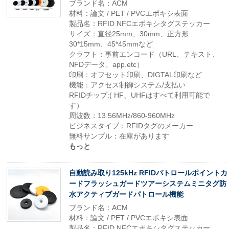
ブランド名：ACM
材料：論文 / PET / PVCエポキシ表面
製品名：RFID NFCエポキシタグステッカー
サイズ：直径25mm、30mm、正方形
30*15mm、45*45mmなど
クラフト：事前エンコード（URL、テキスト、
NFDデータ、app.etc）
印刷：オフセット印刷、DIGTAL印刷など
機能：アクセス制御システム/支払い
RFIDチップ:( HF、UHFはすべて利用可能で
す）
周波数：13.56MHz/860-960MHz
ビジネスタイプ：RFIDタグのメーカー
無料サンプル：在庫があります
もっと
自動読み取り125kHz RFIDパトロールポイントカ
ードフラッシュガードツアーシステムミニタグ防
水アクティブガードパトロール機能
ブランド名：ACM
材料：論文 / PET / PVCエポキシ表面
製品名：RFID NFCエポキシタグステッカー