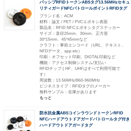
パッシブRFIDトークンABSタグ13.56MHzセキュ
リティガードNFCパトロールポイントRFIDタグ
ブランド名：ACM
材料：論文 / PET / PVCエポキシ表面
製品名：RFID NFCエポキシタグステッカー
サイズ：直径25mm、30mm、正方形
30*15mm、45*45mmなど
クラフト：事前エンコード（URL、テキスト、
NFDデータ、app.etc）
印刷：オフセット印刷、DIGTAL印刷など
機能：アクセス制御システム/支払い
RFIDチップ:( HF、UHFはすべて利用可能で
す）
周波数：13.56MHz/860-960MHz
ビジネスタイプ：RFIDタグのメーカー
無料サンプル：在庫があります
もっと
防水抗金属ABSコインラウンドトークンRFID
NFCハードアウトドアガードパトロールタグ付き
ハードアウトドアガードタグ