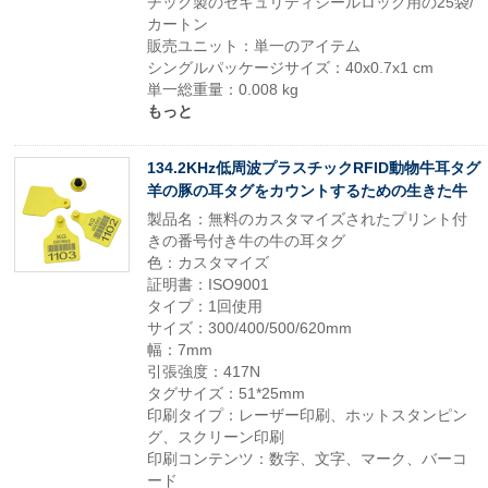
チック製のセキュリティシールロック用の25袋/
カートン
販売ユニット：単一のアイテム
シングルパッケージサイズ：40x0.7x1 cm
単一総重量：0.008 kg
もっと
134.2KHz低周波プラスチックRFID動物牛耳タグ
羊の豚の耳タグをカウントするための生きた牛
製品名：無料のカスタマイズされたプリント付
きの番号付き牛の牛の耳タグ
色：カスタマイズ
証明書：ISO9001
タイプ：1回使用
サイズ：300/400/500/620mm
幅：7mm
引張強度：417N
タグサイズ：51*25mm
印刷タイプ：レーザー印刷、ホットスタンピン
グ、スクリーン印刷
印刷コンテンツ：数字、文字、マーク、バーコ
ード