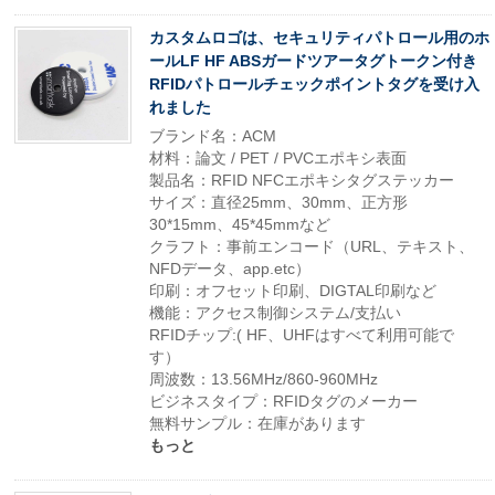
カスタムロゴは、セキュリティパトロール用のホ
ールLF HF ABSガードツアータグトークン付き
RFIDパトロールチェックポイントタグを受け入
れました
ブランド名：ACM
材料：論文 / PET / PVCエポキシ表面
製品名：RFID NFCエポキシタグステッカー
サイズ：直径25mm、30mm、正方形
30*15mm、45*45mmなど
クラフト：事前エンコード（URL、テキスト、
NFDデータ、app.etc）
印刷：オフセット印刷、DIGTAL印刷など
機能：アクセス制御システム/支払い
RFIDチップ:( HF、UHFはすべて利用可能で
す）
周波数：13.56MHz/860-960MHz
ビジネスタイプ：RFIDタグのメーカー
無料サンプル：在庫があります
もっと