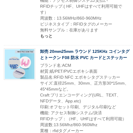
機能：アクセス制御システム/支払い
RFIDチップ:( HF、UHFはすべて利用可能で
す）
周波数：13.56MHz/860-960MHz
ビジネスタイプ：RFIDタグのメーカー
無料サンプル：在庫があります
もっと
卸売 20mm25mm ラウンド 125KHz コインタグ
とトークン F08 防水 PVC カードとステッカー
ブランド名:ACM
材質:紙/PET/PVCエポキシ表面
製品名:RFID NFC エポキシタグステッカー
サイズ:直径25mm、30mm、正方形30*15mm、
45*45mmなど。
Craft:プリエンコーディング(URL、TEXT、
NFDデータ、App.etc)
印刷:オフセット印刷、デジタル印刷など
機能: アクセス制御システム/決済
RFIDチップ：（HF、UHFはすべて利用可能）
周波数:13.56Mhz/860-960Mhz
業種：rfidタグメーカー