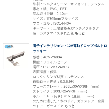
印刷：シルクスリーン、オフセット、デジタル
素材：紙、PVC、PET
読み取り距離：2-10cm
サイズ：直径9mmフルサイズ
プロトコル：ISO14443A
キーワード：工場価格rfidアンチメタルタグ
色：カスタマイズされた色
もっと
電子インテリジェント12V電動ドロップボルトロ
ックキー
型番：ACM-Y600A
機能：フェイルセーフ
電圧：DC 12V / 24VDC
表面温度：低温
ロックシリンダ材質：ステンレス
自動ロック遅延：0,3,6,9秒
フェースプレート：268Lx30WX38H（mm）
ストライク：100L×25W×3H（mm）
ボルト：16（長さ）×16（直径）（mm）
のために適した：木のドア、ガラスドア、金属
のドア、ガラスドア
もっと