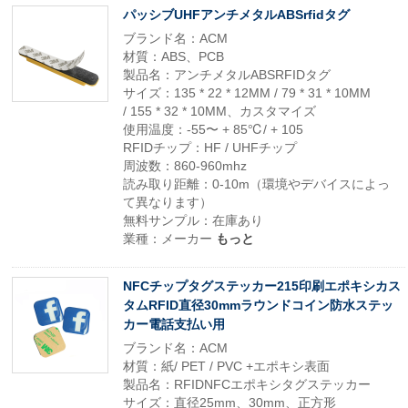
パッシブUHFアンチメタルABSrfidタグ
ブランド名：ACM
材質：ABS、PCB
製品名：アンチメタルABSRFIDタグ
サイズ：135 * 22 * 12MM / 79 * 31 * 10MM
/ 155 * 32 * 10MM、カスタマイズ
使用温度：-55〜 + 85℃/ + 105
RFIDチップ：HF / UHFチップ
周波数：860-960mhz
読み取り距離：0-10m（環境やデバイスによっ
て異なります）
無料サンプル：在庫あり
業種：メーカー
もっと
NFCチップタグステッカー215印刷エポキシカス
タムRFID直径30mmラウンドコイン防水ステッ
カー電話支払い用
ブランド名：ACM
材質：紙/ PET / PVC +エポキシ表面
製品名：RFIDNFCエポキシタグステッカー
サイズ：直径25mm、30mm、正方形