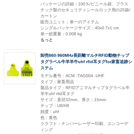
パッケージの詳細：100％/ビニール袋、プラス
チック製のセキュリティシールロック用の25袋/
カートン
販売ユニット：単一のアイテム
シングルパッケージサイズ：40x0.7x1 cm
単一総重量：0.008 kg
もっと
卸売860-960MHz長距離マルチRFID動物チップ
タグラベル牛羊羊牛uhf rfid耳タグfor家畜追跡シ
ステム
モデル番号：ACM -TAG004 -UHF
タイプ：家畜用品
製品タイプ：RFIDアニマルチップタグラベル牛
羊牛uhf rfid耳タグ
サイズ：直径32mm、厚さ：15mm
チップ：U8/H9
頻度：uhf
色：黄色
クラフト：ナンバーレーザー印刷、エンコーデ
ィング