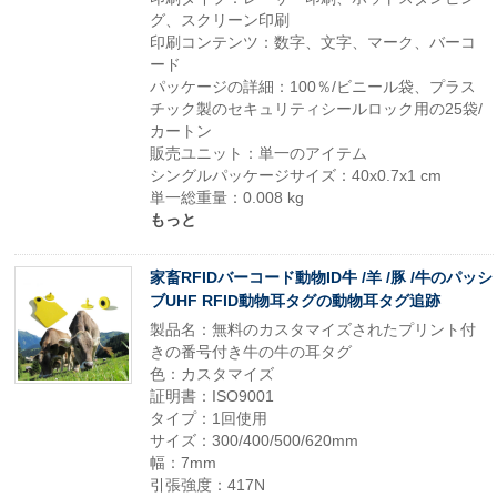
グ、スクリーン印刷
印刷コンテンツ：数字、文字、マーク、バーコ
ード
パッケージの詳細：100％/ビニール袋、プラス
チック製のセキュリティシールロック用の25袋/
カートン
販売ユニット：単一のアイテム
シングルパッケージサイズ：40x0.7x1 cm
単一総重量：0.008 kg
もっと
家畜RFIDバーコード動物ID牛 /羊 /豚 /牛のパッシ
ブUHF RFID動物耳タグの動物耳タグ追跡
製品名：無料のカスタマイズされたプリント付
きの番号付き牛の牛の耳タグ
色：カスタマイズ
証明書：ISO9001
タイプ：1回使用
サイズ：300/400/500/620mm
幅：7mm
引張強度：417N