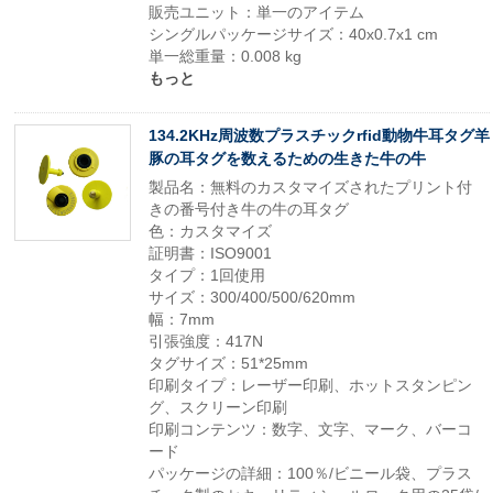
販売ユニット：単一のアイテム
シングルパッケージサイズ：40x0.7x1 cm
単一総重量：0.008 kg
もっと
134.2KHz周波数プラスチックrfid動物牛耳タグ羊
豚の耳タグを数えるための生きた牛の牛
製品名：無料のカスタマイズされたプリント付
きの番号付き牛の牛の耳タグ
色：カスタマイズ
証明書：ISO9001
タイプ：1回使用
サイズ：300/400/500/620mm
幅：7mm
引張強度：417N
タグサイズ：51*25mm
印刷タイプ：レーザー印刷、ホットスタンピン
グ、スクリーン印刷
印刷コンテンツ：数字、文字、マーク、バーコ
ード
パッケージの詳細：100％/ビニール袋、プラス