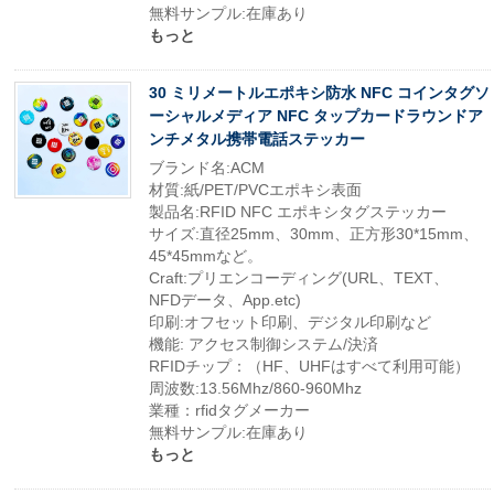
無料サンプル:在庫あり
もっと
30 ミリメートルエポキシ防水 NFC コインタグソ
ーシャルメディア NFC タップカードラウンドア
ンチメタル携帯電話ステッカー
ブランド名:ACM
材質:紙/PET/PVCエポキシ表面
製品名:RFID NFC エポキシタグステッカー
サイズ:直径25mm、30mm、正方形30*15mm、
45*45mmなど。
Craft:プリエンコーディング(URL、TEXT、
NFDデータ、App.etc)
印刷:オフセット印刷、デジタル印刷など
機能: アクセス制御システム/決済
RFIDチップ：（HF、UHFはすべて利用可能）
周波数:13.56Mhz/860-960Mhz
業種：rfidタグメーカー
無料サンプル:在庫あり
もっと