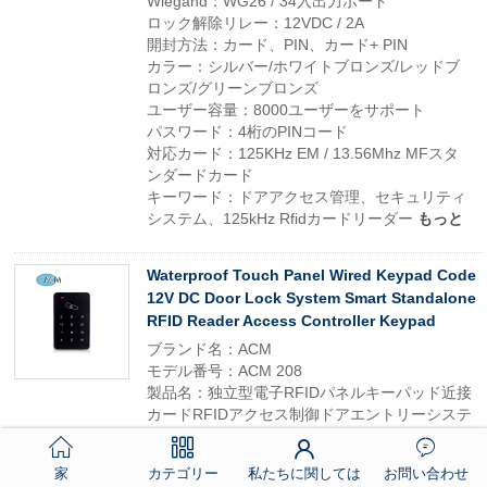
Wiegand：WG26 / 34入出力ポート
ロック解除リレー：12VDC / 2A
開封方法：カード、PIN、カード+ PIN
カラー：シルバー/ホワイトブロンズ/レッドブ
ロンズ/グリーンブロンズ
ユーザー容量：8000ユーザーをサポート
パスワード：4桁のPINコード
対応カード：125KHz EM / 13.56Mhz MFスタ
ンダードカード
キーワード：ドアアクセス管理、セキュリティ
システム、125kHz Rfidカードリーダー
もっと
Waterproof Touch Panel Wired Keypad Code
12V DC Door Lock System Smart Standalone
RFID Reader Access Controller Keypad
ブランド名：ACM
モデル番号：ACM 208
製品名：独立型電子RFIDパネルキーパッド近接
カードRFIDアクセス制御ドアエントリーシステ
ム
Wiegand：WG26 / 34入出力ポート
家
カテゴリー
私たちに関しては
お問い合わせ
ロック解除リレー：12VDC / 2A