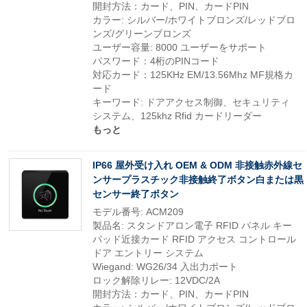
開封方法：カード、PIN、カードPIN
カラー: シルバー/ホワイトブロンズ/レッドブロ
ンズ/グリーンブロンズ
ユーザー容量: 8000 ユーザーをサポート
パスワード：4桁のPINコード
対応カード：125KHz EM/13.56Mhz MF規格カ
ード
キーワード: ドアアクセス制御、セキュリティ
システム、125khz Rfid カードリーダー
もっと
IP66 屋外受け入れ OEM & ODM 非接触赤外線セ
ンサープラスチック非接触終了ボタン白または黒
センサー終了ボタン
モデル番号: ACM209
製品名: スタンドアロン電子 RFID パネル キー
パッド近接カード RFID アクセス コントロール
ドア エントリー システム
Wiegand: WG26/34 入出力ポート
ロック解除リレー: 12VDC/2A
開封方法：カード、PIN、カードPIN