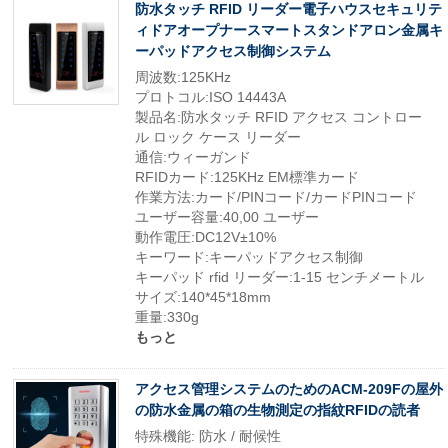
防水タッチ RFID リーダー電子ハウスセキュリテ
ィドアオープナースマートスタンドアロン金属キ
ーパッドアクセス制御システム
周波数:125KHz
プロトコル:ISO 14443A
製品名:防水タッチ RFID アクセス コントロー
ル ロック ケース リーダー
通信:ウィーガンド
RFIDカード:125KHz EM標準カード
作業方法:カード/PINコード/カードPINコード
ユーザー容量:40,00 ユーザー
動作電圧:DC12V±10%
キーワード:キーパッドアクセス制御
キーパッド rfid リーダー:1-15 センチメートル
サイズ:140*45*18mm
重量:330g
もっと
アクセス管理システムのためのACM-209Fの屋外
の防水金属の箱の生物測定の指紋RFIDの読者
特殊機能: 防水 / 耐候性