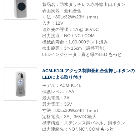
製品名：防水タッチレス赤外線出口ボタン
表面実装：亜鉛合金
寸法：80Lx32Wx23H（mm）
入力：12V
連絡先の評価：1A @ 36VDC
出力接点：NO / NC / COM
機械的寿命：1,00,000テスト済み
検出範囲：3〜15cm（調整可能）
LEDインジケータ：青と緑のLED
もっと
ACM-K14Lアクセス制御亜鉛合金押しボタンの
LEDによる取り付け
モデル：ACM-K14L
保護レベル：AA
最大電流：3A
最大電圧：36V
寸法：80Lx30Wx24H（mm）
定格電流：3A、36VDC最大
標準構造：ステンレス鋼パネル、鋼ボタン
出力連絡先：NO \ NC \ COM
もっと