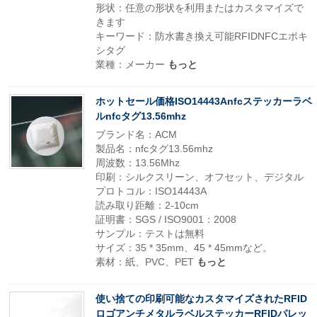
形状：任意の形状を利用またはカスタマイズで
きます
キーワード：防水書き換え可能RFIDNFCエポキ
シタグ
業種：メーカー
もっと
ホットセール価格ISO14443Anfcステッカーラベ
ルnfcタグ13.56mhz
ブランド名：ACM
製品名：nfcタグ13.56mhz
周波数：13.56Mhz
印刷：シルクスリーン、オフセット、デジタル
プロトコル：ISO14443A
読み取り距離：2-10cm
証明書：SGS / ISO9001：2008
サンプル：テストは無料
サイズ：35 * 35mm、45 * 45mmなど。
素材：紙、PVC、PET
もっと
使い捨ての印刷可能なカスタマイズされたRFID
ロゴアンチメタルラベルステッカーRFIDパレッ