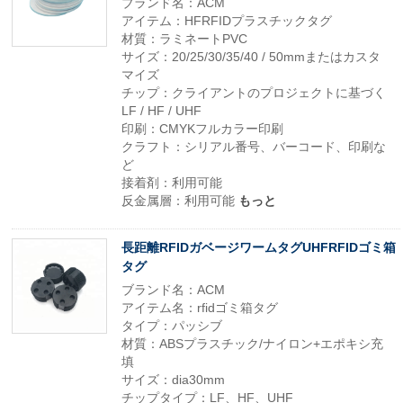
ブランド名：ACM
アイテム：HFRFIDプラスチックタグ
材質：ラミネートPVC
サイズ：20/25/30/35/40 / 50mmまたはカスタ
マイズ
チップ：クライアントのプロジェクトに基づく
LF / HF / UHF
印刷：CMYKフルカラー印刷
クラフト：シリアル番号、バーコード、印刷な
ど
接着剤：利用可能
反金属層：利用可能
もっと
長距離RFIDガベージワームタグUHFRFIDゴミ箱
タグ
ブランド名：ACM
アイテム名：rfidゴミ箱タグ
タイプ：パッシブ
材質：ABSプラスチック/ナイロン+エポキシ充
填
サイズ：dia30mm
チップタイプ：LF、HF、UHF