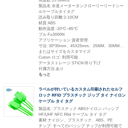
周波数:13.56Mhz
製品名:水道メータータンクローリーリードシー
ルケーブルタイタグ
読み取り距離:2-10CM
材質:ABS
動作温度:-20℃~85℃
プル:F≥3000N
アプリケーション:資産管理
寸法: 30*30mm、45X25mm、25MM、30MM...
またはサイズをカスタマイズ
Cutom ロゴ: 利用可能
データストレージ:STICK/吊り下げ
付属方法:あり
もっと
ラベルが付いているカスタム印刷されたセルフ
ロック RFID プラスチック ジップ タイ ナイロン
ケーブル タイ タグ
製品名::プラスチック ABSナイロン パッシブ
HF/UHF NFC Rfid ケーブル タイ タグ
素材:ナイロン、プラスチック、ABS、PE
チップ: すべてのパッシブ チップが利用可能で