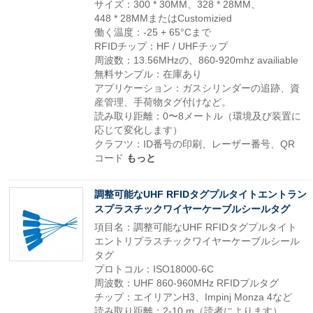
サイズ：300 * 30MM、328 * 28MM、
448 * 28MMまたはCustomizied
働く温度：-25 + 65°Cまで
RFIDチップ：HF / UHFチップ
周波数：13.56MHzの、860-920mhz availiable
無料サンプル：在庫あり
アプリケーション：ガスシリンダーの追跡、資
産管理、手荷物タグ付けなど。
読み取り距離：0〜8メートル（環境及び装置に
応じて変化します）
クラフツ：ID番号の印刷、レーザー番号、QR
コード
もっと
調整可能なUHF RFIDタグプルタイトエントラン
スプラスチックワイヤーケーブルシールタグ
項目名：調整可能なUHF RFIDタグプルタイト
エントリプラスチックワイヤーケーブルシール
タグ
プロトコル：ISO18000-6C
周波数：UHF 860-960MHz RFIDプルタグ
チップ：エイリアンH3、Impinj Monza 4など
読み取り距離：2-10 m（読者によります）