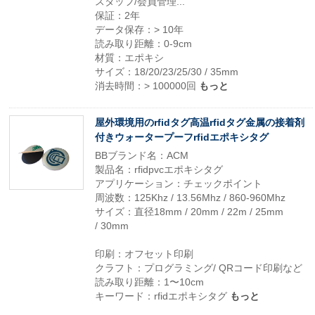
スタッフ/会員管理...
保証：2年
データ保存：> 10年
読み取り距離：0-9cm
材質：エポキシ
サイズ：18/20/23/25/30 / 35mm
消去時間：> 100000回
もっと
屋外環境用のrfidタグ高温rfidタグ金属の接着剤
付きウォータープーフrfidエポキシタグ
BBブランド名：ACM
製品名：rfidpvcエポキシタグ
アプリケーション：チェックポイント
周波数：125Khz / 13.56Mhz / 860-960Mhz
サイズ：直径18mm / 20mm / 22m / 25mm
/ 30mm
印刷：オフセット印刷
クラフト：プログラミング/ QRコード印刷など
読み取り距離：1〜10cm
キーワード：rfidエポキシタグ
もっと