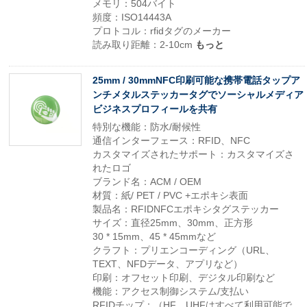
メモリ：504バイト
頻度：ISO14443A
プロトコル：rfidタグのメーカー
読み取り距離：2-10cm
もっと
25mm / 30mmNFC印刷可能な携帯電話タップア
ンチメタルステッカータグでソーシャルメディア
ビジネスプロフィールを共有
特別な機能：防水/耐候性
通信インターフェース：RFID、NFC
カスタマイズされたサポート：カスタマイズさ
れたロゴ
ブランド名：ACM / OEM
材質：紙/ PET / PVC +エポキシ表面
製品名：RFIDNFCエポキシタグステッカー
サイズ：直径25mm、30mm、正方形
30 * 15mm、45 * 45mmなど
クラフト：プリエンコーディング（URL、
TEXT、NFDデータ、アプリなど）
印刷：オフセット印刷、デジタル印刷など
機能：アクセス制御システム/支払い
RFIDチップ：（HF、UHFはすべて利用可能で