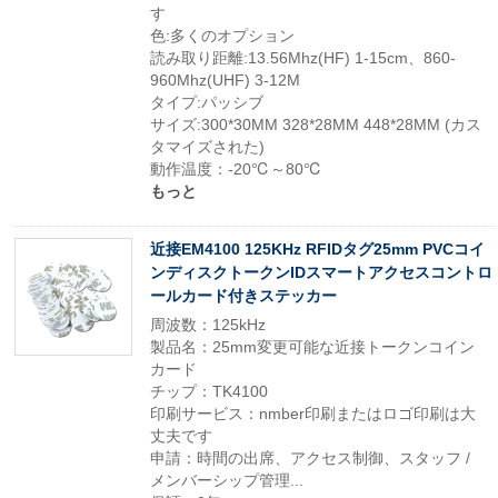
す
色:多くのオプション
読み取り距離:13.56Mhz(HF) 1-15cm、860-
960Mhz(UHF) 3-12M
タイプ:パッシブ
サイズ:300*30MM 328*28MM 448*28MM (カス
タマイズされた)
動作温度：-20℃～80℃
もっと
近接EM4100 125KHz RFIDタグ25mm PVCコイ
ンディスクトークンIDスマートアクセスコントロ
ールカード付きステッカー
周波数：125kHz
製品名：25mm変更可能な近接トークンコイン
カード
チップ：TK4100
印刷サービス：nmber印刷またはロゴ印刷は大
丈夫です
申請：時間の出席、アクセス制御、スタッフ /
メンバーシップ管理...