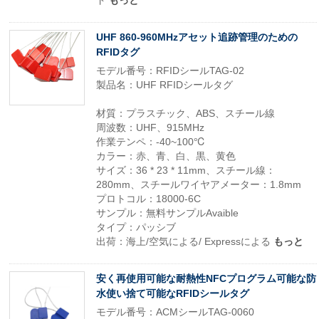
ド
もっと
UHF 860-960MHzアセット追跡管理のための
RFIDタグ
モデル番号：RFIDシールTAG-02
製品名：UHF RFIDシールタグ
材質：プラスチック、ABS、スチール線
周波数：UHF、915MHz
作業テンペ：-40~100℃
カラー：赤、青、白、黒、黄色
サイズ：36 * 23 * 11mm、スチール線：
280mm、スチールワイヤアメーター：1.8mm
プロトコル：18000-6C
サンプル：無料サンプルAvaible
タイプ：パッシブ
出荷：海上/空気による/ Expressによる
もっと
安く再使用可能な耐熱性NFCプログラム可能な防
水使い捨て可能なRFIDシールタグ
モデル番号：ACMシールTAG-0060