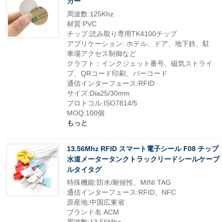
カー
周波数:125Khz
材質:PVC
チップ:読み取り専用TK4100チップ
アプリケーション: ホテル、ドア、地下鉄、駐
車場アクセス制御など
クラフト：インクジェット番号、磁気ストライ
プ、QRコード印刷、バーコード
通信インターフェース:RFID
サイズ:Dia25/30mm
プロトコル:ISO7814/5
MOQ:100個
もっと
13.56Mhz RFID スマート電子シール F08 チップ
水道メータータンクトラックリードシールケーブ
ルタイタグ
特殊機能:防水/耐候性、MINI TAG
通信インターフェース:RFID、NFC
原産地:中国広東省
ブランド名:ACM