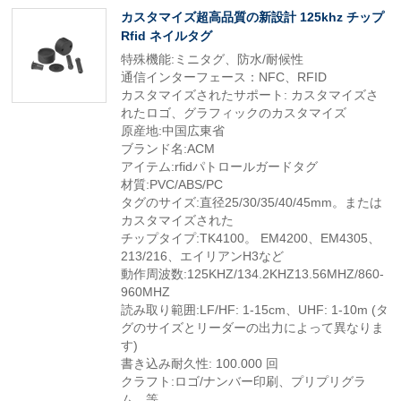
カスタマイズ超高品質の新設計 125khz チップ
Rfid ネイルタグ
特殊機能:ミニタグ、防水/耐候性
通信インターフェース：NFC、RFID
カスタマイズされたサポート: カスタマイズさ
れたロゴ、グラフィックのカスタマイズ
原産地:中国広東省
ブランド名:ACM
アイテム:rfidパトロールガードタグ
材質:PVC/ABS/PC
タグのサイズ:直径25/30/35/40/45mm。または
カスタマイズされた
チップタイプ:TK4100。 EM4200、EM4305、
213/216、エイリアンH3など
動作周波数:125KHZ/134.2KHZ13.56MHZ/860-
960MHZ
読み取り範囲:LF/HF: 1-15cm、UHF: 1-10m (タ
グのサイズとリーダーの出力によって異なりま
す)
書き込み耐久性: 100.000 回
クラフト:ロゴ/ナンバー印刷、プリプリグラ
ム。等