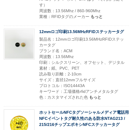
す）
周波数：13.56Mhz / 860-960Mhz
業種：RFIDタグのメーカー
もっと
12mmロゴ印刷13.56MHzRFIDステッカータグ
製品名：12mmロゴ印刷13.56MHzRFIDステッ
カータグ
ブランド名：ACM
周波数：13.56Mhz
印刷：シルクスリーン、オフセット、デジタル
素材：紙、PVC、PET
読み取り距離：2-10cm
サイズ：直径12mmフルサイズ
プロトコル：ISO14443A
キーワード：工場価格rfidアンチメタルタグ
色：カスタマイズされた色
もっと
ホットセールNFCタグソーシャルメディア電話用
NFCイベントタグ耐久性のある防水NTAG213 /
215/216チップエポキシNFCステッカータグ