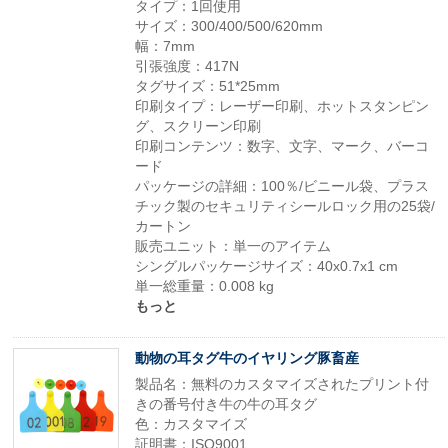
タイプ：1回使用
サイズ：300/400/500/620mm
幅：7mm
引張強度：417N
タグサイズ：51*25mm
印刷タイプ：レーザー印刷、ホットスタンピン
グ、スクリーン印刷
印刷コンテンツ：数字、文字、マーク、バーコ
ード
パッケージの詳細：100％/ビニール袋、プラス
チック製のセキュリティシールロック用の25袋/
カートン
販売ユニット：単一のアイテム
シングルパッケージサイズ：40x0.7x1 cm
単一総重量：0.008 kg
もっと
動物の耳タグ牛のイヤリング豚畜産
製品名：無料のカスタマイズされたプリント付
きの番号付き牛の牛の耳タグ
色：カスタマイズ
証明書：ISO9001