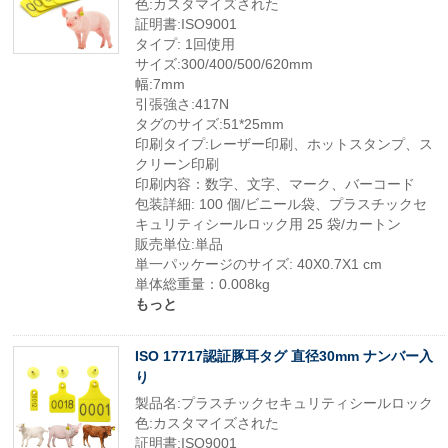
色:カスタマイズされた
証明書:ISO9001
タイプ: 1回使用
サイズ:300/400/500/620mm
幅:7mm
引張強さ:417N
タグのサイズ:51*25mm
印刷タイプ:レーザー印刷、ホットスタンプ、ス
クリーン印刷
印刷内容：数字、文字、マーク、バーコード
包装詳細: 100 個/ビニール袋、プラスチックセ
キュリティシールロック用 25 袋/カートン
販売単位:単品
単一パッケージのサイズ: 40X0.7X1 cm
単体総重量：0.008kg
もっと
ISO 17717認証豚耳タグ 直径30mm ナンバー入
り
製品名:プラスチックセキュリティシールロック
色:カスタマイズされた
証明書:ISO9001