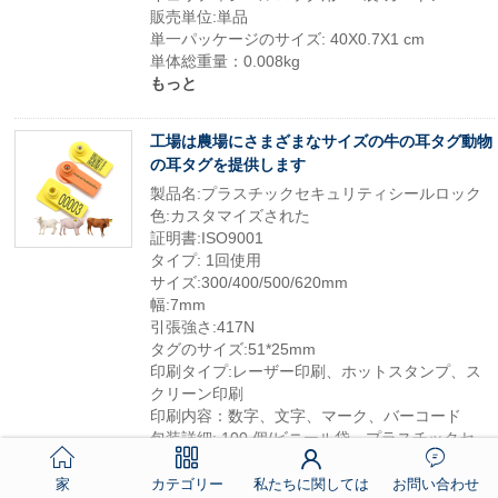
販売単位:単品
単一パッケージのサイズ: 40X0.7X1 cm
単体総重量：0.008kg
もっと
工場は農場にさまざまなサイズの牛の耳タグ動物
の耳タグを提供します
製品名:プラスチックセキュリティシールロック
色:カスタマイズされた
証明書:ISO9001
タイプ: 1回使用
サイズ:300/400/500/620mm
幅:7mm
引張強さ:417N
タグのサイズ:51*25mm
印刷タイプ:レーザー印刷、ホットスタンプ、ス
クリーン印刷
印刷内容：数字、文字、マーク、バーコード
包装詳細: 100 個/ビニール袋、プラスチックセ
キュリティシールロック用 25 袋/カートン
販売単位:単品
家
カテゴリー
私たちに関しては
お問い合わせ