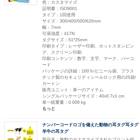
色：カスタマイズ
証明書：ISO9001
タイプ：1回使用
サイズ：300/400/500/620mm
幅：7mm
引張強度：417N
タグサイズ：51*25mm
印刷タイプ：レーザー印刷、ホットスタンピン
グ、スクリーン印刷
印刷コンテンツ：数字、文字、マーク、バーコ
ード
パッケージの詳細：100％/ビニール袋、プラス
チック製のセキュリティシールロック用の25袋/
カートン
販売ユニット：単一のアイテム
シングルパッケージサイズ：40x0.7x1 cm
単一総重量：0.008 kg
もっと
ナンバーコードロゴを備えた動物の耳タグ耳タグ
羊牛の耳タグ
製品名：無料のカスタマイズされたプリント付