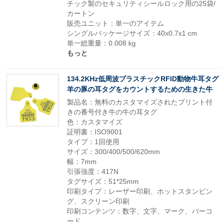
チック製のセキュリティシールロック用の25袋/
カートン
販売ユニット：単一のアイテム
シングルパッケージサイズ：40x0.7x1 cm
単一総重量：0.008 kg
もっと
134.2KHz低周波プラスチックRFID動物牛耳タグ
羊の豚の耳タグをカウントするための生きた牛
製品名：無料のカスタマイズされたプリント付
きの番号付き牛の牛の耳タグ
色：カスタマイズ
証明書：ISO9001
タイプ：1回使用
サイズ：300/400/500/620mm
幅：7mm
引張強度：417N
タグサイズ：51*25mm
印刷タイプ：レーザー印刷、ホットスタンピン
グ、スクリーン印刷
印刷コンテンツ：数字、文字、マーク、バーコ
ード