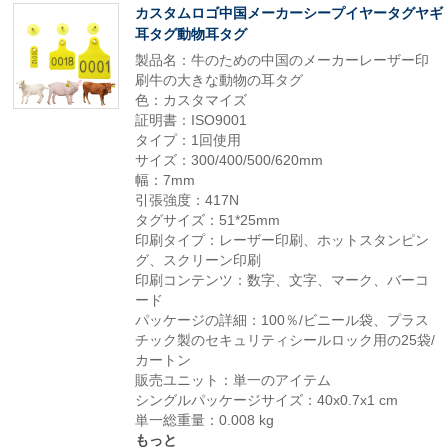
カスタムロゴ中国メーカーシープイヤータグヤギ
耳タグ動物耳タグ
製品名：牛のための中国のメーカーレーザー印
刷牛の大きな動物の耳タグ
色：カスタマイズ
証明書：ISO9001
タイプ：1回使用
サイズ：300/400/500/620mm
幅：7mm
引張強度：417N
タグサイズ：51*25mm
印刷タイプ：レーザー印刷、ホットスタンピン
グ、スクリーン印刷
印刷コンテンツ：数字、文字、マーク、バーコ
ード
パッケージの詳細：100％/ビニール袋、プラス
チック製のセキュリティシールロック用の25袋/
カートン
販売ユニット：単一のアイテム
シングルパッケージサイズ：40x0.7x1 cm
単一総重量：0.008 kg
もっと