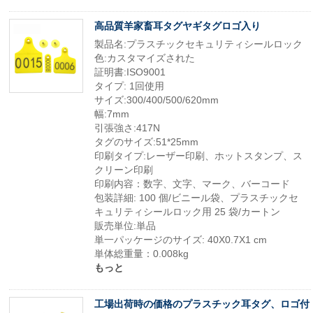
高品質羊家畜耳タグヤギタグロゴ入り
製品名:プラスチックセキュリティシールロック
色:カスタマイズされた
証明書:ISO9001
タイプ: 1回使用
サイズ:300/400/500/620mm
幅:7mm
引張強さ:417N
タグのサイズ:51*25mm
印刷タイプ:レーザー印刷、ホットスタンプ、ス
クリーン印刷
印刷内容：数字、文字、マーク、バーコード
包装詳細: 100 個/ビニール袋、プラスチックセ
キュリティシールロック用 25 袋/カートン
販売単位:単品
単一パッケージのサイズ: 40X0.7X1 cm
単体総重量：0.008kg
もっと
工場出荷時の価格のプラスチック耳タグ、ロゴ付