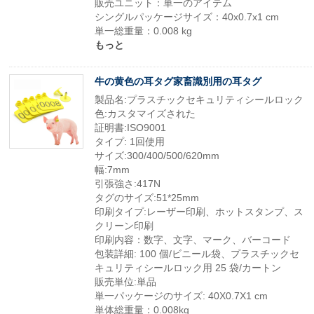
販売ユニット：単一のアイテム
シングルパッケージサイズ：40x0.7x1 cm
単一総重量：0.008 kg
もっと
牛の黄色の耳タグ家畜識別用の耳タグ
製品名:プラスチックセキュリティシールロック
色:カスタマイズされた
証明書:ISO9001
タイプ: 1回使用
サイズ:300/400/500/620mm
幅:7mm
引張強さ:417N
タグのサイズ:51*25mm
印刷タイプ:レーザー印刷、ホットスタンプ、ス
クリーン印刷
印刷内容：数字、文字、マーク、バーコード
包装詳細: 100 個/ビニール袋、プラスチックセ
キュリティシールロック用 25 袋/カートン
販売単位:単品
単一パッケージのサイズ: 40X0.7X1 cm
単体総重量：0.008kg