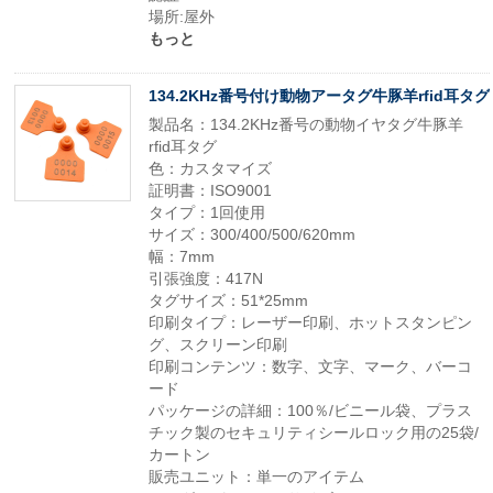
場所:屋外
もっと
134.2KHz番号付け動物アータグ牛豚羊rfid耳タグ
製品名：134.2KHz番号の動物イヤタグ牛豚羊
rfid耳タグ
色：カスタマイズ
証明書：ISO9001
タイプ：1回使用
サイズ：300/400/500/620mm
幅：7mm
引張強度：417N
タグサイズ：51*25mm
印刷タイプ：レーザー印刷、ホットスタンピン
グ、スクリーン印刷
印刷コンテンツ：数字、文字、マーク、バーコ
ード
パッケージの詳細：100％/ビニール袋、プラス
チック製のセキュリティシールロック用の25袋/
カートン
販売ユニット：単一のアイテム