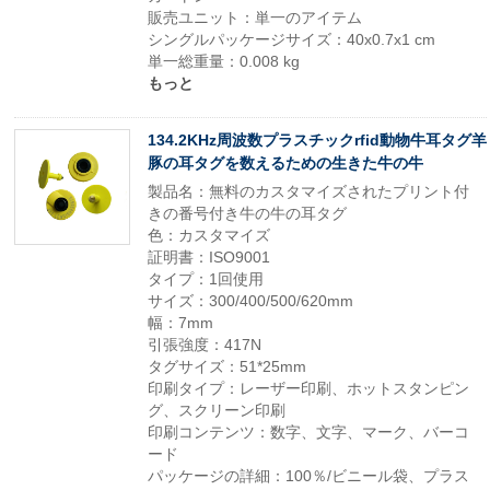
販売ユニット：単一のアイテム
シングルパッケージサイズ：40x0.7x1 cm
単一総重量：0.008 kg
もっと
134.2KHz周波数プラスチックrfid動物牛耳タグ羊
豚の耳タグを数えるための生きた牛の牛
製品名：無料のカスタマイズされたプリント付
きの番号付き牛の牛の耳タグ
色：カスタマイズ
証明書：ISO9001
タイプ：1回使用
サイズ：300/400/500/620mm
幅：7mm
引張強度：417N
タグサイズ：51*25mm
印刷タイプ：レーザー印刷、ホットスタンピン
グ、スクリーン印刷
印刷コンテンツ：数字、文字、マーク、バーコ
ード
パッケージの詳細：100％/ビニール袋、プラス