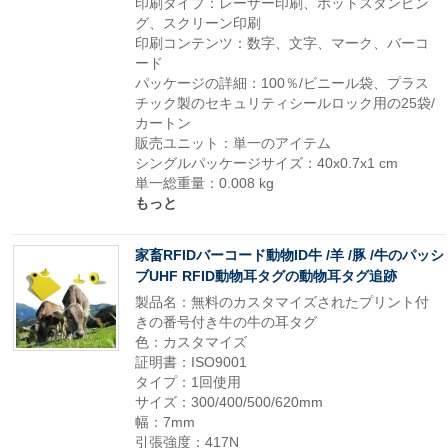
印刷タイプ：レーザー印刷、ホットスタンピン
グ、スクリーン印刷
印刷コンテンツ：数字、文字、マーク、バーコ
ード
パッケージの詳細：100％/ビニール袋、プラス
チック製のセキュリティシールロック用の25袋/
カートン
販売ユニット：単一のアイテム
シングルパッケージサイズ：40x0.7x1 cm
単一総重量：0.008 kg
もっと
家畜RFIDバーコード動物ID牛 /羊 /豚 /牛のパッシ
ブUHF RFID動物耳タグの動物耳タグ追跡
製品名：無料のカスタマイズされたプリント付
きの番号付き牛の牛の耳タグ
色：カスタマイズ
証明書：ISO9001
タイプ：1回使用
サイズ：300/400/500/620mm
幅：7mm
引張強度：417N