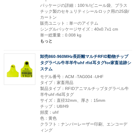
パッケージの詳細：100％/ビニール袋、プラス
チック製のセキュリティシールロック用の25袋/
カートン
販売ユニット：単一のアイテム
シングルパッケージサイズ：40x0.7x1 cm
単一総重量：0.008 kg
もっと
卸売860-960MHz長距離マルチRFID動物チップ
タグラベル牛羊羊牛uhf rfid耳タグfor家畜追跡シ
ステム
モデル番号：ACM -TAG004 -UHF
タイプ：家畜用品
製品タイプ：RFIDアニマルチップタグラベル牛
羊牛uhf rfid耳タグ
サイズ：直径32mm、厚さ：15mm
チップ：U8/H9
頻度：uhf
色：黄色
クラフト：ナンバーレーザー印刷、エンコーデ
ィング