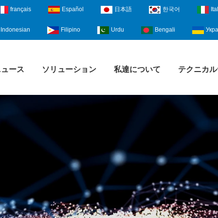
français
Español
日本語
한국어
Ita
Indonesian
Filipino
Urdu
Bengali
Укра
ニュース
ソリューション
私達について
テクニカル