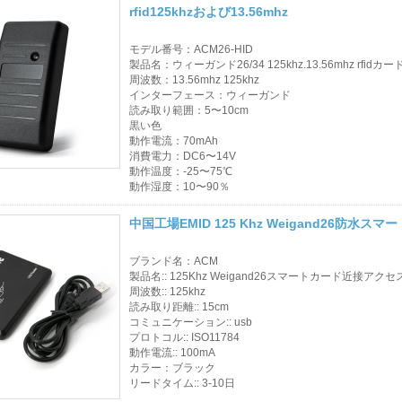
rfid125khzおよび13.56mhz
ル カード
モデル番号：ACM26-HID
アクセス制御カード
製品名：ウィーガンド26/34 125khz.13.56mhz rfid
周波数：13.56mhz 125khz
リーダー
インターフェース：ウィーガンド
読み取り範囲：5〜10cm
製品を選択してくだ
黒い色
動作電流：70mAh
さい
消費電力：DC6〜14V
動作温度：-25〜75℃
売れ筋商品
動作湿度：10〜90％
RFIDカード/NFCタ
中国工場EMID 125 Khz Weigand26防
グ/プレラムシート
ブランド名：ACM
製品名:: 125Khz Weigand26スマートカード近接アク
RFIDキーフォブ&キ
周波数:: 125khz
読み取り距離:: 15cm
ーホルダー
コミュニケーション:: usb
プロトコル:: ISO11784
RFIDリストバンド
動作電流:: 100mA
カラー：ブラック
リードタイム:: 3-10日
RFIDラベル/UHFフ