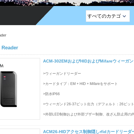
すべてのカテゴ
リ
トップセールス製品
ader
EMロック /リムロッ
 Reader
ク /ストライプロッ
ク
ACM-302EMおよびHIDおよびMifareウィ
終了ボタン
>ウィーガンドリーダー
ネットワークカメラ
>カードタイプ：EM + HID + Mifareをサポート
>防水IP66
サウナドアロック
>ウィーガンド26-37ビット出力（デフォルト：26ビッ
アクセス制御
>外部LED制御および外部ブザー制御、改ざん防止用の
警報センサー
ACM26-HIDアクセス制御隠しrfidカードリ
アクセス コントロー