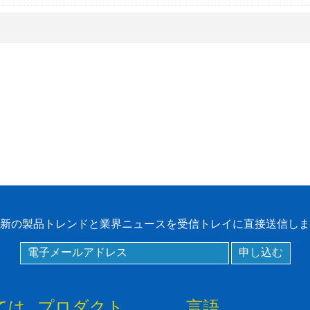
ロントガラスタグ
RFIDタグ/ UHFタグ/
NFCタグ
RFID /NFC /USB
/QRリーダー
UHF & 2.4G アクテ
ィブリーダー
Tuya ttlock Access
Control
新の製品トレンドと業界ニュースを受信トレイに直接送信しま
スタンドアロンアク
セスコントローラ
ては
プロダクト
言語