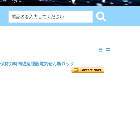
BLS 保持力時間遅延隠蔽電気せん断ロック