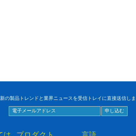
ロントガラスタグ
RFIDタグ/ UHFタグ/
NFCタグ
RFID /NFC /USB
/QRリーダー
UHF & 2.4G アクテ
ィブリーダー
Tuya ttlock Access
Control
新の製品トレンドと業界ニュースを受信トレイに直接送信しま
スタンドアロンアク
セスコントローラ
ては
プロダクト
言語