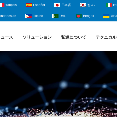
français
Español
日本語
한국어
Ita
Indonesian
Filipino
Urdu
Bengali
Укра
ニュース
ソリューション
私達について
テクニカル