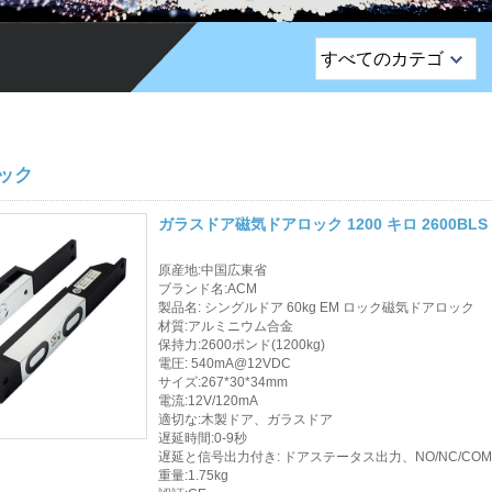
すべてのカテゴ
リ
トップセールス製品
EMロック /リムロッ
ック
ク /ストライプロッ
ク
ガラスドア磁気ドアロック 1200 キロ 2600
終了ボタン
原産地:中国広東省
ブランド名:ACM
ネットワークカメラ
製品名: シングルドア 60kg EM ロック磁気ドアロック
材質:アルミニウム合金
保持力:2600ポンド(1200kg)
サウナドアロック
電圧: 540mA@12VDC
サイズ:267*30*34mm
アクセス制御
電流:12V/120mA
適切な:木製ドア、ガラスドア
警報センサー
遅延時間:0-9秒
遅延と信号出力付き: ドアステータス出力、NO/NC/COM
重量:1.75kg
アクセス コントロー