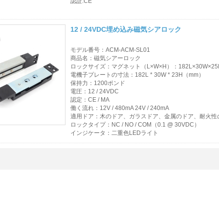
認証:CE
ル カード
12 / 24VDC埋め込み磁気シアロック
アクセス制御カード
リーダー
モデル番号：ACM-ACM-SL01
商品名：磁気シアーロック
製品を選択してくだ
ロックサイズ：マグネット（L×W×H）：182L×30W×2
電機子プレートの寸法：182L * 30W * 23H（mm）
さい
保持力：1200ポンド
電圧：12 / 24VDC
認定：CE / MA
売れ筋商品
働く流れ：12V / 480mA 24V / 240mA
適用ドア：木のドア、ガラスドア、金属のドア、耐火性
RFIDカード/NFCタ
ロックタイプ：NC / NO / COM（0.1 @ 30VDC）
インジケータ：二重色LEDライト
グ/プレラムシート
RFIDキーフォブ&キ
ーホルダー
RFIDリストバンド
RFIDラベル/UHFフ