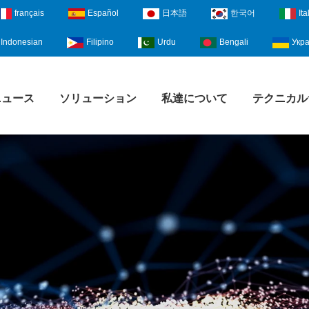
français
Español
日本語
한국어
Ita
Indonesian
Filipino
Urdu
Bengali
Укра
ニュース
ソリューション
私達について
テクニカル