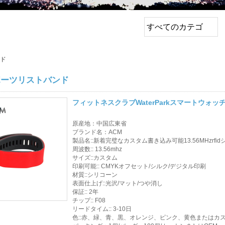
すべてのカテゴ
リ
トップセールス製品
ンド
EMロック /リムロッ
スポーツリストバンド
ク /ストライプロッ
ク
フィットネスクラブWaterParkスマートウォッ
終了ボタン
原産地：中国広東省
ブランド名：ACM
ネットワークカメラ
製品名::新着完璧なカスタム書き込み可能13.56MHzrf
周波数:: 13.56mhz
サイズ::カスタム
サウナドアロック
印刷可能:: CMYKオフセット/シルク/デジタル印刷
材質::シリコーン
アクセス制御
表面仕上げ::光沢/マット/つや消し
保証:: 2年
警報センサー
チップ:: F08
リードタイム:: 3-10日
色::赤、緑、青、黒、オレンジ、ピンク、黄色またはカ
アクセス コントロー