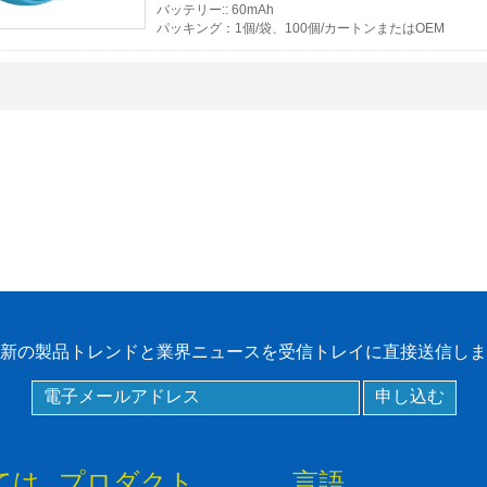
バッテリー:: 60mAh
ロントガラスタグ
パッキング：1個/袋、100個/カートンまたはOEM
RFIDタグ/ UHFタグ/
NFCタグ
RFID /NFC /USB
/QRリーダー
UHF & 2.4G アクテ
ィブリーダー
Tuya ttlock Access
Control
新の製品トレンドと業界ニュースを受信トレイに直接送信しま
スタンドアロンアク
セスコントローラ
ては
プロダクト
言語