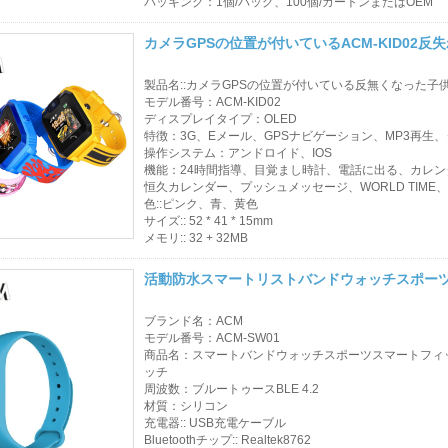
パッキング：1個/バッグ、100個/カートンまたはOEM
ル カード
カメラGPSの位置が付いているACM-KID02
アクセス制御カード
製品名::カメラGPSの位置が付いている反無くなった子
リーダー
モデル番号：ACM-KID02
ディスプレイタイプ：OLED
製品を選択してくだ
特徴：3G、Eメール、GPSナビゲーション、MP3再生、タッチ
操作システム：アンドロイド、IOS
さい
機能：24時間指導、目覚まし時計、電話に出る、カレ
恒久カレンダー、プッシュメッセージ、WORLD TIME
色::ピンク、青、黄色
売れ筋商品
サイズ:: 52 * 41 * 15mm
メモリ:: 32 + 32MB
RFIDカード/NFCタ
グ/プレラムシート
活動防水スマートリストバンドウォッチスポー
RFIDキーフォブ&キ
ブランド名：ACM
モデル番号：ACM-SW01
ーホルダー
商品名：スマートバンドウォッチスポーツスマートフィ
ッチ
RFIDリストバンド
周波数：ブルートゥースBLE 4.2
材質：シリコン
充電器:: USB充電ケーブル
RFIDラベル/UHFフ
Bluetoothチップ:: Realtek8762