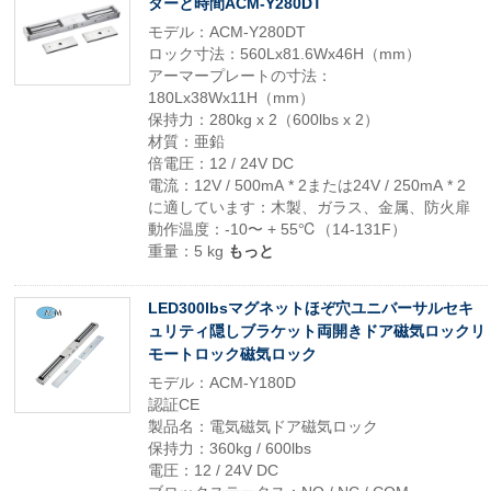
ターと時間ACM-Y280DT
モデル：ACM-Y280DT
ロック寸法：560Lx81.6Wx46H（mm）
アーマープレートの寸法：
180Lx38Wx11H（mm）
保持力：280kg x 2（600lbs x 2）
材質：亜鉛
倍電圧：12 / 24V DC
電流：12V / 500mA * 2または24V / 250mA * 2
に適しています：木製、ガラス、金属、防火扉
動作温度：-10〜 + 55℃（14-131F）
重量：5 kg
もっと
LED300lbsマグネットほぞ穴ユニバーサルセキ
ュリティ隠しブラケット両開きドア磁気ロックリ
モートロック磁気ロック
モデル：ACM-Y180D
認証CE
製品名：電気磁気ドア磁気ロック
保持力：360kg / 600lbs
電圧：12 / 24V DC