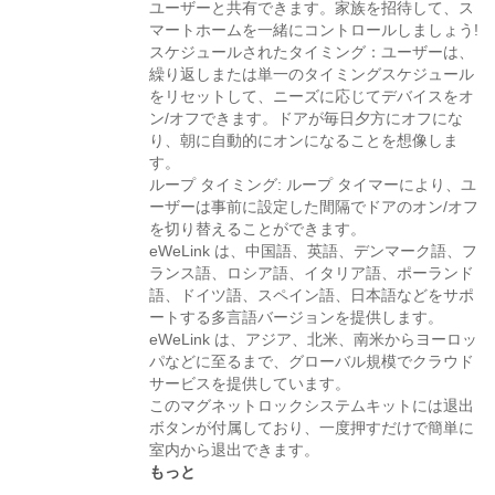
ユーザーと共有できます。家族を招待して、ス
マートホームを一緒にコントロールしましょう!
スケジュールされたタイミング：ユーザーは、
繰り返しまたは単一のタイミングスケジュール
をリセットして、ニーズに応じてデバイスをオ
ン/オフできます。ドアが毎日夕方にオフにな
り、朝に自動的にオンになることを想像しま
す。
ループ タイミング: ループ タイマーにより、ユ
ーザーは事前に設定した間隔でドアのオン/オフ
を切り替えることができます。
eWeLink は、中国語、英語、デンマーク語、フ
ランス語、ロシア語、イタリア語、ポーランド
語、ドイツ語、スペイン語、日本語などをサポ
ートする多言語バージョンを提供します。
eWeLink は、アジア、北米、南米からヨーロッ
パなどに至るまで、グローバル規模でクラウド
サービスを提供しています。
このマグネットロックシステムキットには退出
ボタンが付属しており、一度押すだけで簡単に
室内から退出できます。
もっと