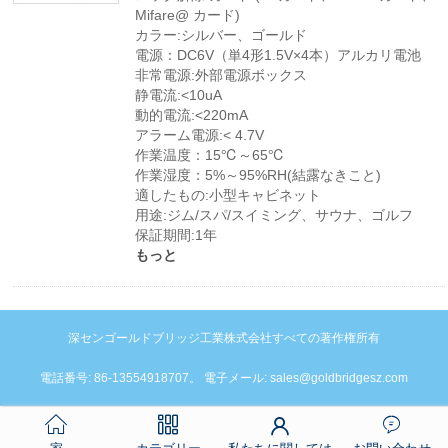
Mifare@ カード)
カラー:シルバー、ゴールド
電源：DC6V（単4形1.5V×4本）アルカリ電池
非常電源:外部電源ボックス
静電流:<10uA
動的電流:<220mA
アラーム電源:< 4.7V
作業温度：15℃～65℃
作業湿度：5%～95%RH(結露なきこと)
適したもの:小型キャビネット
用途:ジム/スパ/スイミング、サウナ、ゴルフ
保証期間:1年
もっと
深センゴールドブリッジ工業株式会社すべての著作権所有
電話番号: 86-13554918707。 電子メール: sales@goldbridgesz.com