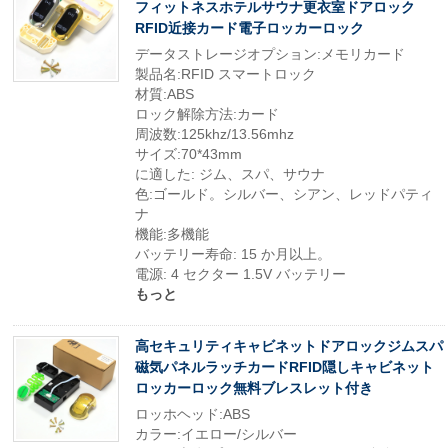
フィットネスホテルサウナ更衣室ドアロック
RFID近接カード電子ロッカーロック
データストレージオプション:メモリカード
製品名:RFID スマートロック
材質:ABS
ロック解除方法:カード
周波数:125khz/13.56mhz
サイズ:70*43mm
に適した: ジム、スパ、サウナ
色:ゴールド。シルバー、シアン、レッドパティ
ナ
機能:多機能
バッテリー寿命: 15 か月以上。
電源: 4 セクター 1.5V バッテリー
もっと
高セキュリティキャビネットドアロックジムスパ
磁気パネルラッチカードRFID隠しキャビネット
ロッカーロック無料ブレスレット付き
ロッホヘッド:ABS
カラー:イエロー/シルバー