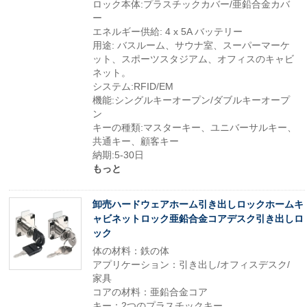
ロック本体:プラスチックカバー/亜鉛合金カバ
ー
エネルギー供給: 4 x 5A バッテリー
用途: バスルーム、サウナ室、スーパーマーケ
ット、スポーツスタジアム、オフィスのキャビ
ネット。
システム:RFID/EM
機能:シングルキーオープン/ダブルキーオープ
ン
キーの種類:マスターキー、ユニバーサルキー、
共通キー、顧客キー
納期:5-30日
もっと
卸売ハードウェアホーム引き出しロックホームキ
ャビネットロック亜鉛合金コアデスク引き出しロ
ック
体の材料：鉄の体
アプリケーション：引き出し/オフィスデスク/
家具
コアの材料：亜鉛合金コア
キー：2つのプラスチックキー