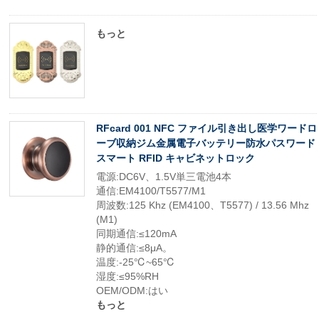
もっと
RFcard 001 NFC ファイル引き出し医学ワードロ
ーブ収納ジム金属電子バッテリー防水パスワード
スマート RFID キャビネットロック
電源:DC6V、1.5V単三電池4本
通信:EM4100/T5577/M1
周波数:125 Khz (EM4100、T5577) / 13.56 Mhz
(M1)
同期通信:≤120mA
静的通信:≤8μA。
温度:-25℃~65℃
湿度:≤95%RH
OEM/ODM:はい
もっと