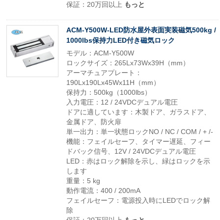
保証：20万回以上
もっと
ACM-Y500W-LED防水屋外表面実装磁気500kg /
1000lbs保持力LED付き磁気ロック
モデル：ACM-Y500W
ロックサイズ：265Lx73Wx39H（mm）
アーマチュアプレート：
190Lx190Lx45Wx11H（mm）
保持力：500kg（1000lbs）
入力電圧：12 / 24VDCデュアル電圧
ドアに適しています：木製ドア、ガラスドア、
金属ドア、防火扉
単一出力：単一状態ロックNO / NC / COM / + /-
機能：フェイルセーフ、タイマー遅延、フィー
ドバック信号、12V / 24VDCデュアル電圧
LED：赤はロック解除を示し、緑はロックを示
します
重量：5 kg
動作電流：400 / 200mA
フェイルセーフ：電源投入時にLEDでロック解
除