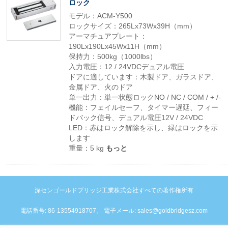
ロック
モデル：ACM-Y500
ロックサイズ：265Lx73Wx39H（mm）
アーマチュアプレート：
190Lx190Lx45Wx11H（mm）
保持力：500kg（1000lbs）
入力電圧：12 / 24VDCデュアル電圧
ドアに適しています：木製ドア、ガラスドア、
金属ドア、火のドア
単一出力：単一状態ロックNO / NC / COM / + /-
機能：フェイルセーフ、タイマー遅延、フィー
ドバック信号、デュアル電圧12V / 24VDC
LED：赤はロック解除を示し、緑はロックを示
します
重量：5 kg
もっと
深センゴールドブリッジ工業株式会社すべての著作権所有
電話番号: 86-13554918707。 電子メール: sales@goldbridgesz.com