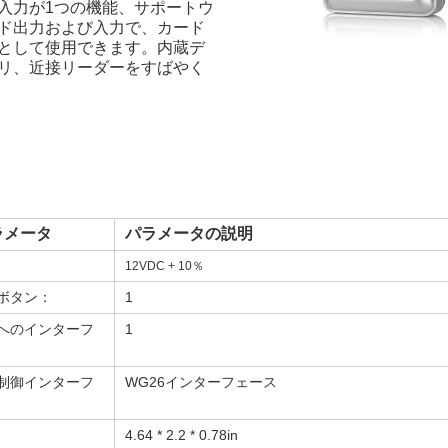
入力が1つの機能、サポートウ
ロントガラスタグ
ド出力および入力で、カード
として使用できます。内蔵デ
RFIDタグ/ UHFタグ/
リ、近接リーダーをすばやく
NFCタグ
RFID /NFC /USB
/QRリーダー
UHF & 2.4G アクテ
ィブリーダー
ラメータ
パラメータの説明
Tuya ttlock Access
12VDC + 10％
Control
ボタン：
1
へのインターフ
1
スタンドアロンアク
セスコントローラ
制御インターフ
WG26インターフェース
4.64 * 2.2 * 0.78in