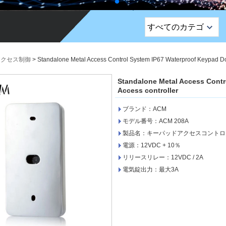
すべてのカテゴ
リ
トップセールス製品
アクセス制御
>
Standalone Metal Access Control System IP67 Waterproof Keypad Do
EMロック /リムロッ
Standalone Metal Access Contr
ク /ストライプロッ
Access controller
ク
ブランド：ACM
終了ボタン
モデル番号：ACM 208A
製品名：キーパッドアクセスコントロ
ネットワークカメラ
電源：12VDC + 10％
リリースリレー：12VDC / 2A
サウナドアロック
電気錠出力：最大3A
アクセス制御
警報センサー
アクセス コントロー