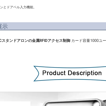
タンとドアベル入力機能。
展示
8Cスタンドアロンの金属RFIDアクセス制御 
カード容量1000ユ