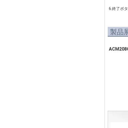
6.終了ボ
製品
ACM20