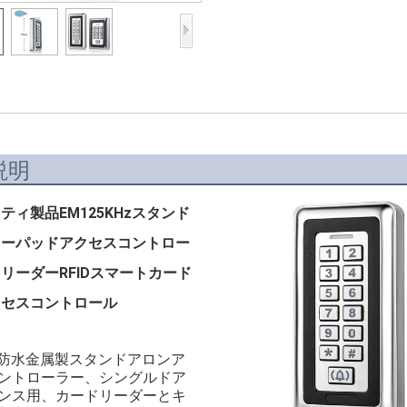
ル カード
アクセス制御カード
リーダー
製品を選択してくだ
さい
説明
売れ筋商品
ティ製品EM125KHzスタンド
RFIDカード/NFCタ
キーパッドアクセスコントロー
グ/プレラムシート
リーダーRFIDスマートカード
RFIDキーフォブ&キ
クセスコントロール
ーホルダー
RFIDリストバンド
08防水金属製スタンドアロンア
ントローラー、シングルドア
RFIDラベル/UHFフ
ンス用、カードリーダーとキ