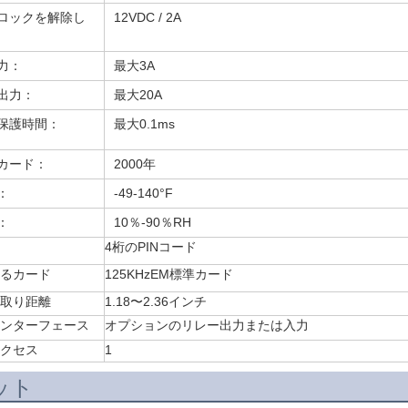
ロックを解除し
12VDC / 2A
力：
最大3A
出力：
最大20A
保護時間：
最大0.1ms
カード：
2000年
：
-49-140°F
：
10％-90％RH
4桁のPINコード
るカード
125KHzEM標準カード
取り距離
1.18〜2.36インチ
ンターフェース
オプションのリレー出力または入力
クセス
1
ット