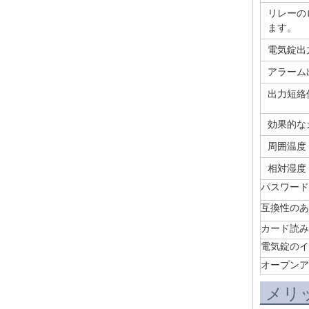
リレーの
ます。
電気錠出
アラーム
出力短絡
効果的な
周囲温度
相対湿度
パスワード
互換性のあ
カード読み
電気錠のイ
オープンア
メリ