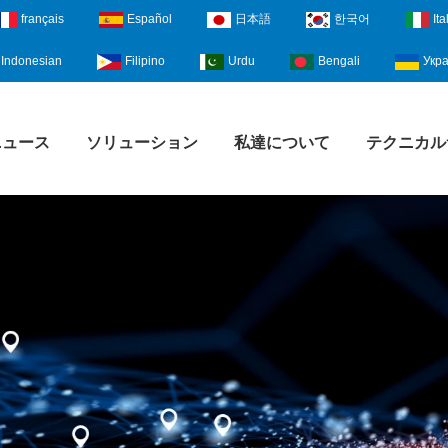
français
Español
日本語
한국어
Ita
Indonesian
Filipino
Urdu
Bengali
Укра
ニュース
ソリューション
私達について
テクニカル