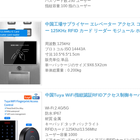
パスワード数:250 ユーザー
指紋容量:100 指のユーザー
中国工場サプライヤー エレベーター アクセス コン
ー 125KHz RFID カード リーダー モジュー
周波数:125kHz
プロトコル:ISO 14443A
寸法:10.5*6.5*1.5cm
販売単位:単品
単一パッケージのサイズ:9X6.5X2cm
単体総重量：0.200kg
中国Tuya WiFi指紋認証RFIDアクセス制御キ
Wi-Fi:2.4G/5G
防水:IP67
材質:金属
キーパッド:タッチ バックライト
RFIDカード:125Khz/13.56Mhz
ユーザー容量:1000
ドアオープンモード:モバイルアプリ/RFIDカード/パスワ