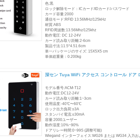
色:黒
ロック解除モード：ICカード/IDカード/パスワード
カード容量:2000
通信モード:RFID 13.56MHz/125kHz
材質:ABS
RFID周波数:13.56Mhz/125khz
動作電圧: DC 12-24V
カード読み取り距離:2-6cm
製品寸法:11.5*4.51.6cm
単一パッケージのサイズ: 15X5X5 cm
単体総重量：0.200kg
深セン Tuya WiFi アクセス コントロール ドア
モデル番号:ACM-T12
動作電圧:DC12-24V
カード読み取り距離:1~3cm
使用温度:-40℃〜60℃
ロック出力負荷:≤3A
スタンバイ電流:≤30mA
容量:2000ユーザー
動作湿度:10%~90%
ドアリレー時間:0~99S (調整可能)
Wiegand インターフェイス:WG26 または WG34 入力