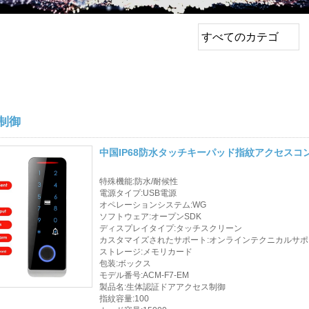
すべてのカテゴ
リ
トップセールス製品
EMロック /リムロッ
ク /ストライプロッ
制御
ク
中国IP68防水タッチキーパッド指紋アクセスコ
終了ボタン
特殊機能:防水/耐候性
ネットワークカメラ
電源タイプ:USB電源
オペレーションシステム:WG
ソフトウェア:オープンSDK
サウナドアロック
ディスプレイタイプ:タッチスクリーン
カスタマイズされたサポート:オンラインテクニカルサポ
アクセス制御
ストレージ:メモリカード
包装:ボックス
警報センサー
モデル番号:ACM-F7-EM
製品名:生体認証ドアアクセス制御
指紋容量:100
アクセス コントロー