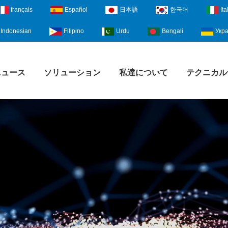
français
Español
日本語
한국어
Ita
Indonesian
Filipino
Urdu
Bengali
Укра
ニュース
ソリューション
私達について
テクニカル