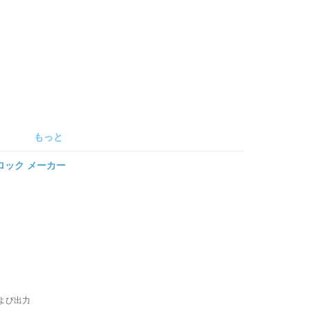
もっと
 ロック メーカー
および出力