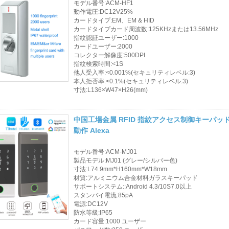
モデル番号:ACM-HF1
動作電圧:DC12V25%
カードタイプ:EM、EM & HID
カードタイプカード周波数:125KHzまたは13.56MHz
指紋認証ユーザー:1000
カードユーザー:2000
コレクター解像度:500DPI
指紋検索時間:<1S
他人受入率:<0.001%(セキュリティレベル:3)
本人拒否率:<0.1%(セキュリティレベル:3)
寸法:L136×W47×H26(mm)
中国工場金属 RFID 指紋アクセス制御キーパッ
動作 Alexa
モデル番号:ACM-MJ01
製品モデル:MJ01 (グレー/シルバー色)
寸法:L74.9mm*H160mm*W18mm
材質:アルミニウム合金材料ガラスキーパッド
サポートシステム::Android 4.3/10S7.0以上
スタンバイ電流:85pA
電源:DC12V
防水等級:IP65
カード容量:1000 ユーザー