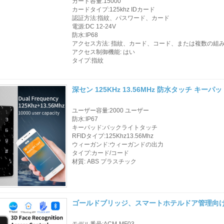
カード容量:15000
カードタイプ:125khz IDカード
ル カード
認証方法:指紋、パスワード、カード
電源:DC 12-24V
アクセス制御カード
防水:IP68
アクセス方法: 指紋、カード、コード、または複数の組
リーダー
アクセス制御機能: はい
タイプ:指紋
製品を選択してくだ
さい
深セン 125KHz 13.56MHz 防水タッチ キ
売れ筋商品
ユーザー容量:2000 ユーザー
防水:IP67
RFIDカード/NFCタ
キーパッド:バックライトタッチ
RFIDタイプ:125Khz13.56Mhz
グ/プレラムシート
ウィーガンド:ウィーガンドの出力
タイプ:カード/コード
RFIDキーフォブ&キ
材質: ABS プラスチック
ーホルダー
RFIDリストバンド
ゴールドブリッジ、スマートホテルドア管理向けIP
RFIDラベル/UHFフ
モデル番号:ACM-MF03