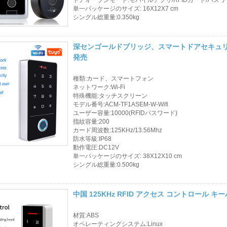
単一パッケージのサイズ: 16X12X7 cm
シングル総重量:0.350kg
深センゴールドブリッジ、スマートドアセキュリ
発売
種類:カード、スマートフォン
ネットワーク:Wi-Fi
特殊機能:タッチスクリーン
モデル番号:ACM-TF1ASEM-W-Wifi
ユーザー容量:10000(RFIDパスワード)
指紋容量:200
カード周波数:125KHz/13.56Mhz
防水等級:IP68
動作電圧:DC12V
単一パッケージのサイズ: 38X12X10 cm
シングル総重量:0.500kg
中国 125KHz RFID アクセス コントロー
材質:ABS
オペレーティングシステム:Linux