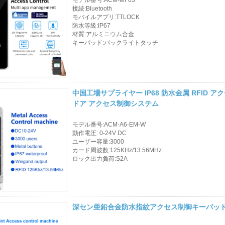
ロントガラスタグ
接続:Bluetooth
モバイルアプリ:TTLOCK
防水等級:IP67
RFIDタグ/ UHFタグ/
材質:アルミニウム合金
NFCタグ
キーパッド:バックライトタッチ
RFID /NFC /USB
/QRリーダー
中国工場サプライヤー IP68 防水金属 RFID
UHF & 2.4G アクテ
ドア アクセス制御システム
ィブリーダー
モデル番号:ACM-A6-EM-W
Tuya ttlock Access
動作電圧: 0-24V DC
ユーザー容量:3000
Control
カード周波数:125KHz/13.56MHz
ロック出力負荷:S2A
スタンドアロンアク
セスコントローラ
深セン亜鉛合金防水指紋アクセス制御キーパッ