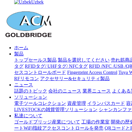
Uzbek
ホーム
製品
トップセールス製品
製品を選択してください
売れ筋商
タグ
RFIDタグ/ UHFタグ/ NFCタグ
RFID /NFC /USB 
セスコントロールボード
Fingerprint Access Control
Tuya
RFリモコン
アクセサリー&セキュリティ製品
ニュース
話題のトピック
会社のニュース
業界ニュース
よくある
ソリューション
電子ツールコレクション
資産管理
イランバスカード
容
LIVESTOCKの雑貨管理ソリューション
シャンカンファ
私達について
ゴールドブリッジ産業について
工場の作業室
開発の歴
ートWiFi指紋アクセスコントロールを発売
QRコードと