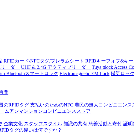
品
RFIDカード/NFCタグ/プレラムシート
RFIDキーフォブ&キ
/QRリーダー
UHF & 2.4G アクティブリーダー
Tuya ttlock Access Co
 Wifi Bluetoothスマートロック
Electromagnetic EM Lock
磁気ロッ
質問
器のRFIDタグ
支払いのためのNFC
農民の無人コンビニエンス
ームアンマンションコンビニエンスストア
史
企業文化
スタッフスタイル
知識の共有
慈善活動と寄付
証明
RFIDタグの違いは何ですか？