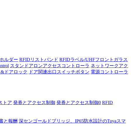
ーホルダー
RFIDリストバンド
RFIDラベル/UHFフロントガラス
ntrol
スタンドアロンアクセスコントローラ
ネットワークアク
ク&ドアロック
ドア関連出口スイッチボタン
電源コントローラ
ストア
発券とアクセス制御
発券とアクセス制御0
RFID
書と報酬
深センゴールドブリッジ、IP65防水設計のTuyaスマ