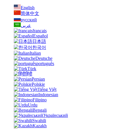
English
简体中文
русский
عربى
français
Español
日本語
한국어
Italian
Deutsche
português
Türk
हिंदी
Persian
Polskie
Tiếng Việt
Indonesian
Filipino
Urdu
Bengali
Український
Swahili
Kazakh